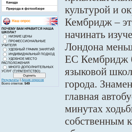
Канада
культурой и о
Природа в фотообзоре
Кембридж – эт
Наш опрос
ПОЧЕМУ ВАМ НРАВИТСЯ НАША
начинать изуч
ШКОЛА?
НИЗКИЕ ЦЕНЫ
ПРОФЕССИОНАЛЬНЫЕ
Лондона меньш
УЧИТЕЛЯ
УДОБНЫЙ ГРАФИК ЗАНЯТИЙ
ИНДИВИДУАЛЬНЫЙ ПОДХОД
ЕС Кембридж б
УДОБНОЕ МЕСТО
РАСПОЛОЖЕНИЯ
МНОГО ДОПОЛНИТЕЛЬНЫХ
языковой школ
УСЛУГ (ТУРАГЕНТСТВО)
города. Знаме
Результаты
|
Архив опросов
Всего ответов:
549
главная автобу
минутах ходьб
собственным к