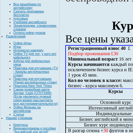
Все решебники по
английскому
Скачать программы
бесплатно
курсовые
Кур
Учебники английского
Энциклопедии, справочники,
словари
Оплата online-уроков
Все цены указ
Развлечения
Online-Игры
Игры
Регистрационный взнос 40
£
Интересно каждому
Подбор проживания £30
Online TV для тех, у кого нет
кабельного
Минимальный возраст
16 лет
Азбука для любопытных
Курсы начинаются
каждый пон
умов
Практика для изучающих (TV
исключением бизнес курса и
I
- Каналы англоязычных
1 урок 45 мин.
стран)
Практика для изучающих
Кол-во человек в классе:
макс
(Радио англоязычных стран)
бизнес - курса максимум 6.
Практика New York Times
Самая подробная карта
Курсы
Англии, США (СПУТНИК)
(Если увеличить нужный
город можно рассмотреть
Основной курс
все достопримечательности)
Интенсивный англий
Online-Фильмы на
английском
Индивидуальные 
Статьи
Нашим ученикам
Бизнес английский в мин
Бизнес курс индивиду
Конкурсы
Видеоматериалы к пособию
В разгар сезона +
30
фунтов
в н
"Английский для детей"