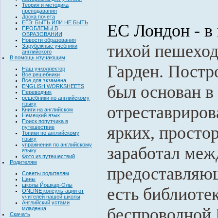
Теория и методика
преподавания
Доска почета
ЕГЭ: БЫТЬ ИЛИ НЕ БЫТЬ
EC Лондон - в
ПРОБЛЕМЫ В
ОБРАЗОВАНИИ
Новости образования
тихой пешеход
Зарубежные учебники
английского
В помощь изучающим
Гарден. Постр
Наш учколлектор
Все решебники
Все для экзамена
был основан в 
ENGLISH WORKSHEETS
Переводчик
решебники по английскому
языку
отреставрирова
Книги на английском
Немецкий язык
Поиск попутчика в
ярких, просто
путешествие
Топики по английскому
языку
упражнения по английскому
заработал меж
языку
Фото из путешествий
Родителям
предоставляющ
Советы родителям
Цены
школы Йошкар-Олы
есть библиотек
ONLINE консультации от
учителей нашей школы
Английский устами
беспроводной 
младенца
Скачать