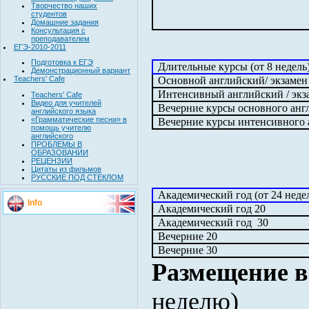
Творчество наших
студентов
Домашние задания
Консультация с
преподавателем
ЕГЭ-2010-2011
Подготовка к ЕГЭ
Длительные курсы (от 8 недель
Демонстрационный вариант
Основной английский/ экзамен
Teachers' Cafe
Интенсивный английский / эк
Teachers' Cafe
Видео для учителей
Вечерние курсы основного анг
английского языка
«Грамматические песни» в
Вечерние курсы интенсивного 
помощь учителю
английского
ПРОБЛЕМЫ В
ОБРАЗОВАНИИ
РЕЦЕНЗИИ
Цитаты из фильмов
РУССКИЕ ПОД СТЕКЛОМ
Академический год (от 24 неде
Info
Академический год 20
Академический год
30
Вечерние 20
Вечерние 30
Размещение в
неделю)