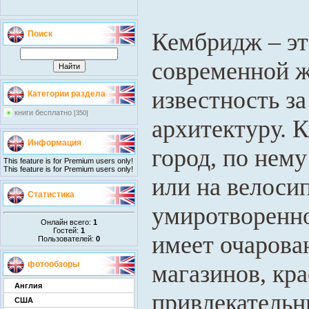
Кембридж – э
Поиск
современной ж
известность з
Категории раздела
книги бесплатно
[350]
архитектуру. 
Информация
город, по нему
This feature is for Premium users only!
This feature is for Premium users only!
или на велоси
Статистика
умиротворенно
Онлайн всего:
1
Гостей:
1
имеет очарова
Пользователей:
0
фотообзоры
магазинов, кр
Англия
привлекатель
США