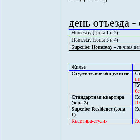
день отъезда -
Homestay
(зоны 1 и 2)
Homestay
(зоны 3 и 4)
Superior Homestay –
личная ва
Жилье
Студенческое общежитие
Ст
п
Ко
бе
Стандартная квартира
Ко
(зона 3)
П
Superior Residence (зона
Ко
1)
Квартира-студия
Ко