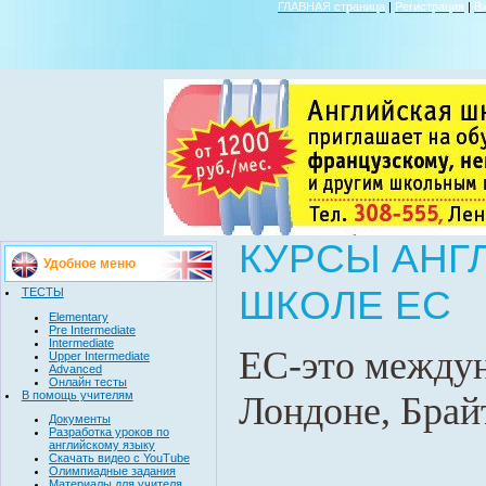
ГЛАВНАЯ страница
|
Регистрация
|
В
КУРСЫ АНГ
Удобное меню
ШКОЛЕ EC
ТЕСТЫ
Elementary
Pre Intermediate
Intermediate
ЕС-это междун
Upper Intermediate
Advanced
Онлайн тесты
В помощь учителям
Лондоне, Брай
Документы
Разработка уроков по
английскому языку
Скачать видео с YouTube
Олимпиадные задания
Материалы для учителя