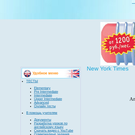
Г
New York Times
Удобное меню
ТЕСТЫ
Elementary
Pre Intermediate
Intermediate
Upper Intermediate
Advanced
Онлайн тесты
В помощь учителям
Документы
Разработка уроков по
английскому языку
Скачать видео с YouTube
Олимпиадные задания