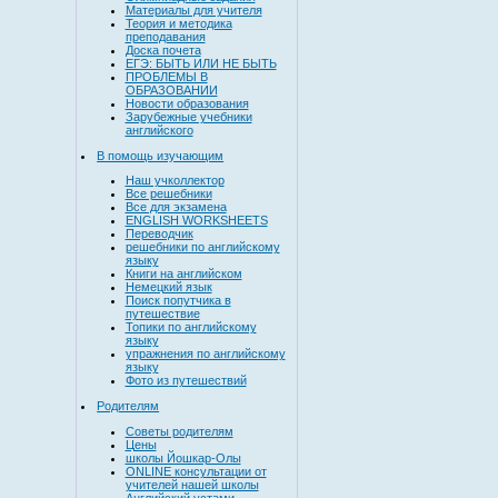
Материалы для учителя
Теория и методика
преподавания
Доска почета
ЕГЭ: БЫТЬ ИЛИ НЕ БЫТЬ
ПРОБЛЕМЫ В
ОБРАЗОВАНИИ
Новости образования
Зарубежные учебники
английского
В помощь изучающим
Наш учколлектор
Все решебники
Все для экзамена
ENGLISH WORKSHEETS
Переводчик
решебники по английскому
языку
Книги на английском
Немецкий язык
Поиск попутчика в
путешествие
Топики по английскому
языку
упражнения по английскому
языку
Фото из путешествий
Родителям
Советы родителям
Цены
школы Йошкар-Олы
ONLINE консультации от
учителей нашей школы
Английский устами