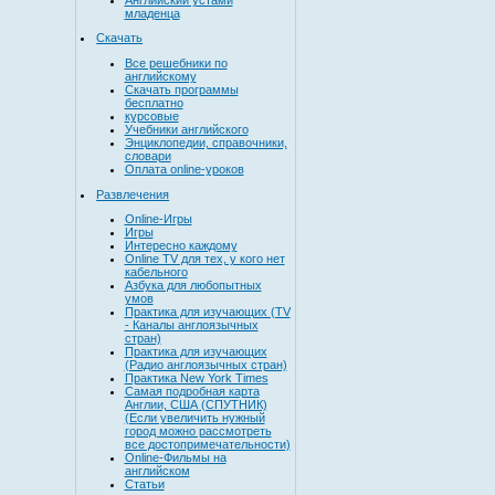
младенца
Скачать
Все решебники по
английскому
Скачать программы
бесплатно
курсовые
Учебники английского
Энциклопедии, справочники,
словари
Оплата online-уроков
Развлечения
Online-Игры
Игры
Интересно каждому
Online TV для тех, у кого нет
кабельного
Азбука для любопытных
умов
Практика для изучающих (TV
- Каналы англоязычных
стран)
Практика для изучающих
(Радио англоязычных стран)
Практика New York Times
Самая подробная карта
Англии, США (СПУТНИК)
(Если увеличить нужный
город можно рассмотреть
все достопримечательности)
Online-Фильмы на
английском
Статьи