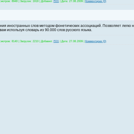
смотров:
8948
|
Загрузок:
1918
|
Добавил:
f531
|
Дата:
27.08.2009
|
Комментарии (0)
ния иностранных слов методом фонетических ассоциаций. Позволяет легко 
ам используя словарь из 90.000 слов русского языка.
смотров:
8140
|
Загрузок:
2210
|
Добавил:
f531
|
Дата:
27.08.2009
|
Комментарии (0)