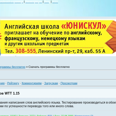
ЛАВНАЯ страница
|
Регистрация
|
Вход
|
RSS
ограммы бесплатно
» Скачать программы бесплатно
нию
·
Рейтингу
·
Комментариям
·
Загрузкам
·
Просмотрам
ов WTT 1.15
ания написания слов английского языка. Тестирование производиться в обои
ки по успешности перевода того или иного слова.