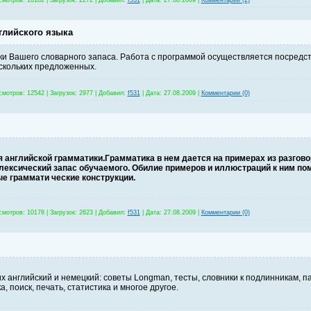
смотров:
10182
|
Загрузок:
2272
|
Добавил:
f531
|
Дата:
27.08.2009
|
Комментарии (2)
глийского языка
и Вашего словарного запаса. Работа с программой осуществляется посредс
скольких предложенных.
смотров:
12542
|
Загрузок:
2977
|
Добавил:
f531
|
Дата:
27.08.2009
|
Комментарии (0)
 английской грамматики.Грамматика в нем дается на примерах из разговор
лексический запас обучаемого. Обилие примеров и иллюстраций к ним пом
ые граммати ческие конструкции.
смотров:
10178
|
Загрузок:
2623
|
Добавил:
f531
|
Дата:
27.08.2009
|
Комментарии (0)
 английский и немецкий: советы Longman, тесты, словники к подлинникам, п
, поиск, печать, статистика и многое другое.