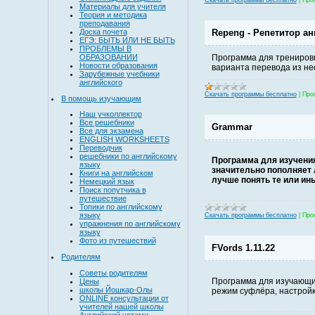
Скачать программы бесплатно
|
Про
Материалы для учителя
Теория и методика
преподавания
Доска почета
Repeng - Репетитор ан
ЕГЭ: БЫТЬ ИЛИ НЕ БЫТЬ
ПРОБЛЕМЫ В
ОБРАЗОВАНИИ
Программа для тренировк
Новости образования
варианта перевода из не
Зарубежные учебники
английского
Скачать программы бесплатно
|
Про
В помощь изучающим
Наш учколлектор
Все решебники
Grammar
Все для экзамена
ENGLISH WORKSHEETS
Переводчик
решебники по английскому
Программа для изучения
языку
значительно пополняет 
Книги на английском
лучше понять те или ин
Немецкий язык
Поиск попутчика в
путешествие
Топики по английскому
языку
Скачать программы бесплатно
|
Про
упражнения по английскому
языку
Фото из путешествий
FVords 1.11.22
Родителям
Советы родителям
Программа для изучающих
Цены
школы Йошкар-Олы
режим суфлёра, настройка
ONLINE консультации от
учителей нашей школы
Английский устами