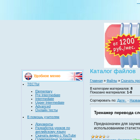
Г
Каталог файлов
Удобное меню
Главная
»
Файлы
»
Скачать пр
ТЕСТЫ
В категории материалов
:
8
Elementary
Показано материалов
:
1-8
Pre Intermediate
Intermediate
Сортировать по
:
Дате
·
Назва
Upper Intermediate
Advanced
Онлайн тесты
Тренажер перевода сл
В помощь учителям
Предназначен для заучив
Документы
Разработка уроков по
использованием статисти
английскому языку
Скачать видео с YouTube
Олимпиадные задания