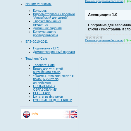
Скачать программы бесплатно
|
Про
Нашим ученикам
Конкурсы
Видеоматериалы к пособию
Ассоциация 1.0
"Английский для детей"
Творчество наших
студентов
Программа для запомина
Домашние задания
ключи к иностранным слов
Консультация с
преподавателем
Скачать программы бесплатно
|
Про
ЕГЭ-2010-2011
Подготовка к ЕГЭ
Демонстрационный вариант
Teachers' Cafe
Teachers' Cafe
Видео для учителей
английского языка
«Грамматические песни» в
помощь учителю
английского
ПРОБЛЕМЫ В
ОБРАЗОВАНИИ
РЕЦЕНЗИИ
Цитаты из фильмов
РУССКИЕ ПОД СТЕКЛОМ
Info