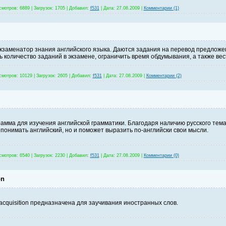
смотров:
6889
|
Загрузок:
1705
|
Добавил:
f531
|
Дата:
27.08.2009
|
Комментарии (1)
кзаменатор знания английского языка. Даются задания на перевод предложе
ь количество заданий в экзамене, ограничить время обдумывания, а также ве
смотров:
10129
|
Загрузок:
2605
|
Добавил:
f531
|
Дата:
27.08.2009
|
Комментарии (2)
амма для изучения английской грамматики. Благодаря наличию русского тема
 понимать английский, но и поможет выразить по-английски свои мысли.
смотров:
6540
|
Загрузок:
2230
|
Добавил:
f531
|
Дата:
27.08.2009
|
Комментарии (0)
on
cquisition предназначена для заучивания иностранных слов.