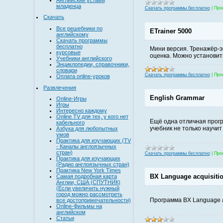
младенца
Скачать программы бесплатно
|
Про
Скачать
Все решебники по
ETrainer 5000
английскому
Скачать программы
бесплатно
Мини версия. Тренажёр-э
курсовые
оценка. Можно установит
Учебники английского
Энциклопедии, справочники,
словари
Скачать программы бесплатно
|
Про
Оплата online-уроков
Развлечения
English Grammar
Online-Игры
Игры
Интересно каждому
Online TV для тех, у кого нет
Ещё одна отличная прогр
кабельного
учебник не только научит
Азбука для любопытных
умов
Практика для изучающих (TV
- Каналы англоязычных
стран)
Скачать программы бесплатно
|
Про
Практика для изучающих
(Радио англоязычных стран)
Практика New York Times
BX Language acquisiti
Самая подробная карта
Англии, США (СПУТНИК)
(Если увеличить нужный
город можно рассмотреть
Программа BX Language a
все достопримечательности)
Online-Фильмы на
английском
Статьи