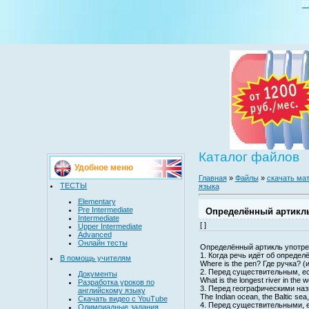
Г
Каталог файлов
Удобное меню
Главная
»
Файлы
»
скачать мат
ТЕСТЫ
языка
Elementary
Pre Intermediate
Определённый артикль
Intermediate
[ ]
Upper Intermediate
Advanced
Онлайн тесты
Определённый артикль употре
1. Когда речь идёт об определ
В помощь учителям
Where is the pen? Где ручка? (
2. Перед существительным, ес
Документы
What is the longest river in the 
Разработка уроков по
3. Перед географическими назв
английскому языку
The Indian ocean, the Baltic sea,
Скачать видео с YouTube
4. Перед существительными, 
Олимпиадные задания