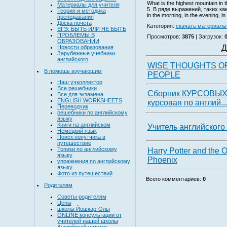
What is the highest mountain in 
Материалы для учителя
5. В ряде выражений, таких ка
Теория и методика
in the morning, in the evening, in
преподавания
Доска почета
Категория
:
скачать материалы 
ЕГЭ: БЫТЬ ИЛИ НЕ БЫТЬ
ПРОБЛЕМЫ В
Просмотров
:
3875
|
Загрузок
:
ОБРАЗОВАНИИ
Д
Новости образования
Зарубежные учебники
английского
WISE THOUGHTS O
В помощь изучающим
PEOPLE
Наш учколлектор
Все решебники
Сборник КУРСОВЫХ 
Все для экзамена
ENGLISH WORKSHEETS
курсовая по англий...
Переводчик
решебники по английскому
языку
Книги на английском
Учитель английского
Немецкий язык
Поиск попутчика в
путешествие
Топики по английскому
Harry Potter and the O
языку
Phoenix
упражнения по английскому
языку
Фото из путешествий
Всего комментариев
:
0
Родителям
Советы родителям
Цены
школы Йошкар-Олы
ONLINE консультации от
учителей нашей школы
Английский устами