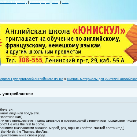
ЛАВНАЯ страница
|
Регистрация
|
Вход
|
RSS
ериалы для учителей английского языка
»
скачать материалы для учителей английског
 употребляется:
бляется:
ённом лице или предмете.
известная нам)
ли ему предшествует прилагательное в превосходной степени или порядковое числит
world? He was the first to come.
аниями (названиями океанов, морей, рек, горных хребтов, частей света и т.д.).
 the North, the Thames, the Alps.
единственными в своём роде.