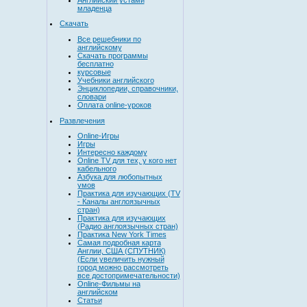
младенца
Скачать
Все решебники по
английскому
Скачать программы
бесплатно
курсовые
Учебники английского
Энциклопедии, справочники,
словари
Оплата online-уроков
Развлечения
Online-Игры
Игры
Интересно каждому
Online TV для тех, у кого нет
кабельного
Азбука для любопытных
умов
Практика для изучающих (TV
- Каналы англоязычных
стран)
Практика для изучающих
(Радио англоязычных стран)
Практика New York Times
Самая подробная карта
Англии, США (СПУТНИК)
(Если увеличить нужный
город можно рассмотреть
все достопримечательности)
Online-Фильмы на
английском
Статьи