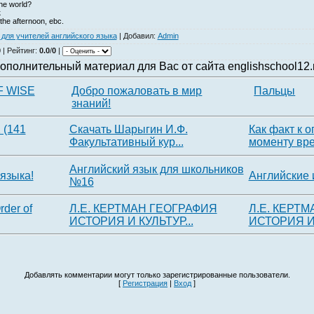
the world?
к
 the afternoon, ebc.
для учителей английского языка
|
Добавил
:
Admin
0
|
Рейтинг
:
0.0
/
0
|
ополнительный материал для Вас от сайта englishschool12.
F WISE
Добро пожаловать в мир
Пальцы
знаний!
(141
Скачать Шарыгин И.Ф.
Как факт к 
Факультативный кур...
моменту вр
Английский язык для школьников
 языка!
Английские 
№16
rder of
Л.Е. КЕРТМАН ГЕОГРАФИЯ
Л.Е. КЕРТ
ИСТОРИЯ И КУЛЬТУР...
ИСТОРИЯ И 
Добавлять комментарии могут только зарегистрированные пользователи.
[
Регистрация
|
Вход
]