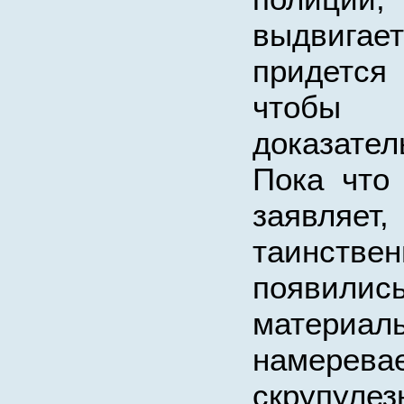
выдвигае
придется
чтоб
доказател
Пока что
заявляет
таинстве
появил
материал
намерев
скрупуле