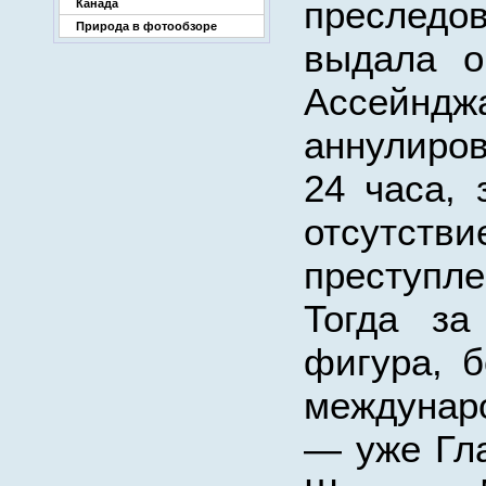
преследо
Канада
Природа в фотообзоре
выдала о
Ассейн
аннулиро
24 часа, 
отсутст
преступле
Тогда за
фигура, б
междунар
— уже Гл