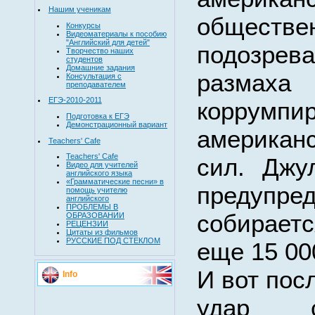
Нашим ученикам
обществ
Конкурсы
Видеоматериалы к пособию
"Английский для детей"
подозре
Творчество наших
студентов
Домашние задания
размаха 
Консультация с
преподавателем
ЕГЭ-2010-2011
коррумпи
Подготовка к ЕГЭ
Демонстрационный вариант
американ
Teachers' Cafe
Teachers' Cafe
сил. Джу
Видео для учителей
английского языка
«Грамматические песни» в
предуп
помощь учителю
английского
ПРОБЛЕМЫ В
собираетс
ОБРАЗОВАНИИ
РЕЦЕНЗИИ
Цитаты из фильмов
РУССКИЕ ПОД СТЕКЛОМ
еще 15 00
И вот пос
Info
удар с