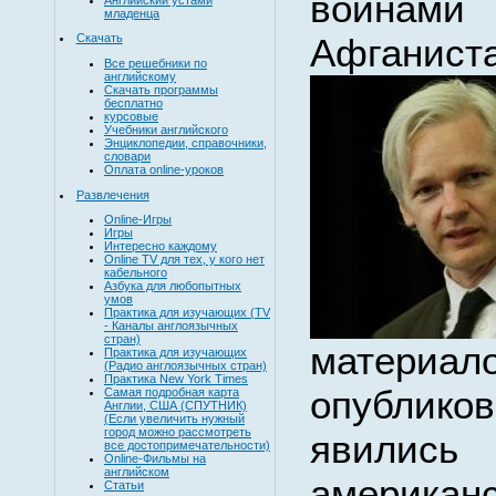
войнам
младенца
Афганист
Скачать
Все решебники по
английскому
Скачать программы
бесплатно
курсовые
Учебники английского
Энциклопедии, справочники,
словари
Оплата online-уроков
Развлечения
Online-Игры
Игры
Интересно каждому
Online TV для тех, у кого нет
кабельного
Азбука для любопытных
умов
Практика для изучающих (TV
- Каналы англоязычных
стран)
матери
Практика для изучающих
(Радио англоязычных стран)
Практика New York Times
опубли
Самая подробная карта
Англии, США (СПУТНИК)
(Если увеличить нужный
город можно рассмотреть
явилис
все достопримечательности)
Online-Фильмы на
английском
американ
Статьи