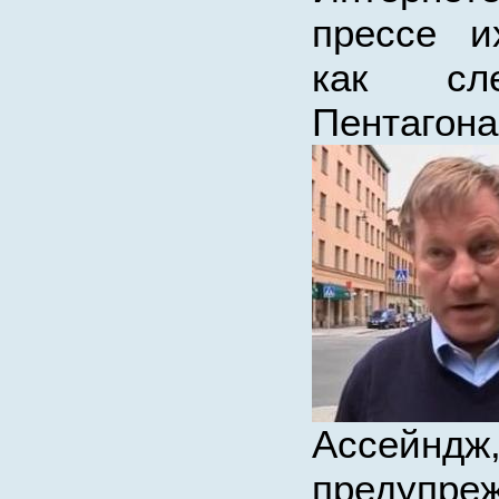
прессе и
как сл
Пентагона
Ассейндж
предупр