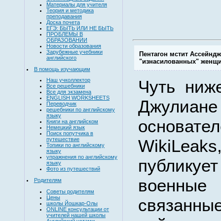
Материалы для учителя
Теория и методика
преподавания
Доска почета
ЕГЭ: БЫТЬ ИЛИ НЕ БЫТЬ
ПРОБЛЕМЫ В
ОБРАЗОВАНИИ
Новости образования
Зарубежные учебники
Пентагон мстит Ассейндж
английского
"изнасилованных" женщ
В помощь изучающим
Чуть ниж
Наш учколлектор
Все решебники
Все для экзамена
ENGLISH WORKSHEETS
Джулиан
Переводчик
решебники по английскому
языку
основа
Книги на английском
Немецкий язык
Поиск попутчика в
WikiLea
путешествие
Топики по английскому
языку
упражнения по английскому
публику
языку
Фото из путешествий
военные
Родителям
Советы родителям
Цены
связанные
школы Йошкар-Олы
ONLINE консультации от
учителей нашей школы
Английский устами