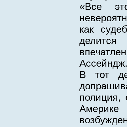
«Все эт
невероят
как суде
делит
впечатле
Ассейндж
В тот де
допрашив
полиция, 
Америке
возбуж