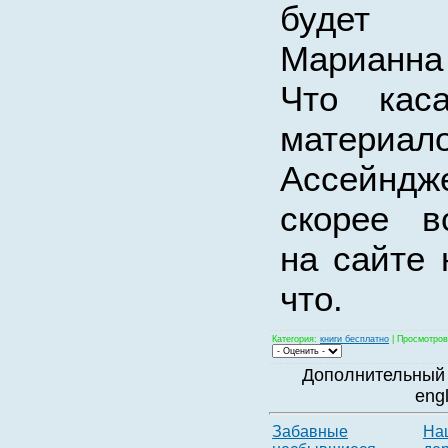
будет 
Марианна
Что кас
материал
Ассейнд
скорее в
на сайте 
что.
Категория
:
книги бесплатно
|
Просмотров
Дополнительный 
eng
Забавные
На