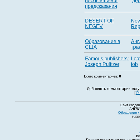
несбывшиеся
де
предсказания
DESERT OF
New
NEGEV
Rep
Образование в
Анг
США
тра
Famous publishers:
Lea
Joseph Pulitzer
job
Всего комментариев
:
0
Добавлять комментарии могу
[
Р
Сайт создан
АНГЛИ
Обращение к 
suppo
Вс
Копирование материалов возмо