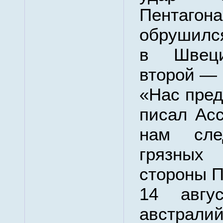
Пентаго
обрушилс
в Швец
второй —
«Нас пре
писал Ас
нам сле
грязны
стороны П
14 авгус
австрали