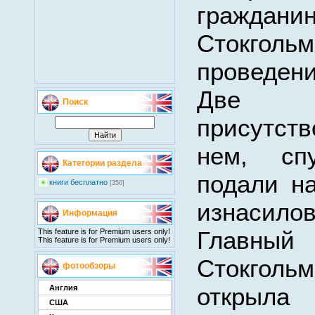
граждани
Стокг
проведен
Две 
Поиск
присутс
нем, сп
Категории раздела
подали на
книги бесплатно
[350]
изнасилов
Информация
Главны
This feature is for Premium users only!
This feature is for Premium users only!
Стокголь
фотообзоры
открыл
Англия
США