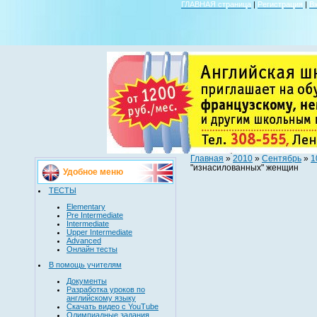
ГЛАВНАЯ страница
|
Регистрация
|
В
Главная
»
2010
»
Сентябрь
»
1
"изнасилованных" женщин
Удобное меню
ТЕСТЫ
Elementary
Pre Intermediate
Intermediate
Upper Intermediate
Advanced
Онлайн тесты
В помощь учителям
Документы
Разработка уроков по
английскому языку
Скачать видео с YouTube
Олимпиадные задания