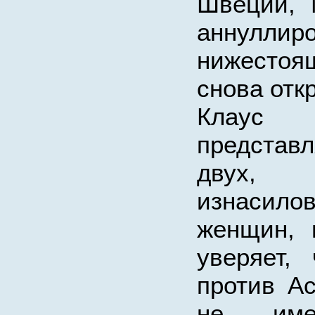
Швеции, 
аннуллир
нижестоя
снова отк
Клаус 
предста
двух
изнасилов
женщин, 
уверяет,
против А
не име