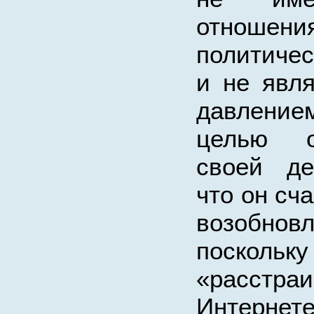
отно
политиче
и не явл
давлени
целью о
своей де
что он сча
возобнов
поскольк
«расстра
Интернет