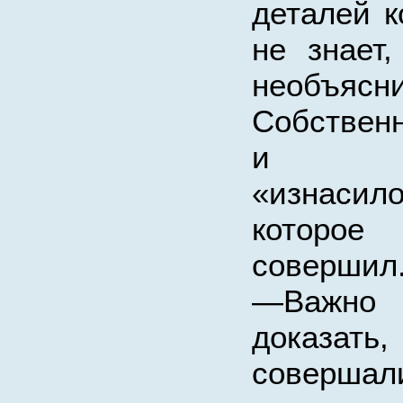
деталей к
не знает
необъясн
Собственн
и д
«изнасило
которо
совершил
—Важн
доказат
совер