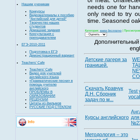
of meat. Unaffect
Нашим ученикам
needs one for han
Конкурсы
only need to try o
Видеоматериалы к пособию
"Английский для детей"
time. Seasoned oak
Творчество наших
студентов
Домашние задания
Категория
:
книги бесплатно
|
Просмотров
Консультация с
преподавателем
Дополнительный 
ЕГЭ-2010-2011
eng
Подготовка к ЕГЭ
Демонстрационный вариант
Детские лагеря за
WE
Teachers' Cafe
границей.
TA
Teachers' Cafe
N
Видео для учителей
CO
английского языка
«Грамматические песни» в
помощь учителю
Скачать Кравчук
английского
Test 
ПРОБЛЕМЫ В
Д.Н. Сборник
ОБРАЗОВАНИИ
voca
задач по м...
РЕЦЕНЗИИ
Цитаты из фильмов
РУССКИЕ ПОД СТЕКЛОМ
Анг
Курсы английского
для
Info
№2
Методология – это