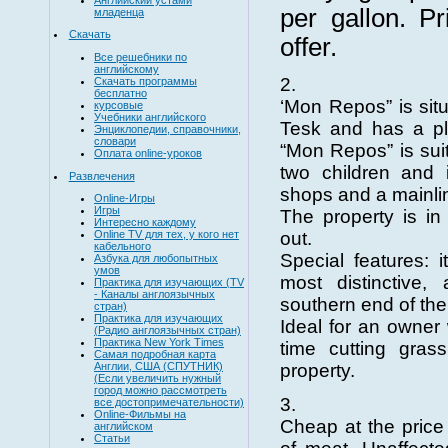
per gallon. Pr
младенца
Скачать
offer.
Все решебники по
английскому
2.
Скачать программы
бесплатно
‘Mon Repos” is situa
курсовые
Учебники английского
Tesk and has a pl
Энциклопедии, справочники,
словари
“Mon Repos” is suit
Оплата online-уроков
two children and 
Развлечения
shops and a mainlin
Online-Игры
Игры
The property is in
Интересно каждому
out.
Online TV для тех, у кого нет
кабельного
Special features: 
Азбука для любопытных
умов
most distinctive,
Практика для изучающих (TV
- Каналы англоязычных
southern end of the 
стран)
Практика для изучающих
Ideal for an owner
(Радио англоязычных стран)
Практика New York Times
time cutting gra
Самая подробная карта
property.
Англии, США (СПУТНИК)
(Если увеличить нужный
город можно рассмотреть
3.
все достопримечательности)
Online-Фильмы на
Cheap at the price 
английском
Статьи