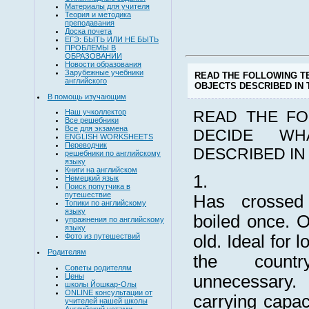
Материалы для учителя
Теория и методика
преподавания
Доска почета
ЕГЭ: БЫТЬ ИЛИ НЕ БЫТЬ
ПРОБЛЕМЫ В
ОБРАЗОВАНИИ
Новости образования
Зарубежные учебники
READ THE FOLLOWING T
английского
OBJECTS DESCRIBED IN 
В помощь изучающим
READ THE FO
Наш учколлектор
Все решебники
Все для экзамена
DECIDE WH
ENGLISH WORKSHEETS
Переводчик
DESCRIBED IN
решебники по английскому
языку
Книги на английском
1.
Немецкий язык
Поиск попутчика в
путешествие
Has crossed
Топики по английскому
языку
boiled once. 
упражнения по английскому
языку
old. Ideal for 
Фото из путешествий
Родителям
the count
Советы родителям
Цены
unnecessar
школы Йошкар-Олы
ONLINE консультации от
carrying capac
учителей нашей школы
Английский устами