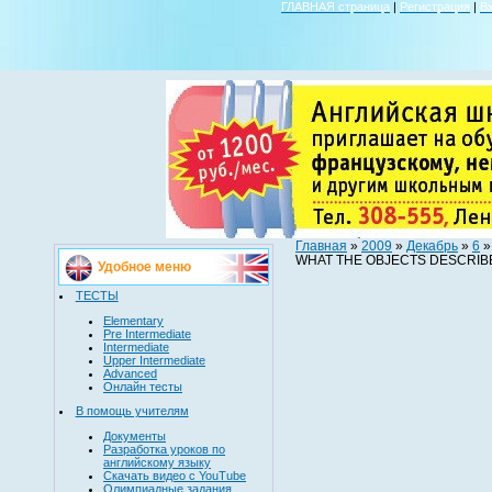
ГЛАВНАЯ страница
|
Регистрация
|
В
Главная
»
2009
»
Декабрь
»
6
»
WHAT THE OBJECTS DESCRIBE
Удобное меню
ТЕСТЫ
Elementary
Pre Intermediate
Intermediate
Upper Intermediate
Advanced
Онлайн тесты
В помощь учителям
Документы
Разработка уроков по
английскому языку
Скачать видео с YouTube
Олимпиадные задания