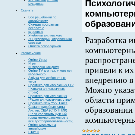
Психологич
младенца
Скачать
компьютер
Все решебники по
образован
английскому
Скачать программы
бесплатно
курсовые
Учебники английского
Разработка 
Энциклопедии, справочники,
словари
Оплата online-уроков
компьютерны
Развлечения
распростран
Online-Игры
Игры
Интересно каждому
привели к их
Online TV для тех, у кого нет
кабельного
внедрению в 
Азбука для любопытных
умов
Практика для изучающих (TV
Можно указа
- Каналы англоязычных
стран)
Практика для изучающих
области при
(Радио англоязычных стран)
Практика New York Times
Самая подробная карта
образовании
Англии, США (СПУТНИК)
(Если увеличить нужный
компьютерны
город можно рассмотреть
все достопримечательности)
Online-Фильмы на
английском
Статьи