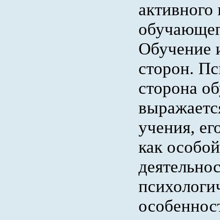
активного
обучающег
Обучение 
сторон. П
сторона о
выражается
учения, ег
как особо
деятельнос
психологи
особеннос