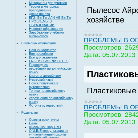
Материалы для учителя
Теория и методика
Пылесос Айро
преподавания
Доска почета
хозяйстве
ЕГЭ: БЫТЬ ИЛИ НЕ БЫТЬ
ПРОБЛЕМЫ В
ОБРАЗОВАНИИ
Новости образования
Зарубежные учебники
английского
ПРОБЛЕМЫ В О
В помощь изучающим
Просмотров:
262
Наш учколлектор
Дата:
05.07.2013
Все решебники
Все для экзамена
ENGLISH WORKSHEETS
Переводчик
решебники по английскому
Пластиковы
языку
Книги на английском
Немецкий язык
Поиск попутчика в
путешествие
Пластиковые 
Топики по английскому
языку
упражнения по английскому
языку
Фото из путешествий
ПРОБЛЕМЫ В О
Родителям
Просмотров:
284
Советы родителям
Дата:
05.07.2013
Цены
школы Йошкар-Олы
ONLINE консультации от
учителей нашей школы
Английский устами