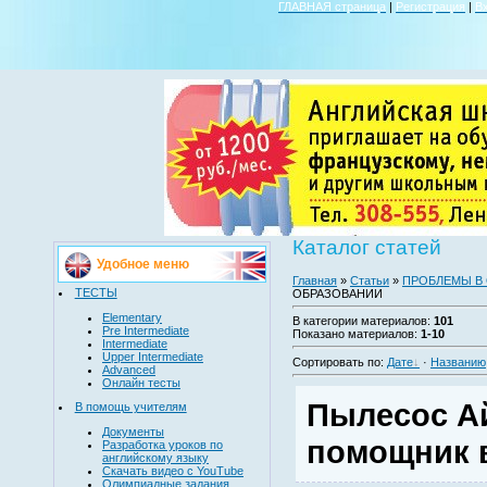
ГЛАВНАЯ страница
|
Регистрация
|
В
Каталог статей
Удобное меню
Главная
»
Статьи
»
ПРОБЛЕМЫ В
ТЕСТЫ
ОБРАЗОВАНИИ
Elementary
В категории материалов
:
101
Pre Intermediate
Показано материалов
:
1-10
Intermediate
Upper Intermediate
Сортировать по
:
Дате
·
Названию
Advanced
Онлайн тесты
Пылесос А
В помощь учителям
Документы
помощник в
Разработка уроков по
английскому языку
Скачать видео с YouTube
Олимпиадные задания