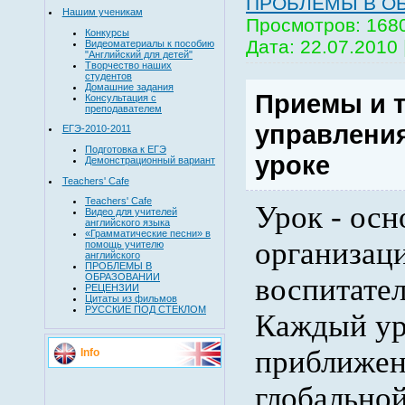
ПРОБЛЕМЫ В О
Нашим ученикам
Просмотров:
168
Конкурсы
Дата:
22.07.2010
Видеоматериалы к пособию
"Английский для детей"
Творчество наших
студентов
Домашние задания
Приемы и 
Консультация с
преподавателем
управлени
ЕГЭ-2010-2011
Подготовка к ЕГЭ
уроке
Демонстрационный вариант
Teachers' Cafe
Teachers' Cafe
Урок - ос
Видео для учителей
английского языка
«Грамматические песни» в
организац
помощь учителю
английского
ПРОБЛЕМЫ В
ОБРАЗОВАНИИ
воспитател
РЕЦЕНЗИИ
Цитаты из фильмов
РУССКИЕ ПОД СТЕКЛОМ
Каждый ур
приближен
Info
глобальной