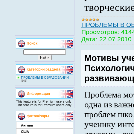
творческие
ПРОБЛЕМЫ В О
Просмотров:
414
Дата:
22.07.2010
Поиск
Мотивы уч
Психологи
Категории раздела
развивающ
ПРОБЛЕМЫ В ОБРАЗОВАНИИ
[101]
Проблема мот
Информация
This feature is for Premium users only!
одна из важ
This feature is for Premium users only!
проблем шко
фотообзоры
ученику инте
Англия
США