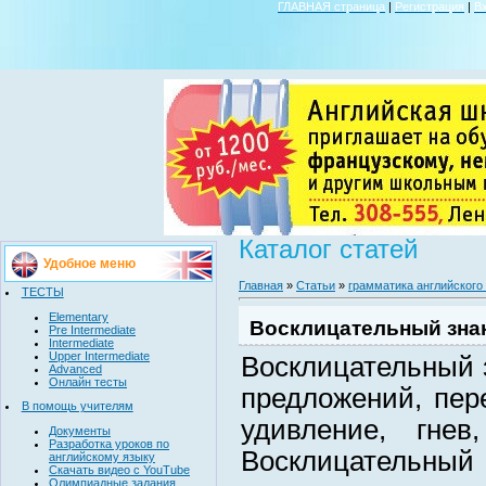
ГЛАВНАЯ страница
|
Регистрация
|
В
Каталог статей
Удобное меню
Главная
»
Статьи
»
грамматика английского
ТЕСТЫ
Elementary
Восклицательный знак 
Pre Intermediate
Intermediate
Upper Intermediate
Восклицательный з
Advanced
Онлайн тесты
предложений, пе
В помощь учителям
удивление, гнев
Документы
Разработка уроков по
Восклицательный
английскому языку
Скачать видео с YouTube
Олимпиадные задания