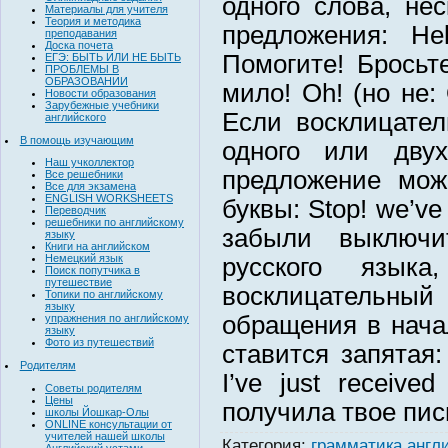
одного слова, не
Материалы для учителя
Теория и методика
предложения: He
преподавания
Доска почета
Помогите! Бросьте
ЕГЭ: БЫТЬ ИЛИ НЕ БЫТЬ
ПРОБЛЕМЫ В
ОБРАЗОВАНИИ
мило! Oh! (но не: 
Новости образования
Зарубежные учебники
Если восклицател
английского
В помощь изучающим
одного или дву
Наш учколлектор
предложение мож
Все решебники
Все для экзамена
ENGLISH WORKSHEETS
буквы: Stop! we’ve 
Переводчик
решебники по английскому
забыли выключи
языку
Книги на английском
Немецкий язык
русского язык
Поиск попутчика в
путешествие
восклицательный
Топики по английскому
языку
обращения в нача
упражнения по английскому
языку
Фото из путешествий
ставится запятая:
Родителям
I’ve just receive
Советы родителям
Цены
получила твое пи
школы Йошкар-Олы
ONLINE консультации от
учителей нашей школы
Категория
:
грамматика англ
Английский устами