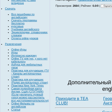
младенца
Просмотров
:
2664
|
Рейтинг
:
0.0
/
0
|
Скачать
Все решебники по
английскому
Скачать программы
бесплатно
курсовые
Учебники английского
Энциклопедии, справочники,
словари
Оплата online-уроков
Развлечения
Online-Игры
Игры
Интересно каждому
Online TV для тех, у кого нет
кабельного
Азбука для любопытных
умов
Практика для изучающих (TV
- Каналы англоязычных
стран)
Практика для изучающих
Дополнительный 
(Радио англоязычных стран)
Практика New York Times
eng
Самая подробная карта
Англии, США (СПУТНИК)
(Если увеличить нужный
город можно рассмотреть
Приходите в TEA
Геор
все достопримечательности)
CLUB!
Англ
Online-Фильмы на
английском
Статьи