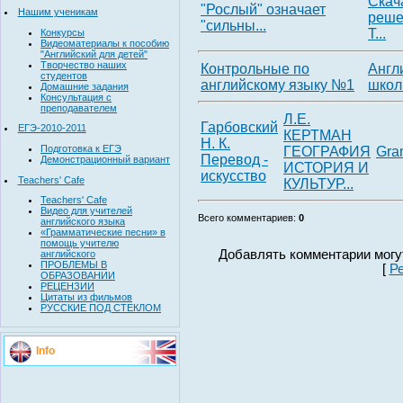
Скач
"Рослый" означает
Нашим ученикам
реше
"сильны...
Т...
Конкурсы
Видеоматериалы к пособию
"Английский для детей"
Творчество наших
Контрольные по
Англ
студентов
английскому языку №1
школ
Домашние задания
Консультация с
преподавателем
Л.Е.
Гарбовский
ЕГЭ-2010-2011
КЕРТМАН
Н. К.
Подготовка к ЕГЭ
ГЕОГРАФИЯ
Gra
Перевод -
Демонстрационный вариант
ИСТОРИЯ И
искусство
Teachers' Cafe
КУЛЬТУР...
Teachers' Cafe
Видео для учителей
Всего комментариев
:
0
английского языка
«Грамматические песни» в
помощь учителю
Добавлять комментарии могу
английского
ПРОБЛЕМЫ В
[
Р
ОБРАЗОВАНИИ
РЕЦЕНЗИИ
Цитаты из фильмов
РУССКИЕ ПОД СТЕКЛОМ
Info