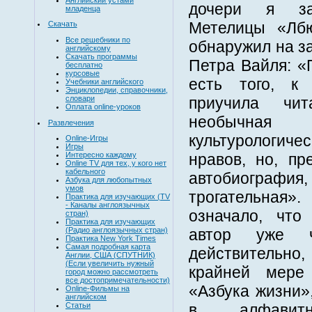
дочери я за
младенца
Метелицы «Лбю
Скачать
Все решебники по
обнаружил на з
английскому
Скачать программы
Петра Вайля: «
бесплатно
курсовые
есть того, к
Учебники английского
Энциклопедии, справочники,
словари
приучила чит
Оплата online-уроков
необычна
Развлечения
культурологич
Online-Игры
Игры
нравов, но, пр
Интересно каждому
Online TV для тех, у кого нет
кабельного
автобиогра
Азбука для любопытных
умов
трогательная
Практика для изучающих (TV
- Каналы англоязычных
означало, что
стран)
Практика для изучающих
автор уже ч
(Радио англоязычных стран)
Практика New York Times
Самая подробная карта
действительн
Англии, США (СПУТНИК)
(Если увеличить нужный
крайней мере
город можно рассмотреть
все достопримечательности)
«Азбука жизни»
Online-Фильмы на
английском
в алфавит
Статьи