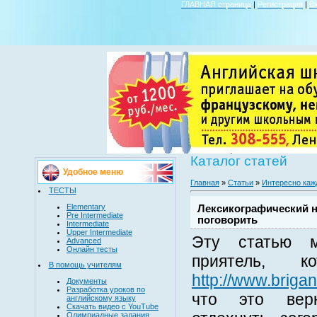
ГЛАВНАЯ страница
|
Регистрация
|
В
Каталог статей
Удобное меню
Главная
»
Статьи
»
Интересно каж
ТЕСТЫ
Elementary
Лексикографический н
Pre Intermediate
поговорить
Intermediate
Upper Intermediate
Эту статью м
Advanced
Онлайн тесты
приятель, ко
В помощь учителям
http://www.brigan
Документы
Разработка уроков по
что это вер
английскому языку
Скачать видео с YouTube
Олимпиадные задания