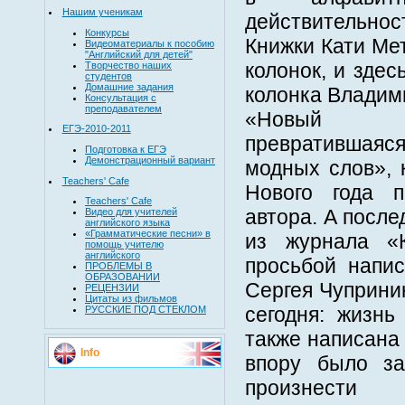
Нашим ученикам
действительн
Конкурсы
Книжки Кати Ме
Видеоматериалы к пособию
"Английский для детей"
колонок, и зде
Творчество наших
студентов
Домашние задания
колонка Владим
Консультация с
преподавателем
«Новый о
ЕГЭ-2010-2011
превратившая
Подготовка к ЕГЭ
Демонстрационный вариант
модных слов», 
Teachers' Cafe
Нового года 
Teachers' Cafe
автора. А после
Видео для учителей
английского языка
«Грамматические песни» в
из журнала «
помощь учителю
английского
просьбой напис
ПРОБЛЕМЫ В
ОБРАЗОВАНИИ
Сергея Чуприни
РЕЦЕНЗИИ
Цитаты из фильмов
сегодня: жизнь
РУССКИЕ ПОД СТЕКЛОМ
также написана 
Info
впору было за
произнести