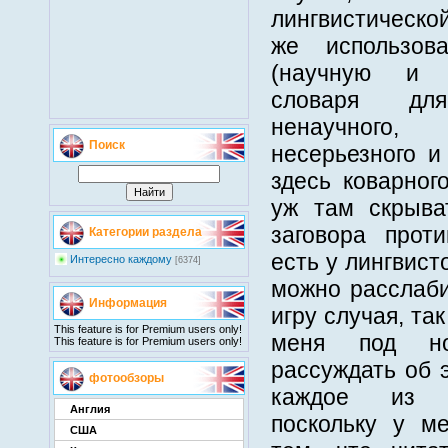
лингвистическо
же использов
(научную и 
словаря для
ненаучного,
Поиск
несерьезного и
здесь коварног
уж там скрыват
заговора проти
Категории раздела
есть у лингвист
Интересно каждому
[6374]
можно расслаби
Информация
игру случая, та
This feature is for Premium users only!
меня под н
This feature is for Premium users only!
рассуждать об 
фотообзоры
каждое из н
Англия
поскольку у м
США