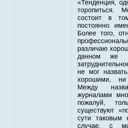
«Тенденция, од
торопиться. 
состоит в то
постоянно име
Более того, о
профессиональн
различаю хорош
данном же 
затруднительно
не мог назвать
хорошими, ни
Между назв
журналами мно
пожалуй, то
существуют «п
сути таковым 
случае, с мо