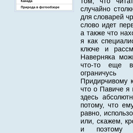
том, что чита
Канада
случайно столк
Природа в фотообзоре
для словарей ч
слово идет пер
а также что на
я как специали
ключе и расс
Наверняка мож
что‑то еще 
ограничусь
Придирчивому к
что о Павиче я
здесь абсолютн
потому, что ем
равно, использ
или, скажем, кр
и поэтому 