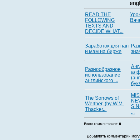
eng
READ THE
Уро
FOLLOWING
Вяч
TEXTS AND
DECIDE WHAT...
Заработок для пап
Раз
и мам на бирже
зна
Анг
Разнообразное
алф
использование
(ан
английского ...
бук
MI
Thе Sоrrоws оf
NE
Wеrthеr, (bу W.M.
SIN
Thаckеr...
...
Всего комментариев
:
0
Добавлять комментарии могу