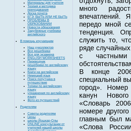
отдохнуть, заг
Материалы для учителя
Теория и методика
много радос
преподавания
Доска почета
впечатлений. 
ЕГЭ: БЫТЬ ИЛИ НЕ БЫТЬ
ПРОБЛЕМЫ В
передо мной се
ОБРАЗОВАНИИ
Новости образования
тенденция. О
Зарубежные учебники
английского
служить то, чт
В помощь изучающим
ряде случайных
Наш учколлектор
Все решебники
с частными
Все для экзамена
ENGLISH WORKSHEETS
Переводчик
обстоятельства
решебники по английскому
языку
В конце 200
Книги на английском
Немецкий язык
специальный вы
Поиск попутчика в
путешествие
город». Номе
Топики по английскому
языку
упражнения по английскому
канун Новог
языку
Фото из путешествий
«Словарь 2006
Родителям
номере другог
Советы родителям
Цены
главным был м
школы Йошкар-Олы
ONLINE консультации от
«Слова Росси
учителей нашей школы
Английский устами