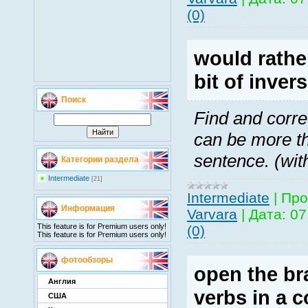
(0)
would rather
bit of inver
Поиск
Find and corre
can be more th
sentence. (wit
Категории раздела
Intermediate
[21]
Intermediate
|
Про
Информация
Varvara
|
Дата:
07
This feature is for Premium users only!
(0)
This feature is for Premium users only!
фотообзоры
open the br
Англия
verbs in a c
США