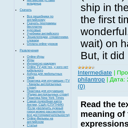
младенца
ship in th
Скачать
the first t
Все решебники по
английскому
Скачать программы
бесплатно
wonderful
курсовые
Учебники английского
Энциклопедии, справочники,
wait) on h
словари
Оплата online-уроков
Развлечения
But, it did
Online-Игры
Игры
Интересно каждому
Online TV для тех, у кого нет
кабельного
Intermediate
|
Про
Азбука для любопытных
умов
philantrop
|
Дата:
Практика для изучающих (TV
- Каналы англоязычных
(0)
стран)
Практика для изучающих
(Радио англоязычных стран)
Практика New York Times
Самая подробная карта
Read the te
Англии, США (СПУТНИК)
(Если увеличить нужный
meaning of 
город можно рассмотреть
все достопримечательности)
Online-Фильмы на
expressions
английском
Статьи