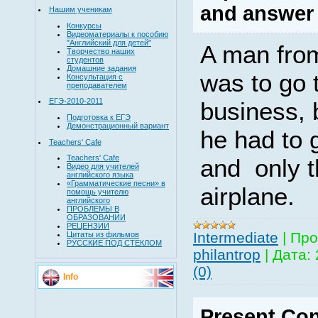
and answer 
Нашим ученикам
Конкурсы
Видеоматериалы к пособию
"Английский для детей"
A man fro
Творчество наших
студентов
Домашние задания
was to go 
Консультация с
преподавателем
ЕГЭ-2010-2011
business, 
Подготовка к ЕГЭ
Демонстрационный вариант
he had to 
Teachers' Cafe
Teachers' Cafe
and
only 
Видео для учителей
английского языка
«Грамматические песни» в
airplane.
помощь учителю
английского
ПРОБЛЕМЫ В
ОБРАЗОВАНИИ
РЕЦЕНЗИИ
Intermediate
|
Про
Цитаты из фильмов
РУССКИЕ ПОД СТЕКЛОМ
philantrop
|
Дата:
(0)
Info
Present Con