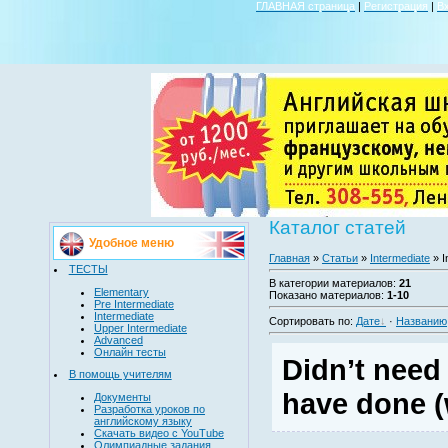
ГЛАВНАЯ страница
|
Регистрация
|
В
Каталог статей
Удобное меню
Главная
»
Статьи
»
Intermediate
» I
ТЕСТЫ
В категории материалов
:
21
Elementary
Показано материалов
:
1-10
Pre Intermediate
Intermediate
Сортировать по
:
Дате
·
Названию
Upper Intermediate
Advanced
Онлайн тесты
Didn’t need
В помощь учителям
have done (
Документы
Разработка уроков по
английскому языку
Скачать видео с YouTube
Олимпиадные задания