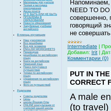
Напоминаем, 
Материалы для учителя
Теория и методика
NEED
TO
DO
преподавания
Доска почета
ЕГЭ: БЫТЬ ИЛИ НЕ БЫТЬ
совершенно, 
ПРОБЛЕМЫ В
ОБРАЗОВАНИИ
Новости образования
говорящий зна
Зарубежные учебники
английского
не совершать
В помощь изучающим
Наш учколлектор
Все решебники
Intermediate
|
Про
Все для экзамена
ENGLISH WORKSHEETS
Добавил:
Irit
|
Дат
Переводчик
решебники по английскому
Комментарии (0)
языку
Книги на английском
Немецкий язык
Поиск попутчика в
путешествие
PUT IN THE
Топики по английскому
языку
упражнения по английскому
CORRECT 
языку
Фото из путешествий
Родителям
A male e
Советы родителям
Цены
школы Йошкар-Олы
(to travel
ONLINE консультации от
учителей нашей школы
Английский устами