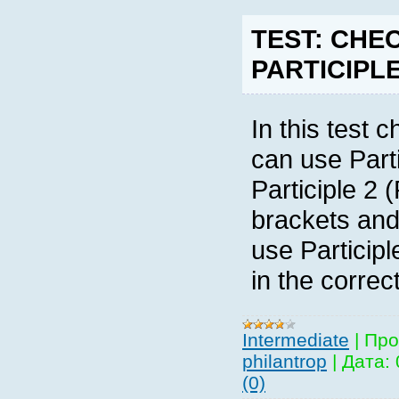
TEST: CHE
PARTICIPLE
In this test 
can use Parti
Participle 2 
brackets and
use Participl
in the correc
Intermediate
|
Про
philantrop
|
Дата:
(0)