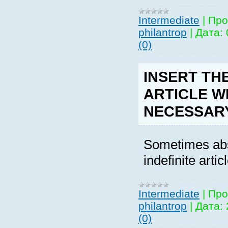
Intermediate
|
Про
philantrop
|
Дата:
(0)
INSERT THE
ARTICLE 
NECESSARY 
Sometimes abs
indefinite arti
Intermediate
|
Про
philantrop
|
Дата:
(0)