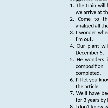
1. The train will
we arrive at th
2. Come to the
analized all th
3. I wonder when
I'm out.
4. Our plant wil
December 5.
5. He wonders i
compositio
completed.
6. I'll let you k
the article.
7. We'll have b
for 3 years b
8. I don't know 