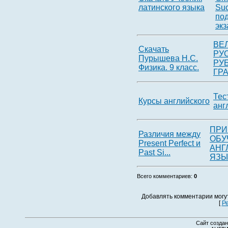
латинского языка
Suc
под
экз
ВЕ
Скачать
РУ
Пурышева Н.С.
РУ
Физика. 9 класс.
ГРА
Тес
Курсы английского
анг
ПР
Различия между
ОБУ
Present Perfect и
АНГ
Past Si...
ЯЗЫК
Всего комментариев
:
0
Добавлять комментарии могу
[
Р
Сайт создан