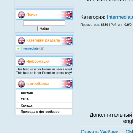
Поиск
Категория
:
Intermediat
Просмотров
:
6630
|
Рейтинг
:
0.0
/
0
Категории раздела
Intermediate
[21]
Информация
This feature is for Premium users only!
This feature is for Premium users only!
фотообзоры
Англия
США
Канада
Природа в фотообзоре
Дополнительный 
eng
Скачать Учебник
GM