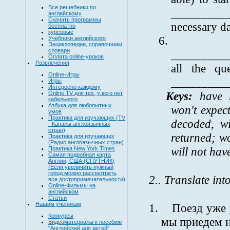
Все решебники по
_________
английскому
Скачать программы
necessary da
бесплатно
курсовые
6.
Учебники английского
Энциклопедии, справочники,
словари
__________
Оплата online-уроков
Развлечения
all the qu
Online-Игры
__________
Игры
Интересно каждому
Keys:
have h
Online TV для тех, у кого нет
кабельного
Азбука для любопытных
won't expec
умов
Практика для изучающих (TV
decoded, wi
- Каналы англоязычных
стран)
returned; w
Практика для изучающих
(Радио англоязычных стран)
will not hav
Практика New York Times
Самая подробная карта
Англии, США (СПУТНИК)
(Если увеличить нужный
город можно рассмотреть
2..
Translate
int
все достопримечательности)
Online-Фильмы на
английском
Статьи
Нашим ученикам
1.
Поезд уже 
Конкурсы
мы приедем н
Видеоматериалы к пособию
"Английский для детей"