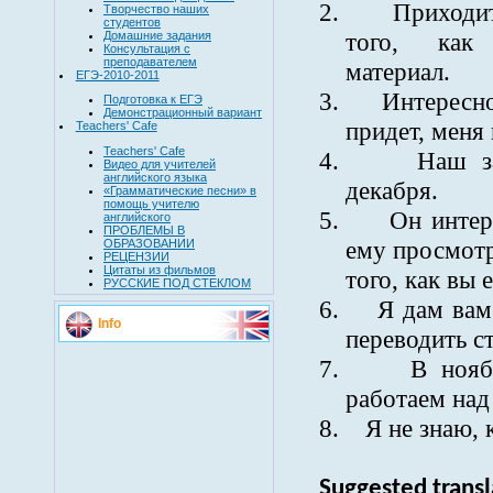
2.
Приходи
Творчество наших
студентов
того, как 
Домашние задания
Консультация с
преподавателем
материал.
ЕГЭ-2010-2011
3.
Интересно
Подготовка к ЕГЭ
Демонстрационный вариант
придет, меня 
Teachers' Cafe
Teachers' Cafe
4.
Наш з
Видео для учителей
английского языка
декабря.
«Грамматические песни» в
помощь учителю
5.
Он интер
английского
ПРОБЛЕМЫ В
ему просмотр
ОБРАЗОВАНИИ
РЕЦЕНЗИИ
Цитаты из фильмов
того, как вы 
РУССКИЕ ПОД СТЕКЛОМ
6.
Я дам вам 
Info
переводить с
7.
В нояб
работаем над
8.
Я не знаю, 
S
uggested transl