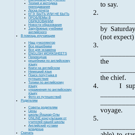
to say.
Теория и методика
преподавания
2.
Доска почета
ЕГЭ: БЫТЬ ИЛИ НЕ БЫТЬ
ПРОБЛЕМЫ В
__________
ОБРАЗОВАНИИ
Новости образования
by Saturda
Зарубежные учебники
английского
(not expect
В помощь изучающим
Наш учколлектор
3.
Все решебники
Все для экзамена
_________
ENGLISH WORKSHEETS
Переводчик
the 
решебники по английскому
языку
__________
Книги на английском
Немецкий язык
Поиск попутчика в
the chief.
путешествие
Топики по английскому
4.
I su
языку
упражнения по английскому
__________
языку
Фото из путешествий
__________
Родителям
Советы родителям
voyage.
Цены
школы Йошкар-Олы
5.
ONLINE консультации от
учителей нашей школы
_________
Английский устами
младенца
able) to st
Скачать