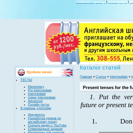
ГЛАВНАЯ страница
|
Регистрация
|
В
Каталог статей
Удобное меню
Главная
»
Статьи
»
Intermediate
»
I
ТЕСТЫ
Elementary
Present tenses for the f
Pre Intermediate
Intermediate
1. Put the ve
Upper Intermediate
Advanced
future or present t
Онлайн тесты
В помощь учителям
Документы
Разработка уроков по
1.
Don’
английскому языку
Скачать видео с YouTube
__________
Олимпиадные задания
Материалы для учителя