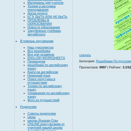
Материалы для учителя
Теория и методика
преподавания
Доска почета
ЕГЭ: БЫТЬ ИЛИ НЕ БЫТЬ
ПРОБЛЕМЫ В
ОБРАЗОВАНИИ
Новости образования
Зарубежные учебники
английского
В помощь изучающим
Наш учколлектор
Все решебники
Все для экзамена
скачать
ENGLISH WORKSHEETS
Категория
:
Решебники По русском
Переводчик
решебники по английскому
Просмотров
:
8997
|
Рейтинг
:
3.3
/
5
языку
Книги на английском
Немецкий язык
Поиск попутчика в
путешествие
Топики по английскому
языку
упражнения по английскому
языку
Фото из путешествий
Родителям
Советы родителям
Цены
школы Йошкар-Олы
ONLINE консультации от
учителей нашей школы
Английский устами