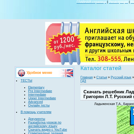
ГЛАВНАЯ страница
|
Регистрация
|
В
Каталог статей
Удобное меню
Главная
»
Статьи
»
Русский язык
ТЕСТЫ
ГДЗ
Elementary
Pre Intermediate
Скачать решебник Лады
Intermediate
Григорян Л.Т. Русский 
Upper Intermediate
Advanced
Ладыженская Т.А., Баранов
Онлайн тесты
В помощь учителям
Документы
Разработка уроков по
английскому языку
Скачать видео с YouTube
Олимпиадные задания