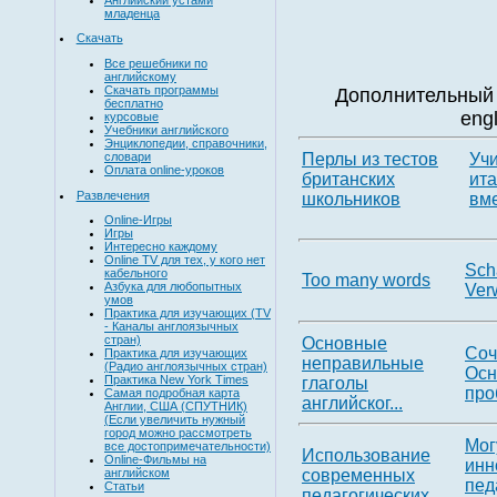
младенца
Скачать
Все решебники по
английскому
Скачать программы
Дополнительный 
бесплатно
eng
курсовые
Учебники английского
Энциклопедии, справочники,
Перлы из тестов
Уч
словари
Оплата online-уроков
британских
ит
Развлечения
школьников
вме
Online-Игры
Игры
Интересно каждому
Online TV для тех, у кого нет
Sch
кабельного
Too many words
Азбука для любопытных
Ver
умов
Практика для изучающих (TV
- Каналы англоязычных
стран)
Основные
Соч
Практика для изучающих
неправильные
(Радио англоязычных стран)
Осн
Практика New York Times
глаголы
про
Самая подробная карта
английског...
Англии, США (СПУТНИК)
(Если увеличить нужный
город можно рассмотреть
Мог
все достопримечательности)
Использование
Online-Фильмы на
инн
современных
английском
пед
Статьи
педагогических...