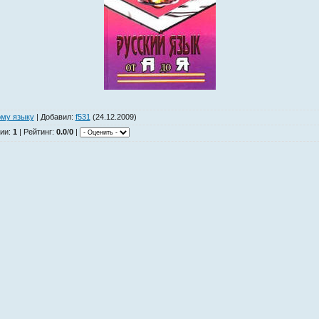
ому языку
|
Добавил
:
f531
(24.12.2009)
ии
:
1
|
Рейтинг
:
0.0
/
0
|