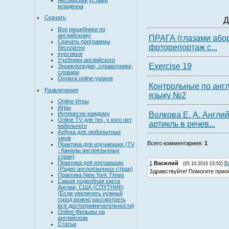
младенца
Скачать
Д
Все решебники по
английскому
ПРАГА (глазами або
Скачать программы
фоторепортаж с...
бесплатно
курсовые
Учебники английского
Exercise 19
Энциклопедии, справочники,
словари
Оплата online-уроков
Контрольные по анг
Развлечения
языку №2
Online-Игры
Игры
Волкова Е. А. Англи
Интересно каждому
Online TV для тех, у кого нет
артикль в речев...
кабельного
Азбука для любопытных
умов
Всего комментариев
:
1
Практика для изучающих (TV
- Каналы англоязычных
стран)
Практика для изучающих
1
Василий
[
М
(05.10.2010 15:52)
(Радио англоязычных стран)
Здравствуйте! Помогите прио
Практика New York Times
Самая подробная карта
Англии, США (СПУТНИК)
(Если увеличить нужный
город можно рассмотреть
все достопримечательности)
Online-Фильмы на
английском
Статьи