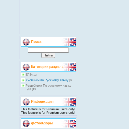
Поиск
Категории раздела
EГЭ
[10]
Учебники по Русскому языку
[9]
Решебники По русскому языку
ГДЗ
[13]
Информация
This feature is for Premium users only!
This feature is for Premium users only!
фотообзоры