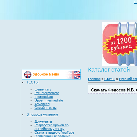
Г
Каталог статей
Удобное меню
Главная
»
Статьи
»
Русский яз
ТЕСТЫ
Elementary
Скачать Федосов И.В. 
Pre Intermediate
Intermediate
Upper Intermediate
Advanced
Онлайн тесты
В помощь учителям
Документы
Разработка уроков по
английскому языку
Скачать видео с YouTube
Олимпиадные задания