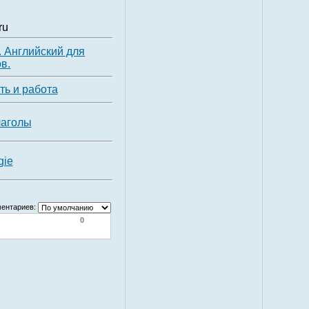
ru
. Английский для
в.
ь и работа
лаголы
gie
ентариев:
0