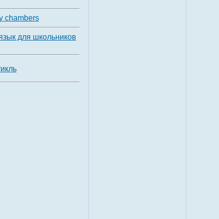
ry chambers
язык для школьников
икль