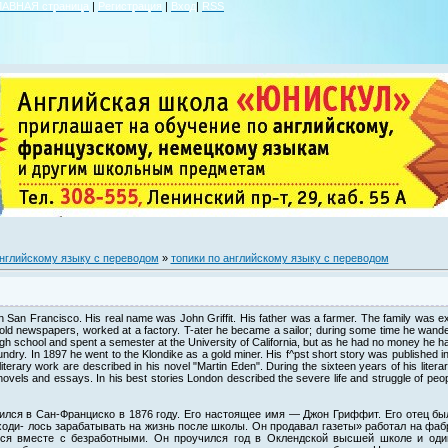
ЛАВНАЯ страница
|
Регистрация
|
Вход
|
RSS
английскому языку с переводом
»
топики по английскому языку с переводом
 San Francisco. His real name was John Griffit. His father was a farmer. The family was e
e sold newspapers, worked at a factory. T-ater he became a sailor; during some time he wand
h school and spent a semester at the University of California, but as he had no money he ha
undry. In 1897 he went to the Klondike as a gold miner. His f^pst short story was published in
s literary work are described in his novel "Martin Eden". During the sixteen years of his lite
, novels and essays. In his best stories London described the severe life and struggle of peop
ился в Сан-Франциско в 1876 году. Его настоящее имя — Джон Гриффит. Его отец бы
ходи- лось зарабатывать на жизнь после школы. Он продавал газеты» работал на фаб
лся вместе с безработными. Он проучился год в Оклендской высшей школе и од