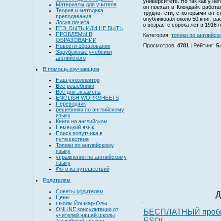
университете. Но так как у нег
Материалы для учителя
он поехал в Клондайк работа
Теория и методика
трудно- сти, с которыми он 
преподавания
опубликовал около 50 книг: ра
Доска почета
в возрасте сорока лет в 1916 г
ЕГЭ: БЫТЬ ИЛИ НЕ БЫТЬ
ПРОБЛЕМЫ В
Категория
:
топики по английск
ОБРАЗОВАНИИ
Просмотров
:
4781
|
Рейтинг
:
5.
Новости образования
Зарубежные учебники
английского
В помощь изучающим
Наш учколлектор
Все решебники
Все для экзамена
ENGLISH WORKSHEETS
Переводчик
решебники по английскому
языку
Книги на английском
Немецкий язык
Поиск попутчика в
путешествие
Топики по английскому
языку
упражнения по английскому
языку
Фото из путешествий
Родителям
Советы родителям
Д
Цены
школы Йошкар-Олы
ONLINE консультации от
БЕСПЛАТНЫЙ проб
учителей нашей школы
ESOL
Английский устами