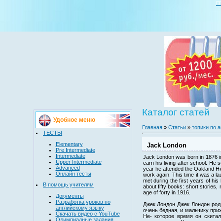
Г
Каталог статей
Удобное меню
Главная
»
Статьи
»
топики по 
ТЕСТЫ
Elementary
Jack London
Pre Intermediate
Intermediate
Jack London was born in 1876 in
Upper Intermediate
earn his living after school. H
Advanced
year he attended the Oakland Hig
Онлайн тесты
work again. This time it was a la
met during the first years of hi
В помощь учителям
about fifty books: short stories
age of forty in 1916.
Документы
Разработка уроков по
Джек Лондон Джек Лондон род
английскому языку
очень бедная, и мальчику при
Скачать видео с YouTube
Не- которое время он скита
Олимпиадные задания