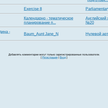
Exercise 8
Parliamenta
Календарно - тематическое
Английский 
планирование п...
№20
дина -
Baum_Aunt Jane_N
Нулевой арт
Добавлять комментарии могут только зарегистрированные пользователи.
[
Регистрация
|
Вход
]