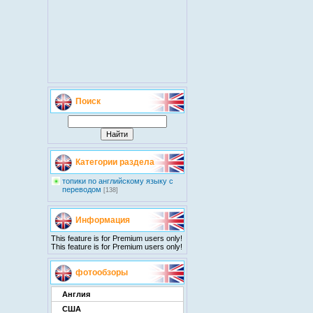
Поиск
Категории раздела
топики по английскому языку с
переводом
[138]
Информация
This feature is for Premium users only!
This feature is for Premium users only!
фотообзоры
Англия
США