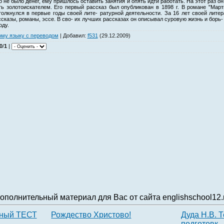
о не было денег, ему пришлось оставить занятия и опять идти работать. На этот раз он
ть золотоискателем. Его первый рассказ был опубликован в 1898 г. В романе "Мар
столкнулся в первые годы своей лите- ратурной деятельности. За 16 лет своей лите
ссказы, романы, эссе. В сво- их лучших рассказах он описывал суровую жизнь и борь
оду.
ому языку с переводом
|
Добавил
:
f531
(29.12.2009)
0
/
1
|
ополнительный материал для Вас от сайта englishschool12.
ный ТЕСТ
Рождество Христово!
Дуда Н.В. 
подготовк..