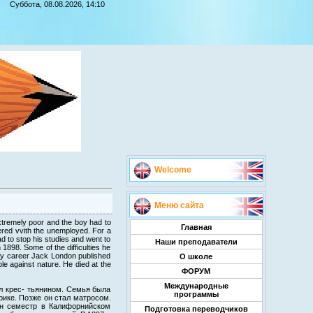
Суббота, 08.08.2026, 14:10
Welcome
Меню сайта
xtremely poor and the boy had to
Главная
ered vvith the unemployed. For a
d to stop his studies and went to
Наши преподаватели
 1898. Some of the difficulties he
rary career Jack London published
О школе
le against nature. He died at the
ФОРУМ
Международные
л крес- тьянином. Семья была
программы
рике. Позже он стал матросом.
ин семестр в Калифорнийском
Подготовка переводчиков