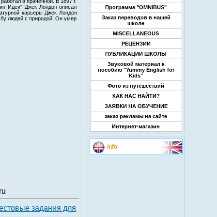
 работал в прачечной. В 1897 г.
тин Идеи" Джек Лондон описал
Программа "OMNIBUS"
ратурной карьеры Джек Лондон
Заказ переводов в нашей
- бу людей с природой. Он умер
школе
MISCELLANEOUS
РЕЦЕНЗИИ
ПУБЛИКАЦИИ ШКОЛЫ
Звуковой материал к
пособию "Yummy English for
Kids"
Фото из путешествий
КАК НАС НАЙТИ?
ЗАЯВКИ НА ОБУЧЕНИЕ
заказ рекламы на сайте
Интернет-магазин
Info
ru
Тестовые задания для
.