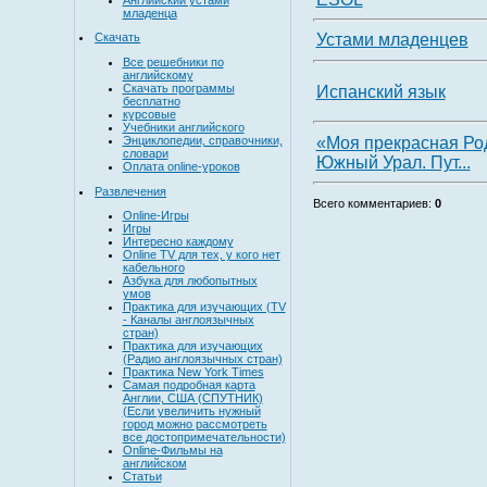
младенца
Скачать
Устами младенцев
Все решебники по
английскому
Скачать программы
Испанский язык
бесплатно
курсовые
Учебники английского
«Моя прекрасная Ро
Энциклопедии, справочники,
словари
Южный Урал. Пут...
Оплата online-уроков
Развлечения
Всего комментариев
:
0
Online-Игры
Игры
Интересно каждому
Online TV для тех, у кого нет
кабельного
Азбука для любопытных
умов
Практика для изучающих (TV
- Каналы англоязычных
стран)
Практика для изучающих
(Радио англоязычных стран)
Практика New York Times
Самая подробная карта
Англии, США (СПУТНИК)
(Если увеличить нужный
город можно рассмотреть
все достопримечательности)
Online-Фильмы на
английском
Статьи