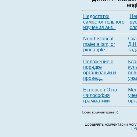
eng
Недостатки
Не
самостоятельного
ру
изучения анг...
сл
Non-historical
Ска
materialism, or
Д.Н
pineapple...
зада
Положение о
Кла
порядке
кул
организации и
пов
провед...
уча
Есперсен Отто
Мет
Философия
уче
грамматики
орг
Всего комментариев
:
0
Добавлять комментарии могу
[
Р