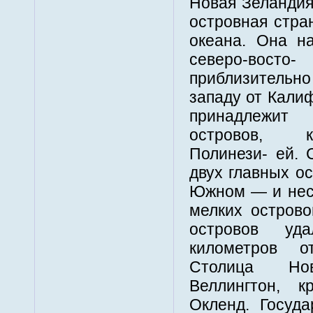
Новая Зеландия
островная стра
океана. Она н
северо-восто
приблизительн
западу от Кали
принадлежит
островов, к
Полинези- ей. 
двух главных о
Южном — и неск
мелких острово
островов у
километров о
Столица Н
Веллингтон, 
Окленд. Госуд