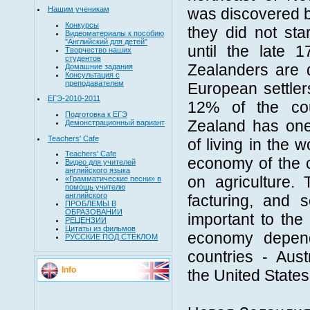
Нашим ученикам
was discovered b
Конкурсы
they did not star
Видеоматериалы к пособию
"Английский для детей"
until the late 
Творчество наших
студентов
Zealanders are 
Домашние задания
Консультация с
преподавателем
European settle
ЕГЭ-2010-2011
12% of the cou
Подготовка к ЕГЭ
Zealand has one
Демонстрационный вариант
Teachers' Cafe
of living in the 
Teachers' Cafe
economy of the 
Видео для учителей
английского языка
on agriculture. 
«Грамматические песни» в
помощь учителю
английского
facturing, and s
ПРОБЛЕМЫ В
ОБРАЗОВАНИИ
important to th
РЕЦЕНЗИИ
Цитаты из фильмов
economy depen
РУССКИЕ ПОД СТЕКЛОМ
countries - Aust
Info
the United States