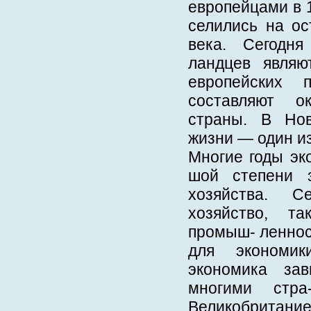
европейцами в 1
селились на ос
века. Сегодня
ландцев являю
европейских 
составляют о
страны. В Но
жизни — один и
Многие годы эк
шой степени з
хозяйства. С
хозяйство, т
промыш- леннос
для экономик
экономика за
многими стра
Великобритани