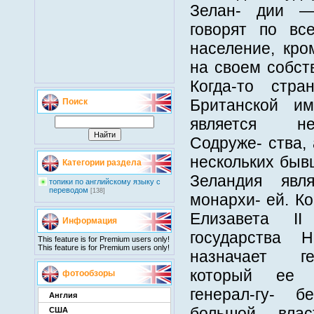
Зелан- дии —
говорят по вс
население, кро
на своем собст
Когда-то стр
Британской и
Поиск
является н
Содруже- ства,
нескольких быв
Категории раздела
Зеландия явля
топики по английскому языку с
переводом
[138]
монархи- ей. К
Елизавета II
Информация
государства 
This feature is for Premium users only!
This feature is for Premium users only!
назначает ге
который ее п
фотообзоры
генерал-гу- 
Англия
большой влас
США