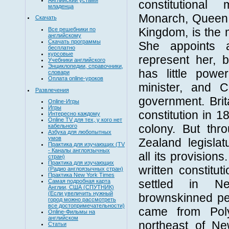
constitutional
младенца
Monarch, Queen E
Скачать
Kingdom, is the
Все решебники по
английскому
Скачать программы
She appoints 
бесплатно
курсовые
represent her, 
Учебники английского
Энциклопедии, справочники,
has little power
словари
Оплата online-уроков
minister, and C
Развлечения
government. Bri
Online-Игры
Игры
constitution in 1
Интересно каждому
Online TV для тех, у кого нет
colony. But th
кабельного
Азбука для любопытных
умов
Zealand legisla
Практика для изучающих (TV
- Каналы англоязычных
all its provision
стран)
Практика для изучающих
written constitu
(Радио англоязычных стран)
Практика New York Times
settled in 
Самая подробная карта
Англии, США (СПУТНИК)
(Если увеличить нужный
brownskinned pe
город можно рассмотреть
все достопримечательности)
came from Poly
Online-Фильмы на
английском
northeast of N
Статьи