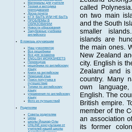
Материалы для учителя
called Polynesia
Теория и методика
преподавания
Доска почета
on two main isl
ЕГЭ: БЫТЬ ИЛИ НЕ БЫТЬ
ПРОБЛЕМЫ В
and the South Is
ОБРАЗОВАНИИ
Новости образования
smaller island
Зарубежные учебники
английского
islands are hun
В помощь изучающим
the main ones. We
Наш учколлектор
Все решебники
New Zealand and
Все для экзамена
ENGLISH WORKSHEETS
city. English is t
Переводчик
решебники по английскому
Zealand and is
языку
Книги на английском
Немецкий язык
country. Many n
Поиск попутчика в
путешествие
own language, 
Топики по английскому
языку
English. The cou
упражнения по английскому
языку
British empire. 
Фото из путешествий
Родителям
member of the C
Советы родителям
an association o
Цены
школы Йошкар-Олы
its former col
ONLINE консультации от
учителей нашей школы
Английский устами