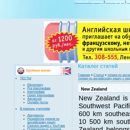
ГЛАВНАЯ страница
|
Регистрация
|
В
Каталог статей
Удобное меню
Главная
»
Статьи
»
топики по анг
ТЕСТЫ
топики по английскому языку с пе
Elementary
Pre Intermediate
New Zealand
Intermediate
Upper Intermediate
New Zealand is 
Advanced
Онлайн тесты
Southwest Pacifi
В помощь учителям
600 km southeas
Документы
Разработка уроков по
10 500 km south
английскому языку
Скачать видео с YouTube
Zealand belongs
Олимпиадные задания