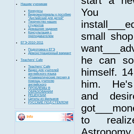
start a ne
Нашим ученикам
You
Конкурсы
Видеоматериалы к пособию
"Английский для детей"
install__
Творчество наших
студентов
Домашние задания
small shop
Консультация с
преподавателем
ЕГЭ-2010-2011
want___adv
Подготовка к ЕГЭ
Демонстрационный вариант
he can so
Teachers' Cafe
Teachers' Cafe
himself. 14
Видео для учителей
английского языка
«Грамматические песни» в
him. He's
помощь учителю
английского
ПРОБЛЕМЫ В
ОБРАЗОВАНИИ
and desir
РЕЦЕНЗИИ
Цитаты из фильмов
РУССКИЕ ПОД СТЕКЛОМ
got___mon
to reali
Info
Astronom