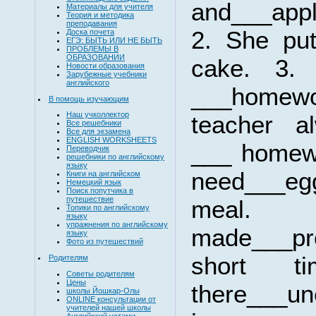
and___appl
Материалы для учителя
Теория и методика
преподавания
2. She put
Доска почета
ЕГЭ: БЫТЬ ИЛИ НЕ БЫТЬ
ПРОБЛЕМЫ В
ОБРАЗОВАНИИ
cake. 3.
Новости образования
Зарубежные учебники
английского
___home
В помощь изучающим
Наш учколлектор
teacher a
Все решебники
Все для экзамена
ENGLISH WORKSHEETS
___ homewo
Переводчик
решебники по английскому
языку
need___eg
Книги на английском
Немецкий язык
Поиск попутчика в
путешествие
meal.
Топики по английскому
языку
упражнения по английскому
made___pro
языку
Фото из путешествий
short t
Родителям
Советы родителям
Цены
there___un
школы Йошкар-Олы
ONLINE консультации от
учителей нашей школы
Английский устами