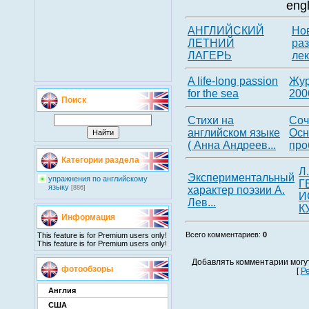
eng
АНГЛИЙСКИЙ
Но
ЛЕТНИЙ
ра
ЛАГЕРЬ
лек
A life-long passion
Жур
for the sea
200
Поиск
Cтихи на
Соч
английском языке
Осн
( Анна Андреев...
про
Категории раздела
Л
Экспериментальный
упражнения по английскому
Г
языку
характер поэзии А.
[886]
И
Лев...
К
Информация
Всего комментариев
:
0
This feature is for Premium users only!
This feature is for Premium users only!
Добавлять комментарии могу
фотообзоры
[
Р
Англия
США