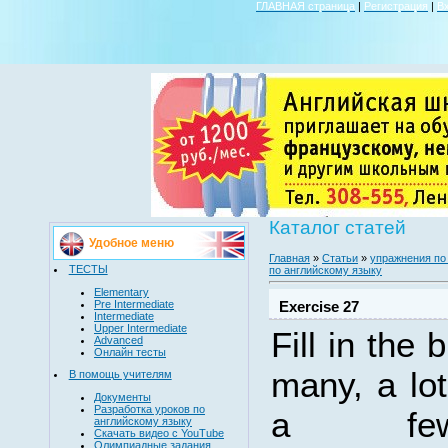
ГЛАВНАЯ страница
|
Регистрация
|
В
Каталог статей
Удобное меню
Главная
»
Статьи
»
упражнения по
ТЕСТЫ
по английскому языку
Elementary
Pre Intermediate
Exercise 27
Intermediate
Upper Intermediate
Fill in the
Advanced
Онлайн тесты
many, a lot
В помощь учителям
Документы
Разработка уроков по
a few
английскому языку
Скачать видео с YouTube
Олимпиадные задания