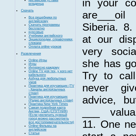
in your co
младенца
Скачать
are___oi
Все решебники по
английскому
Siberia. 8
Скачать программы
бесплатно
курсовые
at our dis
Учебники английского
Энциклопедии, справочники,
словари
Оплата online-уроков
very socia
Развлечения
she has go
Online-Игры
Игры
Интересно каждому
Online TV для тех, у кого нет
Try to cal
кабельного
Азбука для любопытных
умов
never gi
Практика для изучающих (TV
- Каналы англоязычных
стран)
advice, b
Практика для изучающих
(Радио англоязычных стран)
Практика New York Times
Самая подробная карта
___ valuab
Англии, США (СПУТНИК)
(Если увеличить нужный
город можно рассмотреть
11. One n
все достопримечательности)
Online-Фильмы на
английском
Статьи