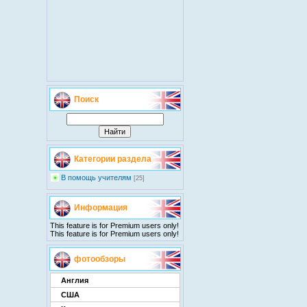
Поиск
Категории раздела
В помощь учителям
[25]
Информация
This feature is for Premium users only!
This feature is for Premium users only!
фотообзоры
Англия
США