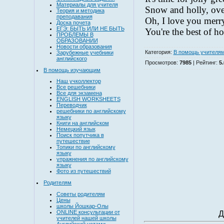
Материалы для учителя
Snow and holly, ove
Теория и методика
преподавания
Oh, I love you merr
Доска почета
ЕГЭ: БЫТЬ ИЛИ НЕ БЫТЬ
You're the best of ho
ПРОБЛЕМЫ В
ОБРАЗОВАНИИ
Новости образования
Категория
:
В помощь учителя
Зарубежные учебники
английского
Просмотров
:
7985
|
Рейтинг
:
5.
В помощь изучающим
Наш учколлектор
Все решебники
Все для экзамена
ENGLISH WORKSHEETS
Переводчик
решебники по английскому
языку
Книги на английском
Немецкий язык
Поиск попутчика в
путешествие
Топики по английскому
языку
упражнения по английскому
языку
Фото из путешествий
Родителям
Советы родителям
Цены
школы Йошкар-Олы
ONLINE консультации от
Д
учителей нашей школы
Английский устами