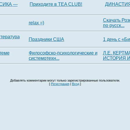
СИКА —
Приходите в TEA CLUB!
ДИНАСТИ
Скачать Роз
relax =)
по русск...
тература
Праздники США
1 день с «Б
 теме
Философско-психологические и
Л.Е. КЕРТ
системотехн...
ИСТОРИЯ И 
Добавлять комментарии могут только зарегистрированные пользователи.
[
Регистрация
|
Вход
]