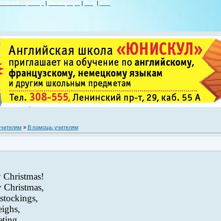
ЛАВНАЯ страница
|
Регистрация
|
Вход
|
RSS
учителям
»
В помощь учителям
y Christmas!
y Christmas,
 stockings,
eighs,
eting,