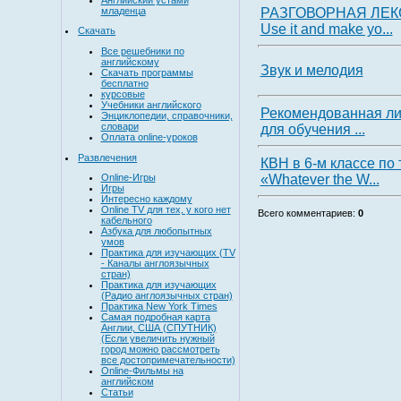
младенца
РАЗГОВОРНАЯ ЛЕК
Use it and make yo...
Скачать
Все решебники по
английскому
Звук и мелодия
Скачать программы
бесплатно
курсовые
Учебники английского
Рекомендованная ли
Энциклопедии, справочники,
словари
для обучения ...
Оплата online-уроков
Развлечения
КВН в 6-м классе по
«Whatever the W...
Online-Игры
Игры
Интересно каждому
Online TV для тех, у кого нет
Всего комментариев
:
0
кабельного
Азбука для любопытных
умов
Практика для изучающих (TV
- Каналы англоязычных
стран)
Практика для изучающих
(Радио англоязычных стран)
Практика New York Times
Самая подробная карта
Англии, США (СПУТНИК)
(Если увеличить нужный
город можно рассмотреть
все достопримечательности)
Online-Фильмы на
английском
Статьи