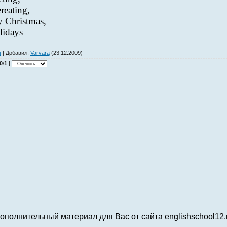
reating,
y Christmas,
lidays
м
|
Добавил
:
Varvara
(23.12.2009)
0
/
1
|
ополнительный материал для Вас от сайта englishschool12.