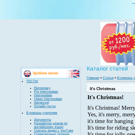
Г
Каталог статей
Удобное меню
Главная
»
Статьи
»
В помощь 
ТЕСТЫ
Elementary
It's Christmas
Pre Intermediate
Intermediate
It's Christmas!
Upper Intermediate
Advanced
Онлайн тесты
It's Christmas! Merr
В помощь учителям
Yes, it's merry, merr
Документы
it's time for hanging
Разработка уроков по
It's time for riding sl
английскому языку
Скачать видео с YouTube
It's time for jolly gre
Олимпиадные задания