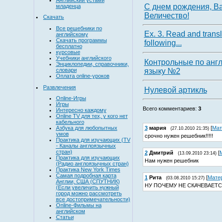
С днем рождения, В
младенца
Величество!
Скачать
Все решебники по
Ex. 3. Read and transl
английскому
Скачать программы
following...
бесплатно
курсовые
Учебники английского
Контрольные по анг
Энциклопедии, справочники,
словари
языку №2
Оплата online-уроков
Развлечения
Нулевой артикль
Online-Игры
Игры
Всего комментариев
:
3
Интересно каждому
Online TV для тех, у кого нет
кабельного
Азбука для любопытных
3
мария
[
Мат
(27.10.2010 21:35)
умов
срочно нужен решебник!!!!!
Практика для изучающих (TV
- Каналы англоязычных
стран)
2
Дмитрий
[
(13.09.2010 23:14)
Практика для изучающих
Нам нужен решебник
(Радио англоязычных стран)
Практика New York Times
Самая подробная карта
1
Рита
[
Мате
(03.08.2010 15:27)
Англии, США (СПУТНИК)
НУ ПОЧЕМУ НЕ СКАЧЕВАЕТС
(Если увеличить нужный
город можно рассмотреть
все достопримечательности)
Online-Фильмы на
английском
Статьи