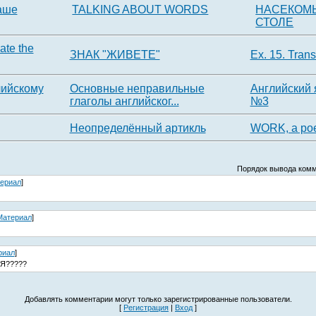
аше
TALKING ABOUT WORDS
НАСЕКОМ
СТОЛЕ
ate the
ЗНАК "ЖИВЕТЕ"
Ex. 15. Trans
лийскому
Основные неправильные
Английский 
глаголы английског...
№3
Неопределённый артикль
WORK, a po
Порядок вывода комм
ериал
]
Материал
]
риал
]
Я?????
Добавлять комментарии могут только зарегистрированные пользователи.
[
Регистрация
|
Вход
]