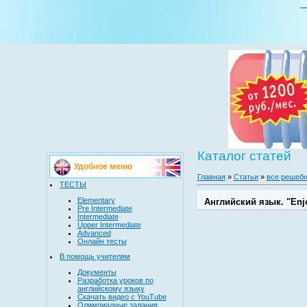
Г
Каталог статей
Удобное меню
Главная
»
Статьи
»
все решебн
ТЕСТЫ
Elementary
Английский язык. "Enjoy
Pre Intermediate
Intermediate
Upper Intermediate
Advanced
Онлайн тесты
В помощь учителям
Документы
Разработка уроков по
английскому языку
Скачать видео с YouTube
Олимпиадные задания