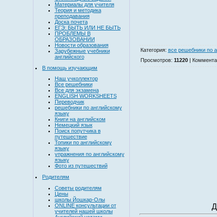
Материалы для учителя
Теория и методика
преподавания
Доска почета
ЕГЭ: БЫТЬ ИЛИ НЕ БЫТЬ
ПРОБЛЕМЫ В
ОБРАЗОВАНИИ
Новости образования
Категория
:
все решебники по а
Зарубежные учебники
английского
Просмотров
:
11220
|
Коммента
В помощь изучающим
Наш учколлектор
Все решебники
Все для экзамена
ENGLISH WORKSHEETS
Переводчик
решебники по английскому
языку
Книги на английском
Немецкий язык
Поиск попутчика в
путешествие
Топики по английскому
языку
упражнения по английскому
языку
Фото из путешествий
Родителям
Советы родителям
Цены
школы Йошкар-Олы
ONLINE консультации от
Д
учителей нашей школы
Английский устами