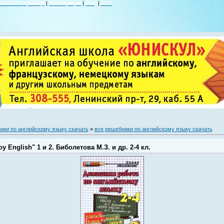
ЛАВНАЯ страница
|
Регистрация
|
Вход
|
RSS
ики по английскому языку скачать
»
все решебники по английскому языку скачать
 English" 1 и 2. Биболетова М.З. и др. 2-4 кл.