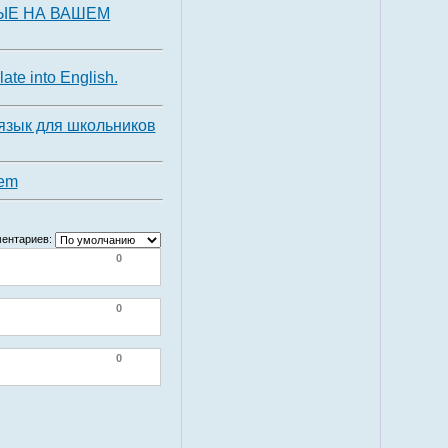
ЫЕ НА ВАШЕМ
late into English.
язык для школьников
em
ентариев:
0
0
0