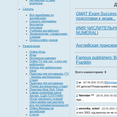
младенца
Д
Скачать
GMAT Exam Success
Все решебники по
подготовки к экзам...
английскому
Скачать программы
бесплатно
курсовые
ИMЯ ЧИСЛИТЕЛЬНО
Учебники английского
NUMЕRAL)
Энциклопедии, справочники,
словари
Оплата online-уроков
Английская транскр
Развлечения
Online-Игры
Игры
Famous publishers: B
Интересно каждому
Online TV для тех, у кого нет
Franklin
кабельного
Азбука для любопытных
умов
Всего комментариев
:
3
Практика для изучающих (TV
- Каналы англоязычных
стран)
3
ы
[
Материа
(07.09.2010 15:27)
Практика для изучающих
(Радио англоязычных стран)
///// депозит!!!перезалейте плиз.
Практика New York Times
Самая подробная карта
2
Yaroslav ^^
Англии, США (СПУТНИК)
(20.01.2010 16:22)
(Если увеличить нужный
aga....
город можно рассмотреть
все достопримечательности)
Online-Фильмы на
1
veronika_sokol
(12.01.2010 1
английском
а поч 2001 год выпска он не с
Статьи