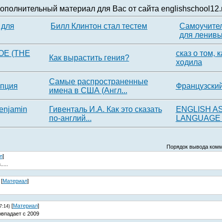
ополнительный материал для Вас от сайта englishschool12.
 для
Билл Клинтон стал тестем
Самоучител
для ленивы.
Е (THE
сказ о том, 
Как вырастить гения?
ходила
Самые распространенные
ипция
Французский
имена в США (Англ...
enjamin
Гивенталь И.А. Как это сказать
ENGLISH A
по-англий...
LANGUAGE C
Порядок вывода комм
л
]
....
[
Материал
]
[
Материал
]
7:14)
овпадает с 2009