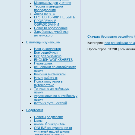
Материалы для учителя
Теория и методика
преподавания
Доска почета
ЕГЭ: БЫТЬ ИЛИ НЕ БЫТЬ
ПРОБЛЕМЫ В
ОБРАЗОВАНИИ
Новости образования
Зарубежные учебники
английского
Скачать бесплатно решебник К
В помощь изучающим
Категория
:
все решебники по а
Наш учколлектор
Просмотров
:
11398
|
Коммента
Все решебники
Все для экзамена
ENGLISH WORKSHEETS
Переводчик
решебники по английскому
языку
Книги на английском
Немецкий язык
Поиск попутчика в
путешествие
Топики по английскому
языку
упражнения по английскому
языку
Фото из путешествий
Родителям
Советы родителям
Цены
школы Йошкар-Олы
ONLINE консультации от
учителей нашей школы
Английский устами