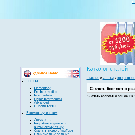
Г
Каталог статей
Удобное меню
Главная
»
Статьи
»
все решебн
ТЕСТЫ
Elementary
Скачать бесплатно реш
Pre Intermediate
Intermediate
Скачать бесплатно решебник К
Upper Intermediate
Advanced
Онлайн тесты
В помощь учителям
Документы
Разработка уроков по
английскому языку
Скачать видео с YouTube
Олимпиадные задания