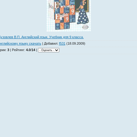
узовлев В.П. Английский язык. Учебник для 9 класса.
нглийскому языку скачать
|
Добавил
:
f531
(18.09.2009)
рии
:
3
|
Рейтинг
:
4.0
/
14
|