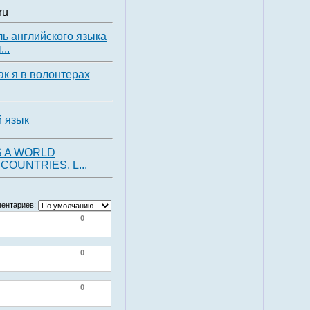
ru
ь английского языка
..
как я в волонтерах
 язык
S A WORLD
OUNTRIES. L...
ентариев:
0
0
0