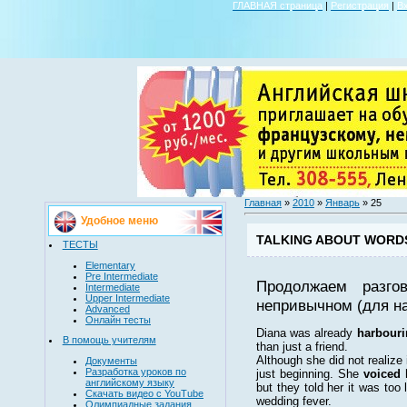
ГЛАВНАЯ страница
|
Регистрация
|
В
Главная
»
2010
»
Январь
»
25
Удобное меню
TALKING ABOUT WORD
ТЕСТЫ
Elementary
Pre Intermediate
Продолжаем разг
Intermediate
Upper Intermediate
непривычном (для на
Advanced
Онлайн тесты
Diana was already
harbouri
В помощь учителям
than just a friend.
Although she did not realize 
Документы
Разработка уроков по
just beginning. She
voiced
h
английскому языку
but they told her it was too
Скачать видео с YouTube
wedding fever.
Олимпиадные задания