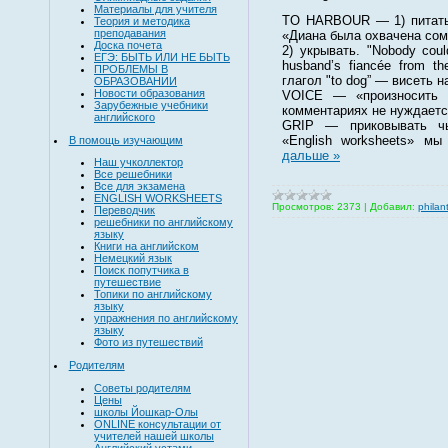
Материалы для учителя
TO HARBOUR — 1) питать 
Теория и методика
преподавания
«Диана была охвачена со
Доска почета
2) укрывать. "Nobody coul
ЕГЭ: БЫТЬ ИЛИ НЕ БЫТЬ
husband’s fiancée from th
ПРОБЛЕМЫ В
глагол "to dog” — висеть 
ОБРАЗОВАНИИ
Новости образования
VOICE — «произносить 
Зарубежные учебники
комментариях не нуждаетс
английского
GRIP — приковывать чь
«English worksheets» м
В помощь изучающим
дальше »
Наш учколлектор
Все решебники
Все для экзамена
ENGLISH WORKSHEETS
Просмотров:
2373
|
Добавил:
philan
Переводчик
решебники по английскому
языку
Книги на английском
Немецкий язык
Поиск попутчика в
путешествие
Топики по английскому
языку
упражнения по английскому
языку
Фото из путешествий
Родителям
Советы родителям
Цены
школы Йошкар-Олы
ONLINE консультации от
учителей нашей школы
Английский устами