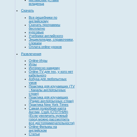
младенца
Скачать
Все решебники по
английскому
Скачать программы
бесплатно
курсовые
Учебники английского
Энциклопедии, справочники,
словари
Оплата online-уроков
Развлечения
Online-Игры
Игры
Интересно каждому
Online TV для тех, у кого нет
кабельного
Азбука для любопытных
умов
Практика для изучающих (TV
- Каналы англоязычных
стран)
Практика для изучающих
(Радио англоязычных стран)
Практика New York Times
Самая подробная карта
Англии, США (СПУТНИК)
(Если увеличить нужный
город можно рассмотреть
все достопримечательности)
Online-Фильмы на
английском
Статьи