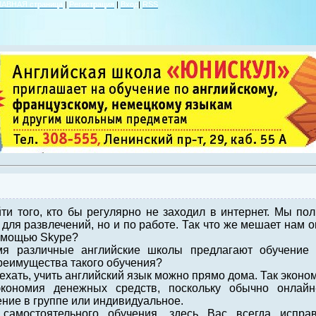
ЛАВНАЯ страница
|
Регистрация
|
Вход
|
RSS
ти того, кто бы регулярно не заходил в интернет. Мы по
 для развлечений, но и по работе. Так что же мешает нам 
омощью Skype?
я различные английские школы предлагают обучение 
преимущества такого обучения?
 ехать, учить английский язык можно прямо дома. Так эконо
экономия денежных средств, поскольку обычно онлайн
ние в группе или индивидуальное.
самостоятельного обучения, здесь Вас всегда исправ