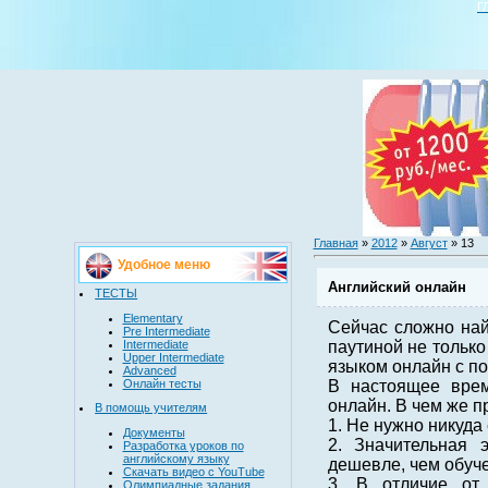
Г
Главная
»
2012
»
Август
»
13
Удобное меню
Английский онлайн
ТЕСТЫ
Elementary
Сейчас сложно най
Pre Intermediate
Intermediate
паутиной не только
Upper Intermediate
языком онлайн с п
Advanced
Онлайн тесты
В настоящее врем
онлайн. В чем же 
В помощь учителям
1. Не нужно никуда
Документы
2. Значительная 
Разработка уроков по
английскому языку
дешевле, чем обуче
Скачать видео с YouTube
3. В отличие от 
Олимпиадные задания