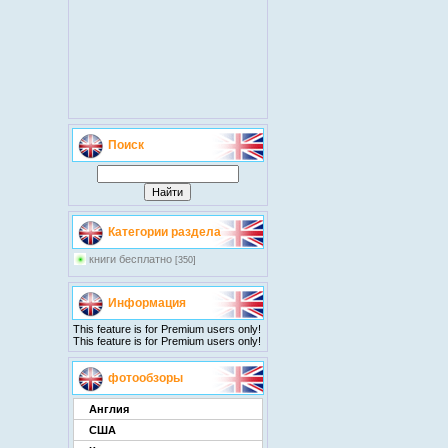
Поиск
Категории раздела
книги бесплатно
[350]
Информация
This feature is for Premium users only!
This feature is for Premium users only!
фотообзоры
Англия
США