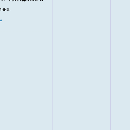
ение.
»