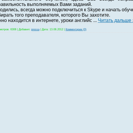
равильность выполняемых Вами заданий.
ходились, всегда можно подключиться к Skype и начать обуч
ирать того преподавателя, которого Вы захотите.
янно находится в интернете, уроки английс
...
Читать дальше 
мотров:
6308
|
Добавил:
pressa
|
Дата:
13.08.2012
|
Комментарии (0)