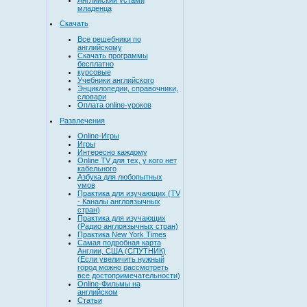
младенца
Скачать
Все решебники по
английскому
Скачать программы
бесплатно
курсовые
Учебники английского
Энциклопедии, справочники,
словари
Оплата online-уроков
Развлечения
Online-Игры
Игры
Интересно каждому
Online TV для тех, у кого нет
кабельного
Азбука для любопытных
умов
Практика для изучающих (TV
- Каналы англоязычных
стран)
Практика для изучающих
(Радио англоязычных стран)
Практика New York Times
Самая подробная карта
Англии, США (СПУТНИК)
(Если увеличить нужный
город можно рассмотреть
все достопримечательности)
Online-Фильмы на
английском
Статьи