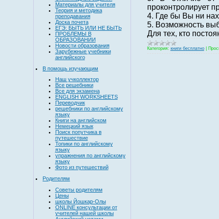
Материалы для учителя
проконтролирует п
Теория и методика
4. Где бы Вы ни на
преподавания
Доска почета
5. Возможность выб
ЕГЭ: БЫТЬ ИЛИ НЕ БЫТЬ
Для тех, кто посто
ПРОБЛЕМЫ В
ОБРАЗОВАНИИ
Новости образования
Категория:
книги бесплатно
|
Прос
Зарубежные учебники
английского
В помощь изучающим
Наш учколлектор
Все решебники
Все для экзамена
ENGLISH WORKSHEETS
Переводчик
решебники по английскому
языку
Книги на английском
Немецкий язык
Поиск попутчика в
путешествие
Топики по английскому
языку
упражнения по английскому
языку
Фото из путешествий
Родителям
Советы родителям
Цены
школы Йошкар-Олы
ONLINE консультации от
учителей нашей школы
Английский устами