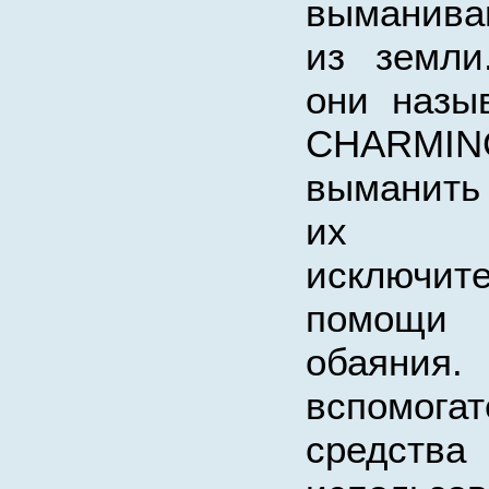
выманива
из земли
они назы
CHARMIN
выманить
их ра
исключ
помощ
обаяния
вспомогат
средства