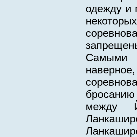
одежду и 
некоторы
соревнов
запрещен
Самыми
наверно
соревн
бросан
между 
Ланкашир
Ланкашир