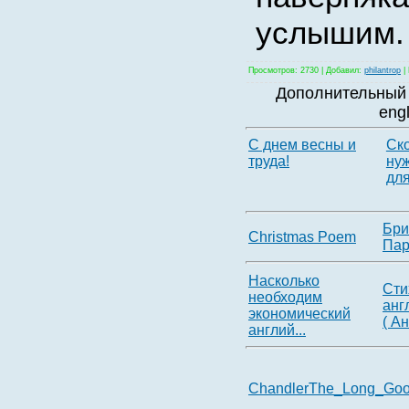
услышим.
Просмотров
: 2730 |
Добавил
:
philantrop
|
Дополнительный 
eng
С днем весны и
Ско
труда!
ну
для
Бри
Christmas Poem
Пар
Насколько
Cти
необходим
анг
экономический
( А
англий...
ChandlerThe_Long_Go