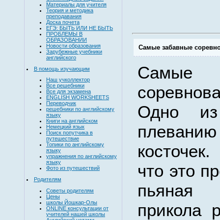
Материалы для учителя
Теория и методика
преподавания
Доска почета
ЕГЭ: БЫТЬ ИЛИ НЕ БЫТЬ
ПРОБЛЕМЫ В
ОБРАЗОВАНИИ
Новости образования
Самые забавные соревн
Зарубежные учебники
английского
Самые
В помощь изучающим
Наш учколлектор
соревнов
Все решебники
Все для экзамена
ENGLISH WORKSHEETS
Переводчик
Одно и
решебники по английскому
языку
Книги на английском
плеван
Немецкий язык
Поиск попутчика в
путешествие
косточек.
Топики по английскому
языку
упражнения по английскому
языку
что это п
Фото из путешествий
Родителям
пьяная
Советы родителям
Цены
школы Йошкар-Олы
прикола 
ONLINE консультации от
учителей нашей школы
Английский устами