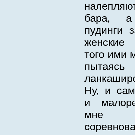
налепляю
бара, а
пудинги 
женские 
того ими м
пытая
ланкаширс
Ну, и са
и малоре
мне 
соревн