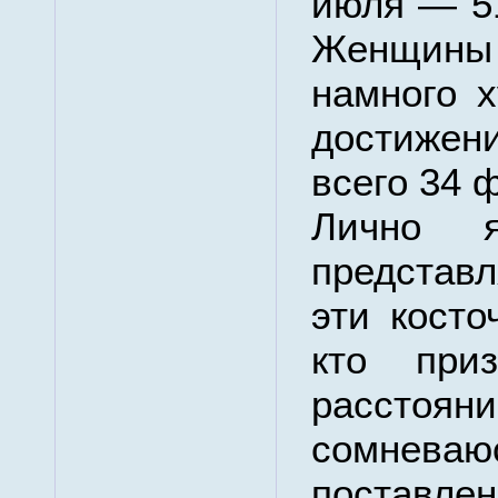
июля — 5
Женщин
намного 
достижен
всего 34 
Лично 
представ
эти косто
кто приз
рассто
сомнева
поставлен