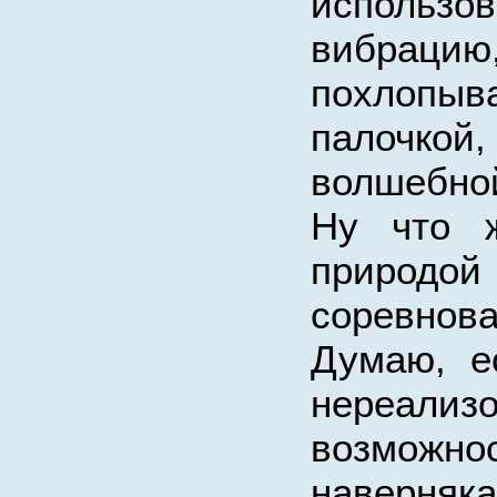
использо
вибрац
похлопыв
палочкой
волшебно
Ну что ж
природ
соревнов
Думаю, е
нереализ
возмож
наверняк