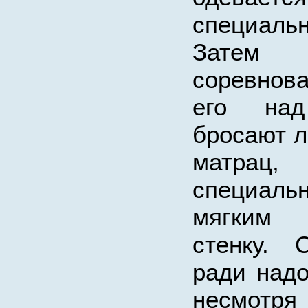
специал
Затем 
соревнов
его на
бросают л
матрац
специа
мягким
стенку. 
ради надо
несмотря