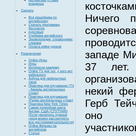
косточкам
младенца
Скачать
Ничего п
Все решебники по
английскому
Скачать программы
соревнов
бесплатно
курсовые
Учебники английского
проводи
Энциклопедии, справочники,
словари
Оплата online-уроков
западе Ми
Развлечения
Online-Игры
37 лет.
Игры
Интересно каждому
Online TV для тех, у кого нет
организо
кабельного
Азбука для любопытных
умов
Практика для изучающих (TV
некий фе
- Каналы англоязычных
стран)
Практика для изучающих
Герб Тей
(Радио англоязычных стран)
Практика New York Times
Самая подробная карта
оно п
Англии, США (СПУТНИК)
(Если увеличить нужный
город можно рассмотреть
все достопримечательности)
участни
Online-Фильмы на
английском
Статьи