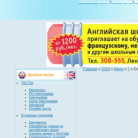
ГЛАВНАЯ страница
|
Регистрация
|
В
Главная
»
2010
»
Июль
»
7
» С
Удобное меню
ТЕСТЫ
Elementary
Pre Intermediate
Intermediate
Upper Intermediate
Advanced
Онлайн тесты
В помощь учителям
Документы
Разработка уроков по
английскому языку
Скачать видео с YouTube
Олимпиадные задания