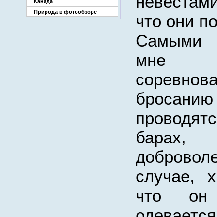
невестам
Канада
Природа в фотообзоре
что они по
Самыми 
мне 
соревн
бросанию
проводя
барах, 
добровол
случае, х
что он 
одев