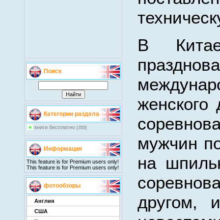
техническ
В Кита
празднов
Поиск
междунар
женского 
Категории раздела
соревно
книги бесплатно
[350]
мужчин по
Информация
на шпиль
This feature is for Premium users only!
This feature is for Premium users only!
соревнов
фотообзоры
другом, 
Англия
США