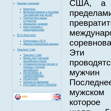
США, а 
Нашим ученикам
Конкурсы
предел
Видеоматериалы к пособию
"Английский для детей"
Творчество наших
превр
студентов
Домашние задания
Консультация с
междунар
преподавателем
ЕГЭ-2010-2011
соревнова
Подготовка к ЕГЭ
Демонстрационный вариант
Эти со
Teachers' Cafe
Teachers' Cafe
Видео для учителей
проводятс
английского языка
«Грамматические песни» в
помощь учителю
мужчин
английского
ПРОБЛЕМЫ В
ОБРАЗОВАНИИ
Последне
РЕЦЕНЗИИ
Цитаты из фильмов
РУССКИЕ ПОД СТЕКЛОМ
мужском 
Info
которое 