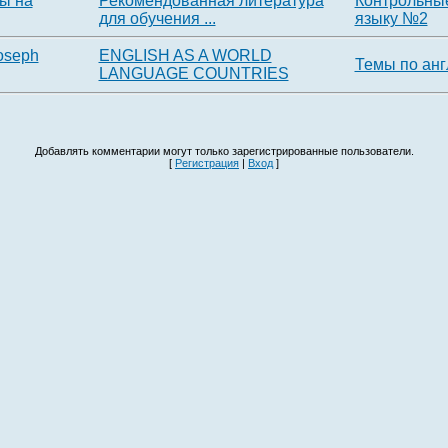
ы на
Рекомендованная литература
Контрольные
для обучения ...
языку №2
oseph
ENGLISH AS A WORLD
Темы по анг
LANGUAGE COUNTRIES
Добавлять комментарии могут только зарегистрированные пользователи.
[
Регистрация
|
Вход
]