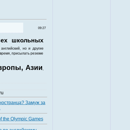
09:27
сех школьных
английский, но и другие
 время, присылать резюме
вропы, Азии
,
ru
ностранца? Замуж за
а
of the Olympic Games