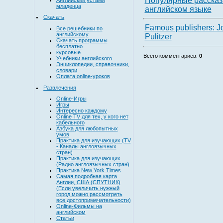
Популярные рассказ
младенца
английском языке
Скачать
Famous publishers: J
Все решебники по
английскому
Pulitzer
Скачать программы
бесплатно
курсовые
Всего комментариев
:
0
Учебники английского
Энциклопедии, справочники,
словари
Оплата online-уроков
Развлечения
Online-Игры
Игры
Интересно каждому
Online TV для тех, у кого нет
кабельного
Азбука для любопытных
умов
Практика для изучающих (TV
- Каналы англоязычных
стран)
Практика для изучающих
(Радио англоязычных стран)
Практика New York Times
Самая подробная карта
Англии, США (СПУТНИК)
(Если увеличить нужный
город можно рассмотреть
все достопримечательности)
Online-Фильмы на
английском
Статьи