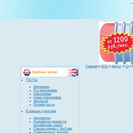
Г
Главная
»
2011
»
Август
»
12
» 
Удобное меню
ТЕСТЫ
Elementary
Pre Intermediate
Intermediate
Upper Intermediate
Advanced
Онлайн тесты
В помощь учителям
Документы
Разработка уроков по
английскому языку
Скачать видео с YouTube
Олимпиадные задания