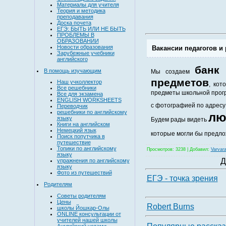
Материалы для учителя
Теория и методика
преподавания
Доска почета
ЕГЭ: БЫТЬ ИЛИ НЕ БЫТЬ
ПРОБЛЕМЫ В
ОБРАЗОВАНИИ
Новости образования
Вакансии педагогов и
Зарубежные учебники
английского
банк
В помощь изучающим
Мы создаем
предметов
Наш учколлектор
, кот
Все решебники
предметы школьной прогр
Все для экзамена
ENGLISH WORKSHEETS
с фотографией по адрес
Переводчик
решебники по английскому
лю
языку
Будем рады видеть
Книги на английском
Немецкий язык
которые могли бы предло
Поиск попутчика в
путешествие
Топики по английскому
Просмотров
: 3238 |
Добавил
:
Varvar
языку
Д
упражнения по английскому
языку
Фото из путешествий
ЕГЭ - точка зрения
Родителям
Советы родителям
Цены
Robert Burns
школы Йошкар-Олы
ONLINE консультации от
учителей нашей школы
Английский устами