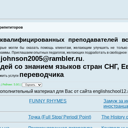
 репетиторов
 квалифицированных преподавателей в
орые могли бы оказать помощь клиентам, желающим улучшить не только 
аммы. Приглашаем опытных педагогов, желающих подработать в свободное
johnson2005@rambler.ru
.
у
дей со знанием языков стран СНГ, Е
переводчика
жить услуги
.
a
|
Рейтинг
: 5.0/1 |
ополнительный материал для Вас от сайта englishschool12.
FUNNY RHYMES
Замуж за и
иностранц
Точка (Full Stop/ Period/ Point)
The History 