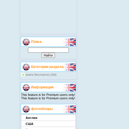
Поиск
Категории раздела
книги бесплатно
[350]
Информация
This feature is for Premium users only!
This feature is for Premium users only!
фотообзоры
Англия
США