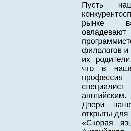
Пусть на
конкурентос
рынке ва
овладева
программис
филологов и 
их родители
что в наш
профессия
специали
английским.
Двери наш
открыты для 
«Скорая яз