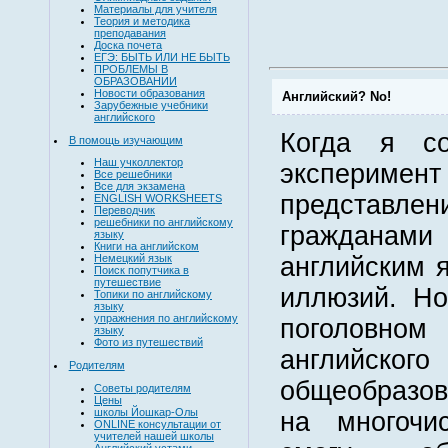
Материалы для учителя
Теория и методика
преподавания
Доска почета
ЕГЭ: БЫТЬ ИЛИ НЕ БЫТЬ
ПРОБЛЕМЫ В
ОБРАЗОВАНИИ
Новости образования
Английский? No!
Зарубежные учебники
английского
Когда я со
В помощь изучающим
Наш учколлектор
эксперимент
Все решебники
Все для экзамена
представл
ENGLISH WORKSHEETS
Переводчик
решебники по английскому
граждана
языку
Книги на английском
английским я
Немецкий язык
Поиск попутчика в
путешествие
иллюзий. Но
Топики по английскому
языку
упражнения по английскому
поголов
языку
Фото из путешествий
английско
Родителям
общеобразов
Советы родителям
Цены
школы Йошкар-Олы
на многочи
ONLINE консультации от
учителей нашей школы
Английский устами