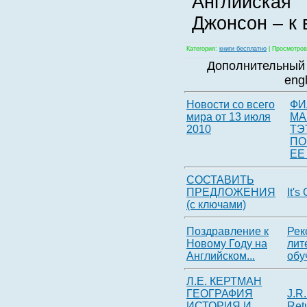
Английск
Джонсон – к 
Категория
:
книги бесплатно
|
Просмотров
Дополнительный 
eng
Новости со всего
ФИ
мира от 13 июля
МА
2010
ТЭ
ПО
ЕЕ 
СОСТАВИТЬ
ПРЕДЛОЖЕНИЯ
It's
(с ключами)
Поздравление к
Рек
Новому Году на
лит
Английском...
обуч
Л.Е. КЕРТМАН
ГЕОГРАФИЯ
J.R.
ИСТОРИЯ И
Ret