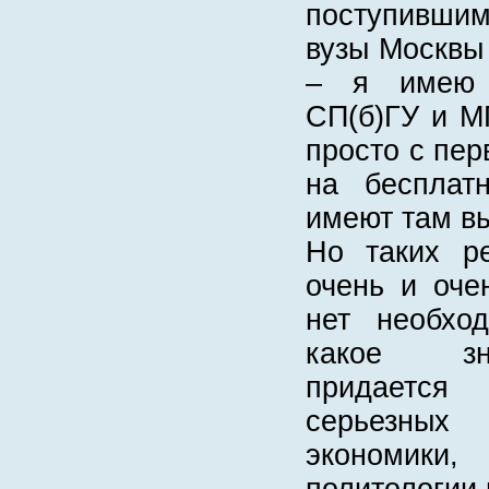
поступивши
вузы Москвы 
– я имею
СП(б)ГУ и М
просто с пер
на бесплат
имеют там вы
Но таких ре
очень и оче
нет необход
какое зн
придается
серьезны
экономики
политологии 