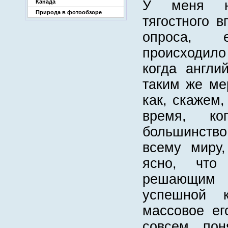
У меня н
Канада
Природа в фотообзоре
тягостного в
опроса,
происходило
когда англи
таким же ме
как, скажем,
время, ко
большинство
всему миру,
ясно, что 
решающим
успешной к
массовое ег
совсем пон