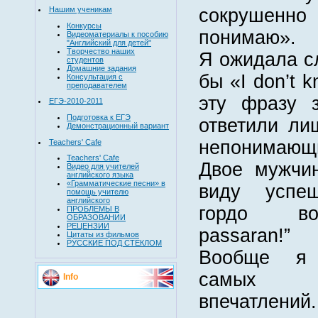
сокрушенно
Нашим ученикам
Конкурсы
понимаю».
Видеоматериалы к пособию
"Английский для детей"
Творчество наших
Я ожидала сл
студентов
Домашние задания
бы «I don’t 
Консультация с
преподавателем
эту фразу 
ЕГЭ-2010-2011
Подготовка к ЕГЭ
ответили ли
Демонстрационный вариант
непонимающ
Teachers' Cafe
Teachers' Cafe
Двое мужчин
Видео для учителей
английского языка
«Грамматические песни» в
виду успеш
помощь учителю
английского
гордо во
ПРОБЛЕМЫ В
ОБРАЗОВАНИИ
РЕЦЕНЗИИ
passaran!”
Цитаты из фильмов
РУССКИЕ ПОД СТЕКЛОМ
Вообще я 
самых р
Info
впечатлений