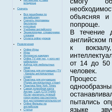
смогу об
младенца
необходи
Скачать
Все решебники по
объясняя и
английскому
Скачать программы
попроще.
бесплатно
курсовые
Учебники английского
В течение 
Энциклопедии, справочники,
словари
английском п
Оплата online-уроков
Развлечения
к вокзал
Online-Игры
Игры
интеллектуа
Интересно каждому
Online TV для тех, у кого нет
от 14 до 50
кабельного
Азбука для любопытных
умов
человек.
Практика для изучающих (TV
- Каналы англоязычных
Процесс 
стран)
Практика для изучающих
(Радио англоязычных стран)
однообр
Практика New York Times
Самая подробная карта
Англии, США (СПУТНИК)
останавли
(Если увеличить нужный
город можно рассмотреть
пытались оп
все достопримечательности)
Online-Фильмы на
английском
языке зв
Статьи