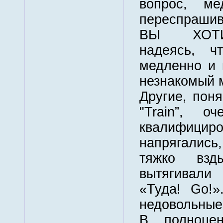
вопрос, ме
переспрашив
ВЫ ХОТИТ
надеясь, ч
медленно и 
незнакомый 
Другие, поня
"Train”, о
квалифици
напрягались,
тяжко взд
вытягивали
«Туда! Go!»
недовольные
В полноце