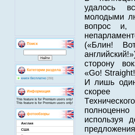
удалось в
молодыми л
вопрос и, 
непарламен
(«Блин! Во
Поиск
английский!»
сторону вок
Категории раздела
«Go! Straight
книги бесплатно
[350]
И лишь один
скорее в
Информация
Технического
This feature is for Premium users only!
This feature is for Premium users only!
полноценн
фотообзоры
используя д
Англия
предложения
США