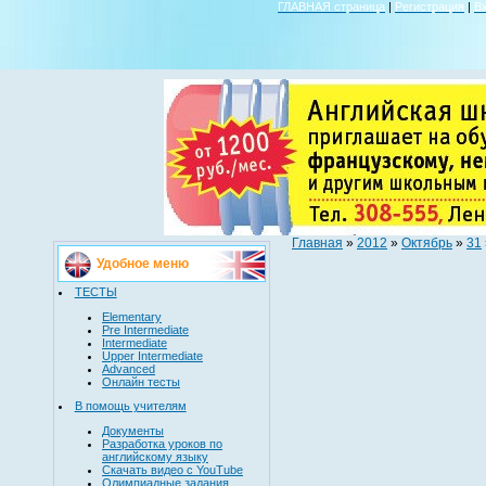
ГЛАВНАЯ страница
|
Регистрация
|
В
Главная
»
2012
»
Октябрь
»
31
Удобное меню
ТЕСТЫ
Elementary
Pre Intermediate
Intermediate
Upper Intermediate
Advanced
Онлайн тесты
В помощь учителям
Документы
Разработка уроков по
английскому языку
Скачать видео с YouTube
Олимпиадные задания