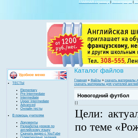
ГЛАВНАЯ страница
|
Регистрация
|
В
Каталог файлов
Удобное меню
Главная
»
Файлы
»
скачать материалы д
ТЕСТЫ
скачать материалы для учителей англий
Elementary
Pre Intermediate
Новогодний футбол
Intermediate
Upper Intermediate
[ ]
Advanced
Онлайн тесты
Цели: актуа
В помощь учителям
Документы
по теме «Рож
Разработка уроков по
английскому языку
Скачать видео с YouTube
Олимпиадные задания