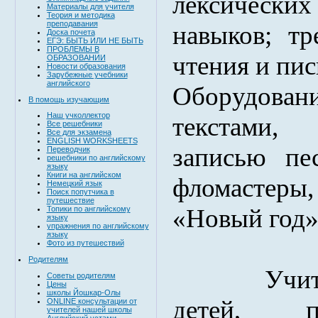
лексически
Материалы для учителя
Теория и методика
преподавания
навыков; тр
Доска почета
ЕГЭ: БЫТЬ ИЛИ НЕ БЫТЬ
ПРОБЛЕМЫ В
чтения и пис
ОБРАЗОВАНИИ
Новости образования
Зарубежные учебники
английского
Оборудован
В помощь изучающим
Наш учколлектор
текстами,
Все решебники
Все для экзамена
ENGLISH WORKSHEETS
записью пе
Переводчик
решебники по английскому
языку
Книги на английском
фломастеры,
Немецкий язык
Поиск попутчика в
путешествие
«Новый год»
Топики по английскому
языку
упражнения по английскому
языку
Фото из путешествий
Родителям
Учит
Советы родителям
Цены
школы Йошкар-Олы
детей, п
ONLINE консультации от
учителей нашей школы
Английский устами