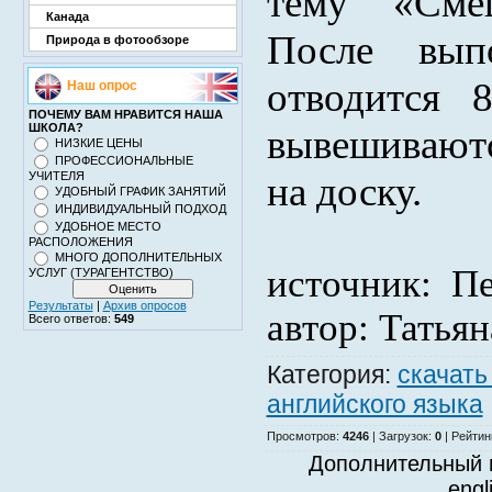
тему «Сме
Канада
После вып
Природа в фотообзоре
отводится 
Наш опрос
ПОЧЕМУ ВАМ НРАВИТСЯ НАША
ШКОЛА?
вывешиваютс
НИЗКИЕ ЦЕНЫ
ПРОФЕССИОНАЛЬНЫЕ
УЧИТЕЛЯ
на доску.
УДОБНЫЙ ГРАФИК ЗАНЯТИЙ
ИНДИВИДУАЛЬНЫЙ ПОДХОД
УДОБНОЕ МЕСТО
РАСПОЛОЖЕНИЯ
МНОГО ДОПОЛНИТЕЛЬНЫХ
источник: П
УСЛУГ (ТУРАГЕНТСТВО)
Результаты
|
Архив опросов
автор: Татья
Всего ответов:
549
Категория
:
скачать
английского языка
Просмотров
:
4246
|
Загрузок
:
0
|
Рейтин
Дополнительный 
engl