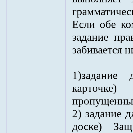
грамматич
Если обе к
задание пра
забивается н
1)задание 
карточк
пропущенные
2) задание д
доске) За