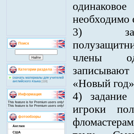
одинаковое
необходимо е
3) за
полузащитни
Поиск
члены о
записываю
Категории раздела
скачать материалы для учителей
«Новый год»
английского языка
[118]
4) задание
Информация
This feature is for Premium users only!
игроки по
This feature is for Premium users only!
фотообзоры
фломастерам
Англия
США