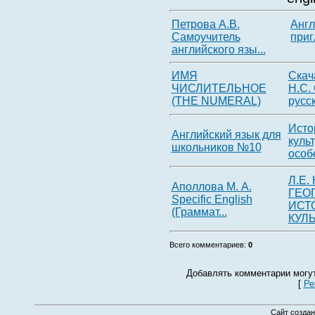
Петрова А.В.
Англ
Самоучитель
приг
английского язы...
ИMЯ
Скач
ЧИСЛИТЕЛЬНОЕ
Н.С.
(THE NUMЕRAL)
русск
Исто
Английский язык для
куль
школьников №10
особ
Л.Е.
Аполлова М. А.
ГЕО
Specific English
ИСТ
(Граммат...
КУЛЬ
Всего комментариев
:
0
Добавлять комментарии могут
[
Ре
Сайт создан