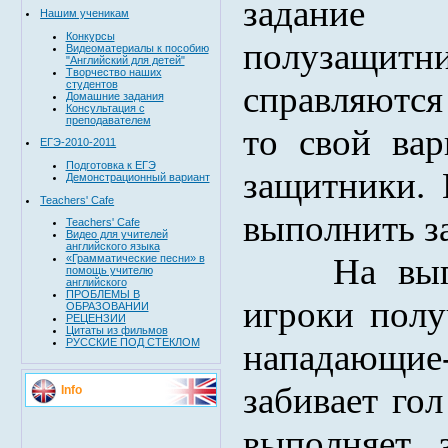
задание
Нашим ученикам
Конкурсы
полузащит
Видеоматериалы к пособию
"Английский для детей"
Творчество наших
студентов
справляютс
Домашние задания
Консультация с
преподавателем
то свой вар
ЕГЭ-2010-2011
Подготовка к ЕГЭ
защитники.
Демонстрационный вариант
Teachers' Cafe
выполнить за
Teachers' Cafe
Видео для учителей
английского языка
На вы
«Грамматические песни» в
помощь учителю
английского
ПРОБЛЕМЫ В
игроки полу
ОБРАЗОВАНИИ
РЕЦЕНЗИИ
Цитаты из фильмов
РУССКИЕ ПОД СТЕКЛОМ
нападающие
забивает гол
Info
выполняет 