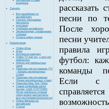
младенца
рассказать 
Скачать
Все решебники по
песни по т
английскому
Скачать программы
бесплатно
После хоро
курсовые
Учебники английского
Энциклопедии, справочники,
словари
песни учител
Оплата online-уроков
Развлечения
правила иг
Online-Игры
Игры
Интересно каждому
футбол: ка
Online TV для тех, у кого нет
кабельного
Азбука для любопытных
умов
команды по
Практика для изучающих (TV
- Каналы англоязычных
стран)
Если с 
Практика для изучающих
(Радио англоязычных стран)
Практика New York Times
Самая подробная карта
справляет
Англии, США (СПУТНИК)
(Если увеличить нужный
город можно рассмотреть
все достопримечательности)
возможно
Online-Фильмы на
английском
Статьи