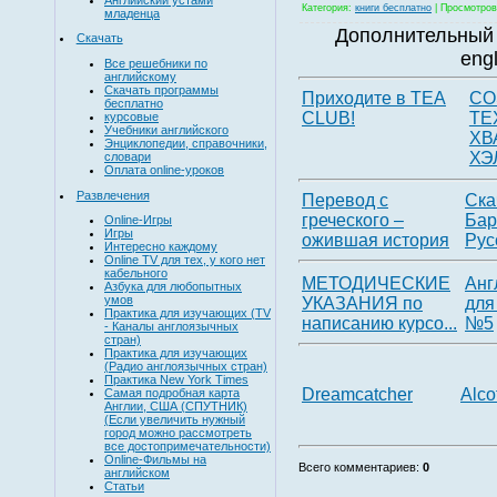
Категория
:
книги бесплатно
|
Просмотров
младенца
Дополнительный 
Скачать
eng
Все решебники по
английскому
Скачать программы
Приходите в TEA
CO
бесплатно
CLUB!
ТЕ
курсовые
Учебники английского
ХВ
Энциклопедии, справочники,
ХЭ
словари
Оплата online-уроков
Развлечения
Перевод с
Ска
греческого –
Бар
Online-Игры
Игры
ожившая история
Русс
Интересно каждому
Online TV для тех, у кого нет
кабельного
МЕТОДИЧЕСКИЕ
Анг
Азбука для любопытных
умов
УКАЗАНИЯ по
для
Практика для изучающих (TV
написанию курсо...
№5
- Каналы англоязычных
стран)
Практика для изучающих
(Радио англоязычных стран)
Практика New York Times
Dreamcatcher
Alco
Самая подробная карта
Англии, США (СПУТНИК)
(Если увеличить нужный
город можно рассмотреть
все достопримечательности)
Online-Фильмы на
Всего комментариев
:
0
английском
Статьи