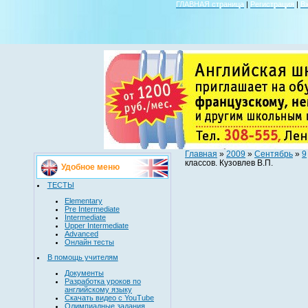
ГЛАВНАЯ страница
|
Регистрация
|
В
Главная
»
2009
»
Сентябрь
»
9
классов. Кузовлев В.П.
Удобное меню
ТЕСТЫ
Elementary
Pre Intermediate
Intermediate
Upper Intermediate
Advanced
Онлайн тесты
В помощь учителям
Документы
Разработка уроков по
английскому языку
Скачать видео с YouTube
Олимпиадные задания