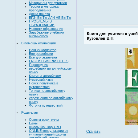
Материалы для учителя
Теория и методика
преподавания
Доска почета
ЕГЭ: БЫТЬ ИЛИ НЕ БЫТЬ
ПРОБЛЕМЫ В
ОБРАЗОВАНИИ
Новости образования
Зарубежные учебники
Книга для учителя к учеб
английского
Кузовлев В.П.
В помощь изучающим
Наш учколлектор
Все решебники
Все для экзамена
ENGLISH WORKSHEETS
Переводчик
решебники по английскому
языку
Книги на английском
Немецкий язык
Поиск попутчика в
путешествие
Топики по английскому
языку
упражнения по английскому
языку
Фото из путешествий
Родителям
Советы родителям
Цены
школы Йошкар-Олы
ONLINE консультации от
Скачать
учителей нашей школы
Английский устами