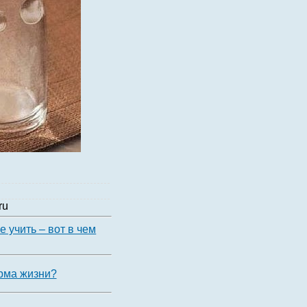
ru
е учить – вот в чем
орма жизни?