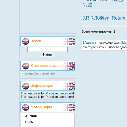
№22
J.R.R.Tolkien, Return 
Всего комментариев
:
1
Поиск
1
Varvara
[
Ма
(08.07.2010 11:28)
Со ступеньками - просто здоро
Категории раздела
книги бесплатно
[350]
Информация
This feature is for Premium users only!
This feature is for Premium users only!
фотообзоры
Англия
США