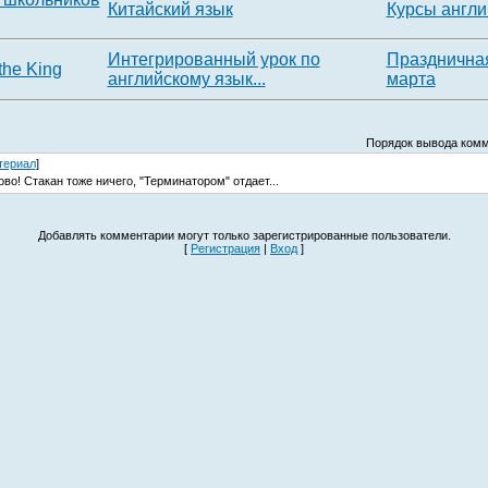
Китайский язык
Курсы англи
Интегрированный урок по
Праздничная
the King
английскому язык...
марта
Порядок вывода комм
териал
]
во! Стакан тоже ничего, "Терминатором" отдает...
Добавлять комментарии могут только зарегистрированные пользователи.
[
Регистрация
|
Вход
]