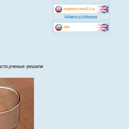
englishschool12.ru
Добавить в Избранное
Info
асто,ученые решили