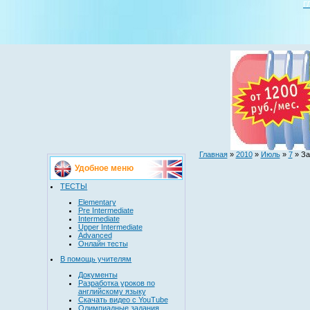
Г
Главная
»
2010
»
Июль
»
7
» За
Удобное меню
ТЕСТЫ
Elementary
Pre Intermediate
Intermediate
Upper Intermediate
Advanced
Онлайн тесты
В помощь учителям
Документы
Разработка уроков по
английскому языку
Скачать видео с YouTube
Олимпиадные задания