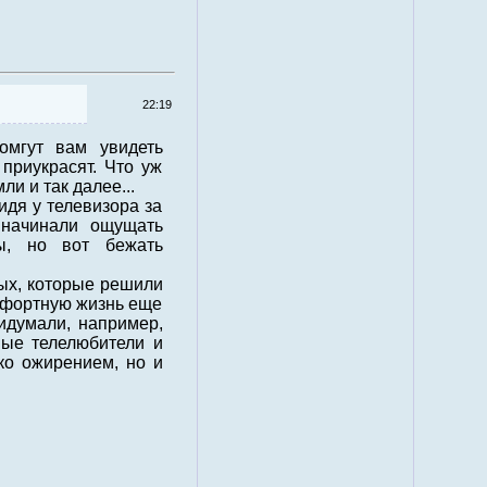
22:19
омгут вам увидеть
приукрасят. Что уж
и и так далее...
идя у телевизора за
 начинали ощущать
вы, но вот бежать
ых, которые решили
омфортную жизнь еще
ридумали, например,
ные телелюбители и
ько ожирением, но и