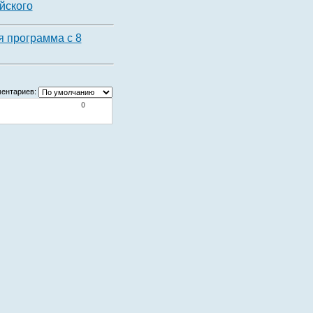
йского
 программа с 8
ентариев:
0