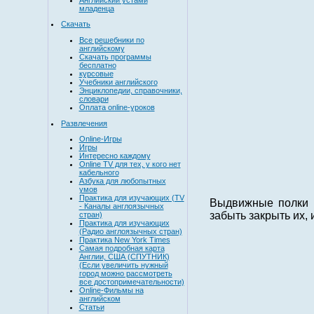
младенца
Скачать
Все решебники по
английскому
Скачать программы
бесплатно
курсовые
Учебники английского
Энциклопедии, справочники,
словари
Оплата online-уроков
Развлечения
Online-Игры
Игры
Интересно каждому
Online TV для тех, у кого нет
кабельного
Азбука для любопытных
умов
Практика для изучающих (TV
Выдвижные полки п
- Каналы англоязычных
забыть закрыть их, 
стран)
Практика для изучающих
(Радио англоязычных стран)
Практика New York Times
Самая подробная карта
Англии, США (СПУТНИК)
(Если увеличить нужный
город можно рассмотреть
все достопримечательности)
Online-Фильмы на
английском
Статьи