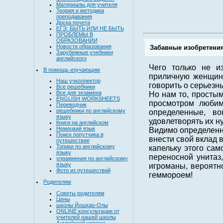
Материалы для учителя
Теория и методика
преподавания
Доска почета
ЕГЭ: БЫТЬ ИЛИ НЕ БЫТЬ
ПРОБЛЕМЫ В
ОБРАЗОВАНИИ
Новости образования
Забавные изобретени
Зарубежные учебники
английского
Чего только не и
В помощь изучающим
приличную женщину
Наш учколлектор
говорить о серьезны
Все решебники
Все для экзамена
Но нам то, простым
ENGLISH WORKSHEETS
просмотром любим
Переводчик
решебники по английскому
определенные, во
языку
удовлетворять их н
Книги на английском
Немецкий язык
Видимо определенн
Поиск попутчика в
внести свой вклад 
путешествие
Топики по английскому
капельку этого сам
языку
переносной унитаз
упражнения по английскому
языку
игроманы, вероятно
Фото из путешествий
геммороем!
Родителям
Советы родителям
Цены
школы Йошкар-Олы
ONLINE консультации от
учителей нашей школы
Английский устами