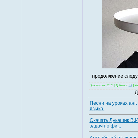
продолжение следует
Просмотров
: 2370 |
Добавил
:
Irit
|
Ре
Д
Песни на уроках анг
языка.
Скачать Лукашик В.И
задач по фи...
Английский язык дл