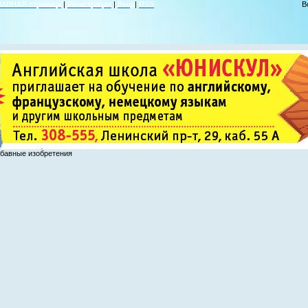
ЛАВНАЯ страница
|
Регистрация
|
Вход
|
RSS
В
бавные изобретения