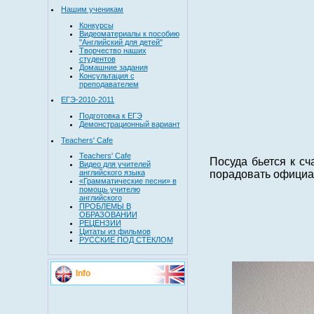
Нашим ученикам
Конкурсы
Видеоматериалы к пособию
"Английский для детей"
Творчество наших
студентов
Домашние задания
Консультация с
преподавателем
ЕГЭ-2010-2011
Подготовка к ЕГЭ
Демонстрационный вариант
Teachers' Cafe
Teachers' Cafe
Посуда бьется к с
Видео для учителей
порадовать офици
английского языка
«Грамматические песни» в
помощь учителю
английского
ПРОБЛЕМЫ В
ОБРАЗОВАНИИ
РЕЦЕНЗИИ
Цитаты из фильмов
РУССКИЕ ПОД СТЕКЛОМ
Info