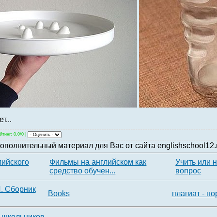
...
йтинг
: 0.0/0 |
ополнительный материал для Вас от сайта englishschool12.
лийского
Фильмы на английском как
Учить или н
средство обучен...
вопрос
. Сборник
Books
плагиат - н
я школьников