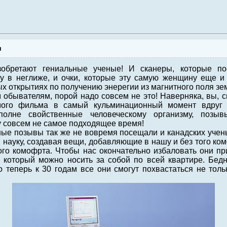
я
зобретают гениальные ученые! И сканеры, которые по
 в неглиже, и очки, которые эту самую женщину еще и 
х открытиях по получению энерегии из магнитного поля земл
 обывателям, порой надо совсем не это! Наверняка, вы, с
ого фильма в самый кульминационный момент вдруг
полне свойственные человеческому организму, позы
у совсем не самое подходящее время!
ые позывы так же не вовремя посещали и канадских учен
в науку, создавая вещи, добавляющие в нашу и без того к
ого комофрта. Чтобы нас окончательно избаловать они п
, который можно носить за собой по всей квартире. Бед
 теперь к 30 годам все они смогут похвастаться не тол