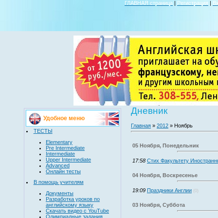
ГЛАВНАЯ страница
|
Регистрация
|
В
Дневник
Удобное меню
Главная
»
2012
»
Ноябрь
ТЕСТЫ
Elementary
05 Ноября, Понедельник
Pre Intermediate
Intermediate
Upper Intermediate
17:58
Стих Факультету Иностран
Advanced
Онлайн тесты
04 Ноября, Воскресенье
В помощь учителям
19:09
Праздники Англии
(0)
Документы
Разработка уроков по
английскому языку
03 Ноября, Суббота
Скачать видео с YouTube
Олимпиадные задания