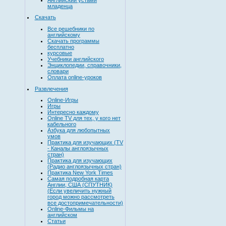
младенца
Скачать
Все решебники по
английскому
Скачать программы
бесплатно
курсовые
Учебники английского
Энциклопедии, справочники,
словари
Оплата online-уроков
Развлечения
Online-Игры
Игры
Интересно каждому
Online TV для тех, у кого нет
кабельного
Азбука для любопытных
умов
Практика для изучающих (TV
- Каналы англоязычных
стран)
Практика для изучающих
(Радио англоязычных стран)
Практика New York Times
Самая подробная карта
Англии, США (СПУТНИК)
(Если увеличить нужный
город можно рассмотреть
все достопримечательности)
Online-Фильмы на
английском
Статьи