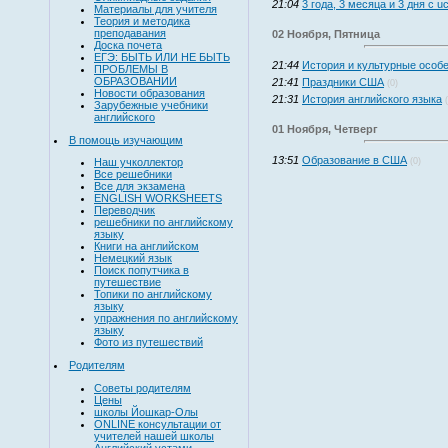
21:04
3 года, 3 месяца и 3 дня с u
Материалы для учителя
Теория и методика
преподавания
02 Ноября, Пятница
Доска почета
ЕГЭ: БЫТЬ ИЛИ НЕ БЫТЬ
21:44
История и культурные особ
ПРОБЛЕМЫ В
ОБРАЗОВАНИИ
21:41
Праздники США
(0)
Новости образования
21:31
История английского языка
Зарубежные учебники
английского
01 Ноября, Четверг
В помощь изучающим
13:51
Образование в США
(0)
Наш учколлектор
Все решебники
Все для экзамена
ENGLISH WORKSHEETS
Переводчик
решебники по английскому
языку
Книги на английском
Немецкий язык
Поиск попутчика в
путешествие
Топики по английскому
языку
упражнения по английскому
языку
Фото из путешествий
Родителям
Советы родителям
Цены
школы Йошкар-Олы
ONLINE консультации от
учителей нашей школы
Английский устами