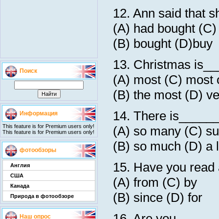
12. Ann said that 
(A) had bought (C) 
(B) bought (D)buy
13. Christmas is___
Поиск
(A) most (C) most o
(B) the most (D) v
14. There is_____
Информация
This feature is for Premium users only!
(A) so many (C) s
This feature is for Premium users only!
(B) so much (D) a l
фотообзоры
15. Have you read
Англия
США
(A) from (C) by
Канада
(B) since (D) for
Природа в фотообзоре
16. Are you______
Наш опрос