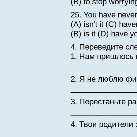
(B) to stop worryin
25. You have neve
(A) isn't it (C) have
(B) is it (D) have y
4. Переведите сл
1. Нам пришлось 
_______________
2. Я не люблю фи
_______________
3. Перестаньте ра
_______________
4. Твои родители
_______________