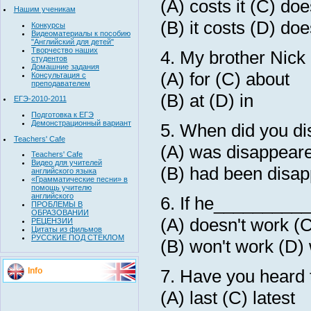
(A) costs it (C) doe
Нашим ученикам
(B) it costs (D) doe
Конкурсы
Видеоматериалы к пособию
"Английский для детей"
Творчество наших
4. My brother Nick
студентов
Домашние задания
(A) for (C) about
Консультация с
преподавателем
(B) at (D) in
ЕГЭ-2010-2011
Подготовка к ЕГЭ
Демонстрационный вариант
5. When did you di
Teachers' Cafe
(A) was disappear
Teachers' Cafe
Видео для учителей
(B) had been disap
английского языка
«Грамматические песни» в
помощь учителю
английского
6. If he__________ h
ПРОБЛЕМЫ В
ОБРАЗОВАНИИ
(A) doesn't work (
РЕЦЕНЗИИ
Цитаты из фильмов
РУССКИЕ ПОД СТЕКЛОМ
(B) won't work (D)
Info
7. Have you heard
(A) last (C) latest