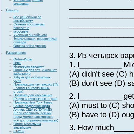
_______________
младенца
Скачать
_______________
Все решебники по
английскому
_______________
Скачать программы
бесплатно
_______________
курсовые
Учебники английского
Энциклопедии, справочники,
_______________
словари
Оплата online-уроков
Развлечения
3. Из четырех вар
Online-Игры
1. I__________ Mic
Игры
Интересно каждому
Online TV для тех, у кого нет
(A) didn't see (C) 
кабельного
Азбука для любопытных
(B) don't see (D) s
умов
Практика для изучающих (TV
- Каналы англоязычных
стран)
2. I__________ get
Практика для изучающих
(Радио англоязычных стран)
Практика New York Times
(A) must to (C) sho
Самая подробная карта
Англии, США (СПУТНИК)
(B) have to (D) oug
(Если увеличить нужный
город можно рассмотреть
все достопримечательности)
Online-Фильмы на
3. How much______
английском
Статьи