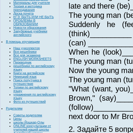
Материалы для учителя
late and there (be)
Теория и методика
преподавания
The young man (be
Доска почета
ЕГЭ: БЫТЬ ИЛИ НЕ БЫТЬ
ПРОБЛЕМЫ В
Suddenly he (fe
ОБРАЗОВАНИИ
Новости образования
(think)__________ 
Зарубежные учебники
английского
(can) ___________
В помощь изучающим
Наш учколлектор
When he (look)___
Все решебники
Все для экзамена
The young man (tur
ENGLISH WORKSHEETS
Переводчик
решебники по английскому
Now the young man 
языку
Книги на английском
Немецкий язык
The young man (tu
Поиск попутчика в
путешествие
"What (want, you)
Топики по английскому
языку
упражнения по английскому
Brown," (say)____
языку
Фото из путешествий
(follow)_________
Родителям
next door to Mr Bro
Советы родителям
Цены
школы Йошкар-Олы
ONLINE консультации от
2. Задайте 5 вопрос
учителей нашей школы
Английский устами