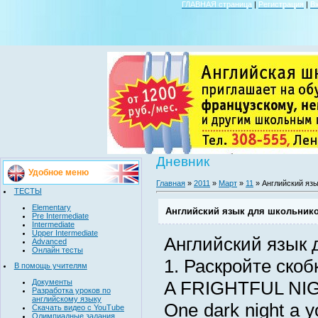
ГЛАВНАЯ страница
|
Регистрация
|
В
Дневник
Удобное меню
Главная
»
2011
»
Март
»
11
» Английский яз
ТЕСТЫ
Elementary
Английский язык для школьник
Pre Intermediate
Intermediate
Upper Intermediate
Английский язык
Advanced
Онлайн тесты
1. Раскройте скоб
В помощь учителям
Документы
A FRIGHTFUL NI
Разработка уроков по
английскому языку
One dark night a 
Скачать видео с YouTube
Олимпиадные задания