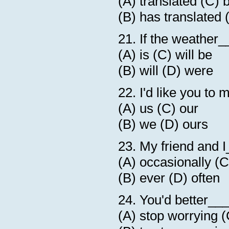
(A) translated (C) 
(B) has translated 
21. If the weather_
(A) is (C) will be
(B) will (D) were
22. I'd like you to
(A) us (C) our
(B) we (D) ours
23. My friend and 
(A) occasionally (C
(B) ever (D) often
24. You'd better__
(A) stop worrying (