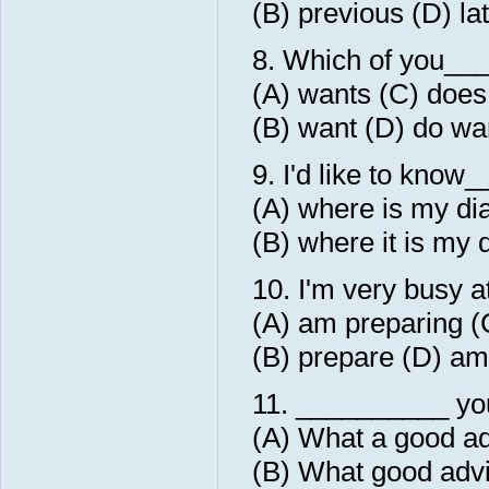
(B) previous (D) lat
8. Which of you__
(A) wants (C) does
(B) want (D) do wa
9. I'd like to know
(A) where is my di
(B) where it is my 
10. I'm very busy 
(A) am preparing (
(B) prepare (D) am
11. __________ yo
(A) What a good ad
(B) What good adv