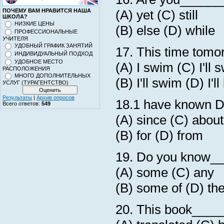
ПОЧЕМУ ВАМ НРАВИТСЯ НАША
(A) yet (C) still
ШКОЛА?
НИЗКИЕ ЦЕНЫ
(B) else (D) while
ПРОФЕССИОНАЛЬНЫЕ
УЧИТЕЛЯ
УДОБНЫЙ ГРАФИК ЗАНЯТИЙ
17. This time tomo
ИНДИВИДУАЛЬНЫЙ ПОДХОД
УДОБНОЕ МЕСТО
(A) I swim (C) I'll
РАСПОЛОЖЕНИЯ
МНОГО ДОПОЛНИТЕЛЬНЫХ
(B) I'll swim (D) I'
УСЛУГ (ТУРАГЕНТСТВО)
Результаты
|
Архив опросов
18.1 have known 
Всего ответов:
549
(A) since (C) about
(B) for (D) from
19. Do you know__
(A) some (C) any
(B) some of (D) th
20. This book____