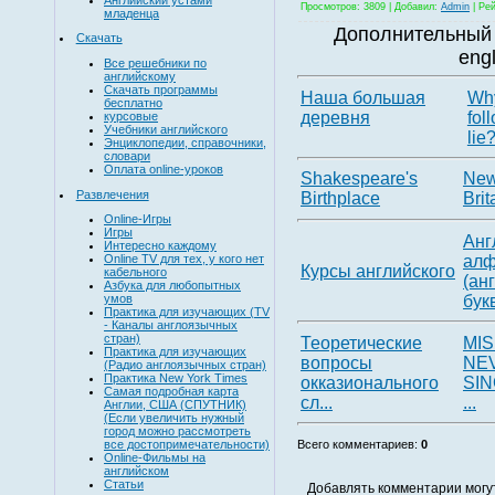
Просмотров
: 3809 |
Добавил
:
Admin
|
Рей
младенца
Дополнительный 
Скачать
eng
Все решебники по
английскому
Скачать программы
Наша большая
Why
бесплатно
деревня
fol
курсовые
Учебники английского
lie
Энциклопедии, справочники,
словари
Оплата online-уроков
Shakespeare's
New
Развлечения
Birthplace
Brit
Online-Игры
Игры
Анг
Интересно каждому
алф
Online TV для тех, у кого нет
Курсы английского
кабельного
(ан
Азбука для любопытных
бук
умов
Практика для изучающих (TV
- Каналы англоязычных
стран)
Теоретические
MI
Практика для изучающих
вопросы
NE
(Радио англоязычных стран)
Практика New York Times
окказионального
SIN
Самая подробная карта
сл...
...
Англии, США (СПУТНИК)
(Если увеличить нужный
город можно рассмотреть
все достопримечательности)
Всего комментариев
:
0
Online-Фильмы на
английском
Статьи
Добавлять комментарии могу