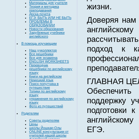
Материалы для учителя
жизни.
Теория и методика
преподавания
Доска почета
Доверяя нам 
ЕГЭ: БЫТЬ ИЛИ НЕ БЫТЬ
ПРОБЛЕМЫ В
ОБРАЗОВАНИИ
английскому
Новости образования
Зарубежные учебники
английского
рассчитывать
В помощь изучающим
подход к к
Наш учколлектор
Все решебники
професси
Все для экзамена
ENGLISH WORKSHEETS
преподавател
Переводчик
решебники по английскому
языку
Книги на английском
ГЛАВНАЯ ЦЕ
Немецкий язык
Поиск попутчика в
путешествие
Обеспечит
Топики по английскому
языку
поддержку у
упражнения по английскому
языку
Фото из путешествий
подготовки к
Родителям
английском
Советы родителям
Цены
ЕГЭ.
школы Йошкар-Олы
ONLINE консультации от
учителей нашей школы
Английский устами