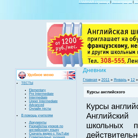
ГЛАВНАЯ страница
|
Регистрация
|
В
Дневник
Удобное меню
Главная
»
2011
»
Январь
»
12
»
ТЕСТЫ
Elementary
Курсы английского
Pre Intermediate
Intermediate
Upper Intermediate
Курсы англий
Advanced
Онлайн тесты
Английский
В помощь учителям
Документы
школьных п
Разработка уроков по
английскому языку
действительн
Скачать видео с YouTube
Олимпиадные задания