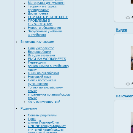
Материалы для учителя
Теория и методика
преподавания
Доска почета
ЕГЭ: БЫТЬ ИЛИ НЕ БЫТЬ
ПРОБЛЕМЫ В
ОБРАЗОВАНИИ
Новости образования
Видео
Зарубежные учебники
английского
В помощь изучающим
Наш учколлектор
Все решебники
Все для экзамена
Смотр
ENGLISH WORKSHEETS
Переводчик
решебники по английскому
языку
Книги на английском
Немецкий язык
Поиск попутчика в
путешествие
Топики по английскому
языку
упражнения по английскому
Halloween
языку
Фото из путешествий
Родителям
Советы родителям
Цены
Hall
школы Йошкар-Олы
посмотр
ONLINE консультации от
ребят и
учителей нашей школы
Английский устами