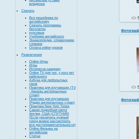
младенца
Скачать
Все решебники по
английскому
Скачать программы
бесплатно
Фотограф
курсовые
Учебники английского
Энциклопедии, справочники,
словари
Оплата online-уроков
Развлечения
Online-Игры
Игры
Интересно каждому
Online TV для тех, у кого нет
кабельного
Азбука для любопытных
умов
Практика для изучающих (TV
- Каналы англоязычных
стран)
Практика для изучающих
Фотограф
(Радио англоязычных стран)
Практика New York Times
Самая подробная карта
Англии, США (СПУТНИК)
(Если увеличить нужный
город можно рассмотреть
все достопримечательности)
Online-Фильмы на
английском
Статьи