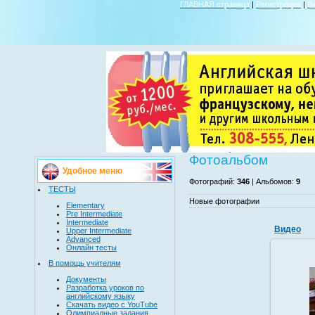
ГЛАВНАЯ страница
|
Регистрация
|
В
Фотоальбом
Удобное меню
Фотографий:
346
| Альбомов:
9
ТЕСТЫ
Новые фотографии
Elementary
Pre Intermediate
Intermediate
Видео
Upper Intermediate
Advanced
Онлайн тесты
В помощь учителям
Документы
Виде
Разработка уроков по
зах
английскому языку
позитивн
Скачать видео с YouTube
из
Олимпиадные задания