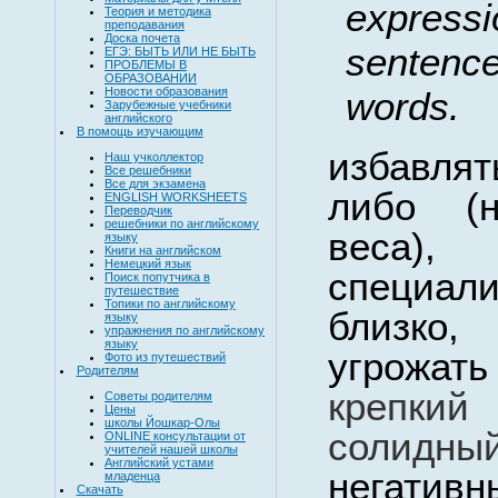
expressi
Теория и методика
преподавания
Доска почета
sentenc
ЕГЭ: БЫТЬ ИЛИ НЕ БЫТЬ
ПРОБЛЕМЫ В
ОБРАЗОВАНИИ
Новости образования
words
.
Зарубежные учебники
английского
В помощь изучающим
избавля
Наш учколлектор
Все решебники
Все для экзамена
либо (н
ENGLISH WORKSHEETS
Переводчик
решебники по английскому
веса),
в
языку
Книги на английском
Немецкий язык
специал
Поиск попутчика в
путешествие
Топики по английскому
близко,
п
языку
упражнения по английскому
языку
угрожа
Фото из путешествий
Родителям
крепкий
Советы родителям
Цены
школы Йошкар-Олы
солидны
ONLINE консультации от
учителей нашей школы
Английский устами
негативн
младенца
Скачать