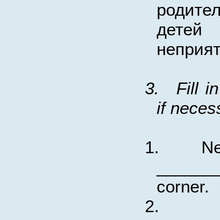
родител
детей
неприят
3.
Fill i
if neces
1.
Ne
_____
corner.
2.