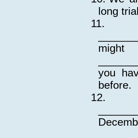
long tria
11.
______
migh
_______
you hav
before.
12.
______
Decemb