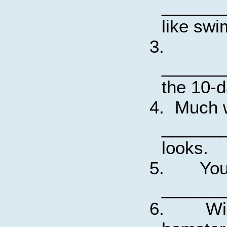
______
like sw
3.
_______
the 10-d
4.
Much w
______
looks.
5.
You
_______
6.
Wi