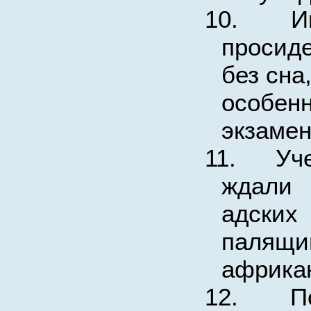
10.
И
просид
без сна
особе
экзамен
11.
Уч
ждал
адски
паля
африкан
12.
П