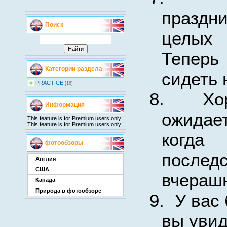
праздн
Поиск
целых
Тепер
Категории раздела
сидеть 
PRACTICE
[16]
8.
Хо
Информация
ожида
This feature is for Premium users only!
This feature is for Premium users only!
когда
фотообзоры
послед
Англия
США
вчерашн
Канада
Природа в фотообзоре
9.
У вас 
вы увид