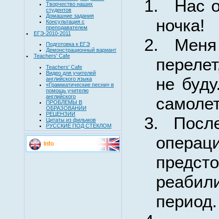
1.
Н
а
с 
Творчество наших
студентов
Домашние задания
ночка!
Консультация с
преподавателем
ЕГЭ-2010-2011
2.
Меня
Подготовка к ЕГЭ
Демонстрационный вариант
Teachers' Cafe
перелет
Teachers' Cafe
Видео для учителей
не буду
английского языка
«Грамматические песни» в
помощь учителю
английского
самолет
ПРОБЛЕМЫ В
ОБРАЗОВАНИИ
РЕЦЕНЗИИ
3.
Посл
Цитаты из фильмов
РУССКИЕ ПОД СТЕКЛОМ
операц
Info
предс
реабил
период.