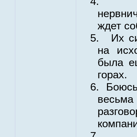
4.
нервни
ждет со
5.
Их с
на исх
была е
горах.
6.
Боюсь
весьм
разгово
компани
7.