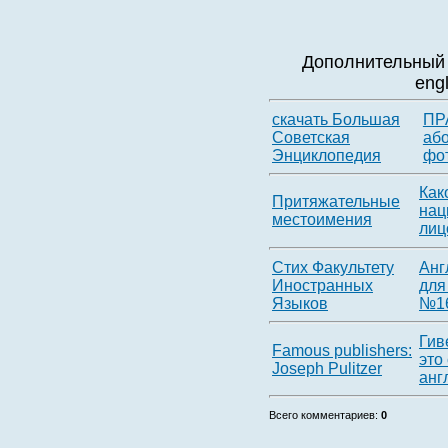
Дополнительный 
eng
скачать Большая
ПР
Советская
або
Энциклопедия
фот
Как
Притяжательные
нац
местоимения
лиц
Стих Факультету
Анг
Иностранных
для
Языков
№1
Гив
Famous publishers:
это
Joseph Pulitzer
англ
Всего комментариев
:
0