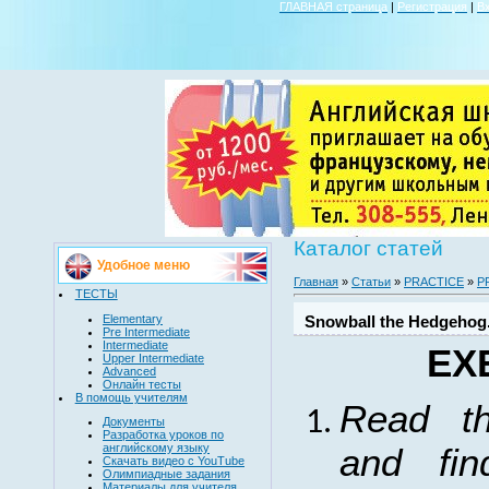
ГЛАВНАЯ страница
|
Регистрация
|
В
Каталог статей
Удобное меню
Главная
»
Статьи
»
PRACTICE
»
P
ТЕСТЫ
Elementary
Snowball the Hedgehog.
Pre Intermediate
Intermediate
EX
Upper Intermediate
Advanced
Онлайн тесты
В помощь учителям
Read
t
Документы
Разработка уроков по
английскому языку
and
fin
Скачать видео с YouTube
Олимпиадные задания
Материалы для учителя