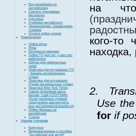
на что-
Все решебники по
английскому
Скачать программы
(праздни
бесплатно
курсовые
Учебники английского
радостны
Энциклопедии, справочники,
словари
Оплата online-уроков
кого-то 
Развлечения
Online-Игры
находка,
Игры
Интересно каждому
Online TV для тех, у кого нет
кабельного
Азбука для любопытных
умов
Практика для изучающих (TV
- Каналы англоязычных
стран)
Практика для изучающих
(Радио англоязычных стран)
2.
Trans
Практика New York Times
Самая подробная карта
Англии, США (СПУТНИК)
(Если увеличить нужный
Use the
город можно рассмотреть
все достопримечательности)
Online-Фильмы на
for
if po
английском
Статьи
Нашим ученикам
Конкурсы
Видеоматериалы к пособию
"Английский для детей"