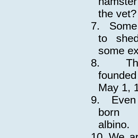
hamste
the vet?
7.
Some 
to she
some ex
8.
Th
founde
May 1, 
9.
Even
born 
albino.
10.
We ar