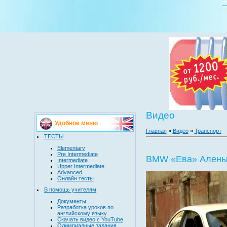
Г
Видео
Удобное меню
Главная
»
Видео
»
Транспорт
ТЕСТЫ
Elementary
Pre Intermediate
BMW «Ева» Алены
Intermediate
Upper Intermediate
Advanced
Онлайн тесты
В помощь учителям
Документы
Разработка уроков по
английскому языку
Скачать видео с YouTube
Олимпиадные задания