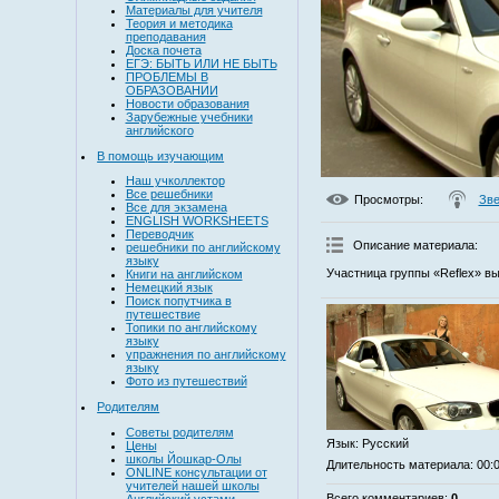
Материалы для учителя
Теория и методика
преподавания
Доска почета
ЕГЭ: БЫТЬ ИЛИ НЕ БЫТЬ
ПРОБЛЕМЫ В
ОБРАЗОВАНИИ
Новости образования
Зарубежные учебники
английского
В помощь изучающим
Наш учколлектор
Все решебники
Просмотры
:
Зве
Все для экзамена
ENGLISH WORKSHEETS
Переводчик
Описание материала
:
решебники по английскому
языку
Участница группы «Reflex» вы
Книги на английском
Немецкий язык
Поиск попутчика в
путешествие
Топики по английскому
языку
упражнения по английскому
языку
Фото из путешествий
Родителям
Советы родителям
Язык
: Русский
Цены
школы Йошкар-Олы
Длительность материала
: 00:
ONLINE консультации от
учителей нашей школы
Всего комментариев
:
0
Английский устами