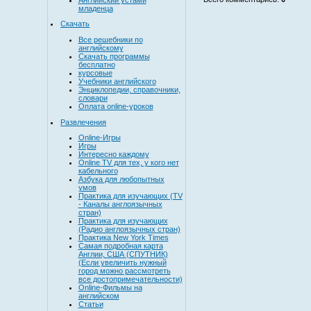
младенца
Скачать
Все решебники по
английскому
Скачать программы
бесплатно
курсовые
Учебники английского
Энциклопедии, справочники,
словари
Оплата online-уроков
Развлечения
Online-Игры
Игры
Интересно каждому
Online TV для тех, у кого нет
кабельного
Азбука для любопытных
умов
Практика для изучающих (TV
- Каналы англоязычных
стран)
Практика для изучающих
(Радио англоязычных стран)
Практика New York Times
Самая подробная карта
Англии, США (СПУТНИК)
(Если увеличить нужный
город можно рассмотреть
все достопримечательности)
Online-Фильмы на
английском
Статьи