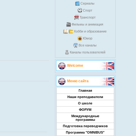
Сериалы
Спорт
Транспорт
Фильмы и анимация
Хобби и образование
Юмор
Все каналы
Каналы пользователей
Welcome
Меню сайта
Главная
Наши преподаватели
О школе
ФОРУМ
Международные
программы
Подготовка переводчиков
Программа "OMNIBUS"