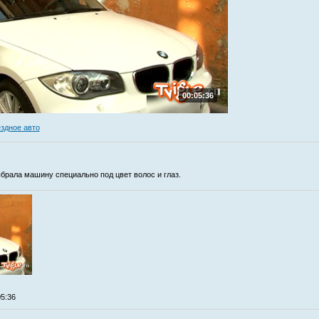
00:05:36
здное авто
брала машину специально под цвет волос и глаз.
05:36