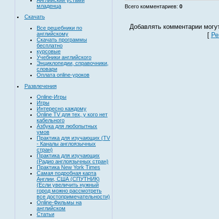
младенца
Всего комментариев
:
0
Скачать
Добавлять комментарии могут
Все решебники по
английскому
[
Ре
Скачать программы
бесплатно
курсовые
Учебники английского
Энциклопедии, справочники,
словари
Оплата online-уроков
Развлечения
Online-Игры
Игры
Интересно каждому
Online TV для тех, у кого нет
кабельного
Азбука для любопытных
умов
Практика для изучающих (TV
- Каналы англоязычных
стран)
Практика для изучающих
(Радио англоязычных стран)
Практика New York Times
Самая подробная карта
Англии, США (СПУТНИК)
(Если увеличить нужный
город можно рассмотреть
все достопримечательности)
Online-Фильмы на
английском
Статьи