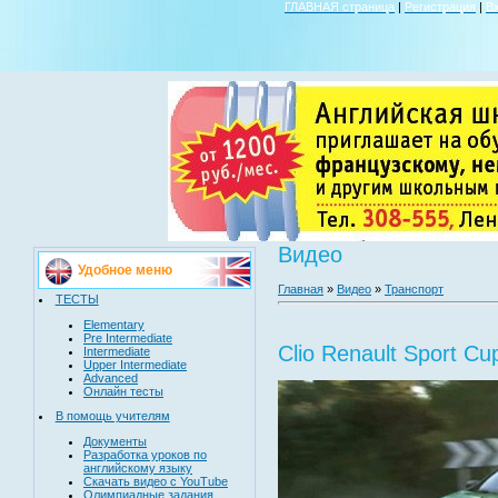
ГЛАВНАЯ страница
|
Регистрация
|
В
Видео
Удобное меню
Главная
»
Видео
»
Транспорт
ТЕСТЫ
Elementary
Pre Intermediate
Clio Renault Sport Cu
Intermediate
Upper Intermediate
Advanced
Онлайн тесты
В помощь учителям
Документы
Разработка уроков по
английскому языку
Скачать видео с YouTube
Олимпиадные задания