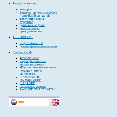
Нашим ученикам
Конкурсы
Видеоматериалы к пособию
"Английский для детей"
Творчество наших
студентов
Домашние задания
Консультация с
преподавателем
ЕГЭ-2010-2011
Подготовка к ЕГЭ
Демонстрационный вариант
Teachers' Cafe
Teachers' Cafe
Видео для учителей
английского языка
«Грамматические песни» в
помощь учителю
английского
ПРОБЛЕМЫ В
ОБРАЗОВАНИИ
РЕЦЕНЗИИ
Цитаты из фильмов
РУССКИЕ ПОД СТЕКЛОМ
Info