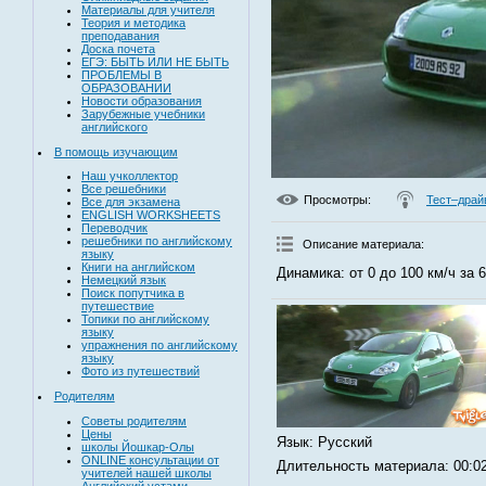
Материалы для учителя
Теория и методика
преподавания
Доска почета
ЕГЭ: БЫТЬ ИЛИ НЕ БЫТЬ
ПРОБЛЕМЫ В
ОБРАЗОВАНИИ
Новости образования
Зарубежные учебники
английского
В помощь изучающим
Наш учколлектор
Все решебники
Просмотры
:
Тест–драй
Все для экзамена
ENGLISH WORKSHEETS
Переводчик
решебники по английскому
Описание материала
:
языку
Книги на английском
Динамика: от 0 до 100 км/ч за 6
Немецкий язык
Поиск попутчика в
путешествие
Топики по английскому
языку
упражнения по английскому
языку
Фото из путешествий
Родителям
Советы родителям
Цены
Язык
: Русский
школы Йошкар-Олы
ONLINE консультации от
Длительность материала
: 00:0
учителей нашей школы
Английский устами