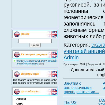
рукописей, за
половины с
геометрическ
заполнялись
сложным орнам
Поиск
животных либо 
Категория
:
скач
учителей англий
Категории раздела
Admin
скачать материалы для учителей
английского языка
[118]
Просмотров
:
5912
|
Загрузок
:
0
|
Р
Дополнительный 
Информация
eng
This feature is for Premium users only!
Занятия с
А
This feature is for Premium users only!
англоязычными
а
преподавателями....
фотообзоры
Англия
TAG
The US
США
SO