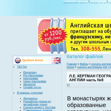
ГЛАВНАЯ страница
|
Регистрация
|
В
Каталог файлов
Удобное меню
Главная
»
Файлы
»
скачать матери
ТЕСТЫ
языка
»
скачать материалы для уч
Elementary
Pre Intermediate
Л.Е. КЕРТМАН ГЕОГР
Intermediate
АНГЛИИ часть №8
Upper Intermediate
Advanced
[ ]
Онлайн тесты
В помощь учителям
В монастырях ж
Документы
Разработка уроков по
образованны
английскому языку
Скачать видео с YouTube
Олимпиадные задания