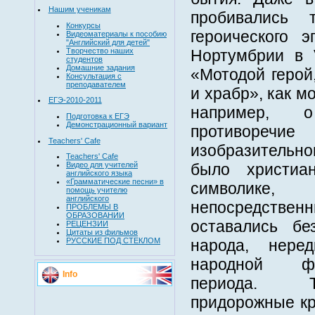
Нашим ученикам
пробивались 
Конкурсы
героического 
Видеоматериалы к пособию
"Английский для детей"
Творчество наших
Нортумбрии в V
студентов
Домашние задания
«Мотодой герой
Консультация с
преподавателем
и храбр», как м
ЕГЭ-2010-2011
например, 
Подготовка к ЕГЭ
Демонстрационный вариант
противоречи
Teachers' Cafe
изобразительн
Teachers' Cafe
Видео для учителей
было христиа
английского языка
«Грамматические песни» в
символике
помощь учителю
английского
непосредстве
ПРОБЛЕМЫ В
ОБРАЗОВАНИИ
оставались б
РЕЦЕНЗИИ
Цитаты из фильмов
РУССКИЕ ПОД СТЕКЛОМ
народа, нере
народной фа
Info
периода. Т
придорожные кр