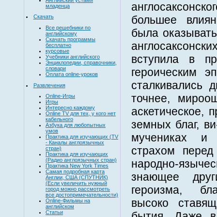
англосаксонско
младенца
большее влия
Скачать
Все решебники по
была оказывать
английскому
Скачать программы
англосаксонски
бесплатно
курсовые
вступила в п
Учебники английского
Энциклопедии, справочники,
словари
героическим эп
Оплата online-уроков
сталкивались д
Развлечения
точнее, мироощ
Online-Игры
Игры
Интересно каждому
аскетическое, 
Online TV для тех, у кого нет
кабельного
земных благ, в
Азбука для любопытных
умов
мучениках и 
Практика для изучающих (TV
- Каналы англоязычных
страхом перед
стран)
Практика для изучающих
(Радио англоязычных стран)
народно-языч
Практика New York Times
Самая подробная карта
знающее друг
Англии, США (СПУТНИК)
(Если увеличить нужный
героизма, бла
город можно рассмотреть
все достопримечательности)
высоко ставя
Online-Фильмы на
английском
Статьи
бытия. Даже в