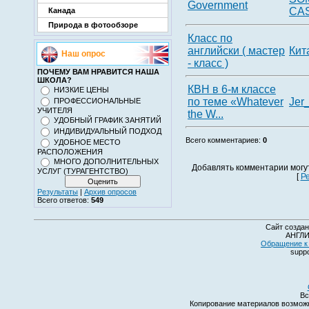
Government
CA
Канада
Природа в фотообзоре
Класс по
английски ( мастер
Кит
Наш опрос
- класс )
ПОЧЕМУ ВАМ НРАВИТСЯ НАША
ШКОЛА?
КВН в 6-м классе
НИЗКИЕ ЦЕНЫ
по теме «Whatever
Jer
ПРОФЕССИОНАЛЬНЫЕ
УЧИТЕЛЯ
the W...
УДОБНЫЙ ГРАФИК ЗАНЯТИЙ
ИНДИВИДУАЛЬНЫЙ ПОДХОД
Всего комментариев
:
0
УДОБНОЕ МЕСТО
РАСПОЛОЖЕНИЯ
МНОГО ДОПОЛНИТЕЛЬНЫХ
Добавлять комментарии могу
УСЛУГ (ТУРАГЕНТСТВО)
[
Р
Результаты
|
Архив опросов
Всего ответов:
549
Сайт создан
АНГЛИ
Обращение к 
suppo
Вс
Копирование материалов возмо