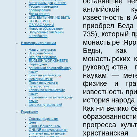
оставившие не
Материалы для учителя
Теория и методика
английской к
преподавания
Доска почета
известность в 
ЕГЭ: БЫТЬ ИЛИ НЕ БЫТЬ
ПРОБЛЕМЫ В
приобрел Беда
ОБРАЗОВАНИИ
Новости образования
735), который 
Зарубежные учебники
английского
монастыре Ярр
В помощь изучающим
Беды, как 
Наш учколлектор
Все решебники
монастырских к
Все для экзамена
ENGLISH WORKSHEETS
Переводчик
руковод¬ства
решебники по английскому
языку
наукам — мете
Книги на английском
Немецкий язык
физике и гра
Поиск попутчика в
путешествие
известность пр
Топики по английскому
языку
упражнения по английскому
история народа 
языку
Фото из путешествий
Как ни велико 
Родителям
образованности
Советы родителям
Цены
прогресса куль
школы Йошкар-Олы
ONLINE консультации от
христианская
учителей нашей школы
Английский устами