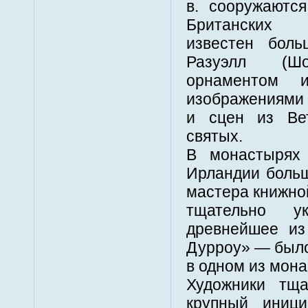
в. сооружаютс
Британских 
известен бол
Разуэлл (Шо
орнаментом и
изображениями 
и сцен из Ве
святых.
В монастырях
Ирландии больш
мастера книжно
тщательно ук
древнейшее из
Дурроу» — было
в одном из мон
Художники тща
крупный иниц