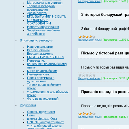
Белорусский язык
|
Просмотров:
16431
|
Материалы для учителя
Теория и методика
преподавания
Доска почета
З гісторыі беларускай гр
ЕГЭ: БЫТЬ ИЛИ НЕ БЫТЬ
ПРОБЛЕМЫ В
ОБРАЗОВАНИИ
Новости образования
З гісторыі беларускай графік
Зарубежные учебники
английского
Белорусский язык
|
Просмотров:
11856
|
В помощь изучающим
Наш учколлектор
Все решебники
Пісьмо ў гісторыі развіц
Все для экзамена
ENGLISH WORKSHEETS
Переводчик
решебники по английскому
Пісьмо ў гісторыі развіцця ч
языку
Книги на английском
Немецкий язык
Поиск попутчика в
Белорусский язык
|
Просмотров:
3578
|
Д
путешествие
Топики по английскому
языку
Правапіс не,ня,ні з розн
упражнения по английскому
языку
Фото из путешествий
Родителям
Правапіс не,ня,ні з рознымі 
Советы родителям
Цены
Белорусский язык
|
Просмотров:
61653
|
школы Йошкар-Олы
ONLINE консультации от
учителей нашей школы
Английский устами