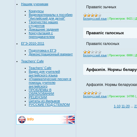
Нашим ученикам
Правапіс зычных
Конкурсы
Видеоматериалы к пособию
"Английский для детей"
Белорусский язык
|
Просмотров:
8421
|
Д
Творчество наших
студентов
Домашние задания
Правапіс галосных
Консультация с
преподавателем
Правапіс галосных
ЕГЭ-2010-2011
Подготовка к ЕГЭ
Демонстрационный вариант
Белорусский язык
|
Просмотров:
6886
|
Д
Teachers' Cafe
Teachers' Cafe
Арфаэпія. Нормы беларус
Видео для учителей
английского языка
«Грамматические песни» в
помощь учителю
Арфаэпія. Нормы беларускаг
английского
ПРОБЛЕМЫ В
ОБРАЗОВАНИИ
Белорусский язык
|
Просмотров:
14786
|
РЕЦЕНЗИИ
Цитаты из фильмов
РУССКИЕ ПОД СТЕКЛОМ
1-10
11-20
...
2
Info