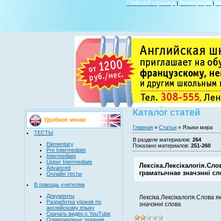
ГЛАВНАЯ страница
|
Регистрация
|
В
Каталог статей
Удобное меню
Главная
»
Статьи
» Языки мира
ТЕСТЫ
В разделе материалов
:
264
Elementary
Показано материалов
:
251-260
Pre Intermediate
Intermediate
Upper Intermediate
Лексіка.Лексікалогія.Сло
Advanced
граматычнае значэнні сл
Онлайн тесты
В помощь учителям
Документы
Лексіка.Лексікалогія.Слова я
Разработка уроков по
значэнні слова
английскому языку
Скачать видео с YouTube
Олимпиадные задания