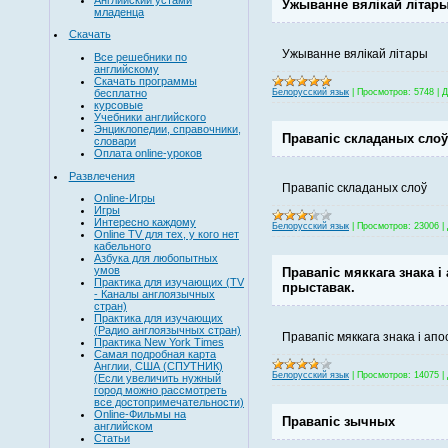
Ужыванне вялікай літар
младенца
Скачать
Ужыванне вялікай літары
Все решебники по
английскому
Скачать программы
Белорусский язык
|
Просмотров:
5748
|
Д
бесплатно
курсовые
Учебники английского
Энциклопедии, справочники,
Правапіс складаных слоў
словари
Оплата online-уроков
Развлечения
Правапіс складаных слоў
Online-Игры
Игры
Интересно каждому
Белорусский язык
|
Просмотров:
23006
|
Online TV для тех, у кого нет
кабельного
Азбука для любопытных
умов
Правапіс мяккага знака і
Практика для изучающих (TV
прыставак.
- Каналы англоязычных
стран)
Практика для изучающих
(Радио англоязычных стран)
Правапіс мяккага знака і апо
Практика New York Times
Самая подробная карта
Англии, США (СПУТНИК)
Белорусский язык
|
Просмотров:
14075
|
(Если увеличить нужный
город можно рассмотреть
все достопримечательности)
Online-Фильмы на
Правапіс зычных
английском
Статьи