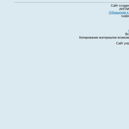
Сайт создан
АНГЛИ
Обращение к 
suppo
Вс
Копирование материалов возмо
Сайт уп