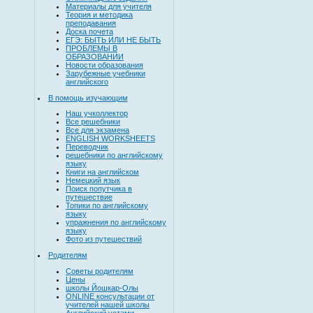
Материалы для учителя
Теория и методика
преподавания
Доска почета
ЕГЭ: БЫТЬ ИЛИ НЕ БЫТЬ
ПРОБЛЕМЫ В
ОБРАЗОВАНИИ
Новости образования
Зарубежные учебники
английского
В помощь изучающим
Наш учколлектор
Все решебники
Все для экзамена
ENGLISH WORKSHEETS
Переводчик
решебники по английскому
языку
Книги на английском
Немецкий язык
Поиск попутчика в
путешествие
Топики по английскому
языку
упражнения по английскому
языку
Фото из путешествий
Родителям
Советы родителям
Цены
школы Йошкар-Олы
ONLINE консультации от
учителей нашей школы
Английский устами