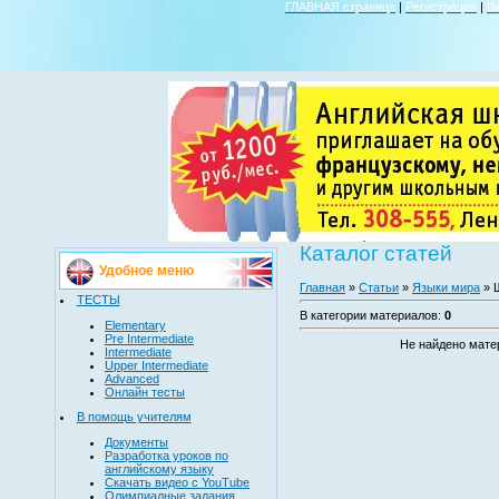
ГЛАВНАЯ страница
|
Регистрация
|
В
Каталог статей
Удобное меню
Главная
»
Статьи
»
Языки мира
» 
ТЕСТЫ
В категории материалов
:
0
Elementary
Pre Intermediate
Не найдено мате
Intermediate
Upper Intermediate
Advanced
Онлайн тесты
В помощь учителям
Документы
Разработка уроков по
английскому языку
Скачать видео с YouTube
Олимпиадные задания