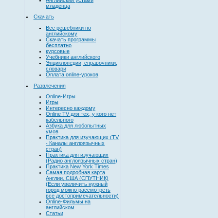
младенца
Скачать
Все решебники по
английскому
Скачать программы
бесплатно
курсовые
Учебники английского
Энциклопедии, справочники,
словари
Оплата online-уроков
Развлечения
Online-Игры
Игры
Интересно каждому
Online TV для тех, у кого нет
кабельного
Азбука для любопытных
умов
Практика для изучающих (TV
- Каналы англоязычных
стран)
Практика для изучающих
(Радио англоязычных стран)
Практика New York Times
Самая подробная карта
Англии, США (СПУТНИК)
(Если увеличить нужный
город можно рассмотреть
все достопримечательности)
Online-Фильмы на
английском
Статьи