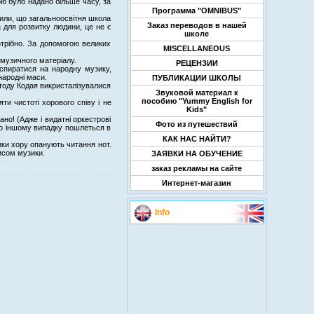
ою було надано більше часу, за
Программа "OMNIBUS"
рили, що загальноосвітня школа
Заказ переводов в нашей
 для розвитку людини, це не є
школе
трібно. За допомогою великих
MISCELLANEOUS
 музичного матеріалу.
РЕЦЕНЗИИ
 спиратися на народну музику,
народні маси.
ПУБЛИКАЦИИ ШКОЛЫ
етоду Кодая викристалізувалися
Звуковой материал к
пособию "Yummy English for
ти чистоті хорового співу і не
Kids"
о! (Адже і видатні оркестрові
Фото из путешествий
 по іншому випадку пошлеться в
КАК НАС НАЙТИ?
ики хору опанують читання нот.
исом музики.
ЗАЯВКИ НА ОБУЧЕНИЕ
заказ рекламы на сайте
Интернет-магазин
Info