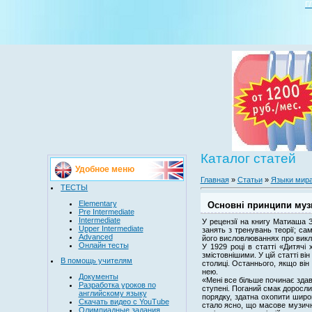
Г
Каталог статей
Удобное меню
Главная
»
Статьи
»
Языки мир
ТЕСТЫ
Elementary
Основні принципи музи
Pre Intermediate
Intermediate
У рецензії на книгу Матиаша 
Upper Intermediate
занять з тренувань теорії; са
Advanced
його висловлюваннях про викл
Онлайн тесты
У 1929 році в статті «Дитяч
змістовнішими. У цій статті ві
В помощь учителям
столиці. Останнього, якщо він
нею.
Документы
«Мені все більше починає здав
Разработка уроков по
ступені. Поганий смак доросл
английскому языку
порядку, здатна охопити широ
Скачать видео с YouTube
стало ясно, що масове музичн
Олимпиадные задания