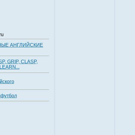
ru
НЫЕ АНГЛИЙСКИЕ
P, GRIP, CLASP,
EARN...
йского
 футбол