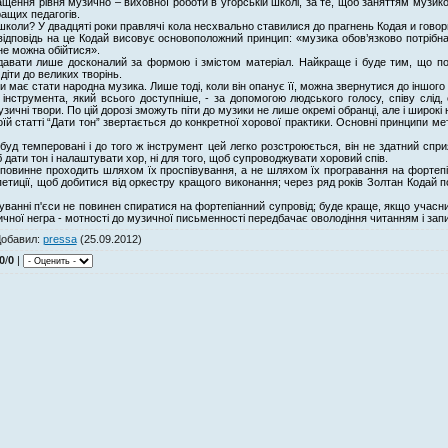
ращення рівня музично – виховної роботи в угорській школі, за те, щоб заняттям музик
ащих педагогів.
школи? У двадцяті роки правлячі кола несхвально ставилися до прагнень Кодая и гово
відповідь на це Кодай висовує основоположний принцип: «музика обов’язково потрібна
не можна обійтися».
 давати лише досконалий за формою і змістом матеріал. Найкраще і буде тим, що по
 діти до великих творінь.
має стати народна музика. Лише тоді, коли він опанує її, можна звернутися до іншого
інструмента, який всього доступніше, - за допомогою людського голосу, співу слід,
ичні твори. По цій дорозі зможуть піти до музики не лише окремі обранці, але і широкі 
оїй статті “Дати тон” звертається до конкретної хорової практики. Основні принципи м
буд темперовані і до того ж інструмент цей легко розстроюється, він не здатний сприя
б дати тон і налаштувати хор, ні для того, щоб супроводжувати хоровий спів.
повинне проходить шляхом їх проспівування, а не шляхом їх програвання на фортепіан
петиції, щоб добитися від оркестру кращого виконання; через ряд років Золтан Кодай
уванні п'єси не повинен спиратися на фортепіанний супровід; буде краще, якщо учасн
ичної негра - мотності до музичної письменності передбачає оволодіння читанням і зап
обавил
:
pressa
(25.09.2012)
0
/
0
|