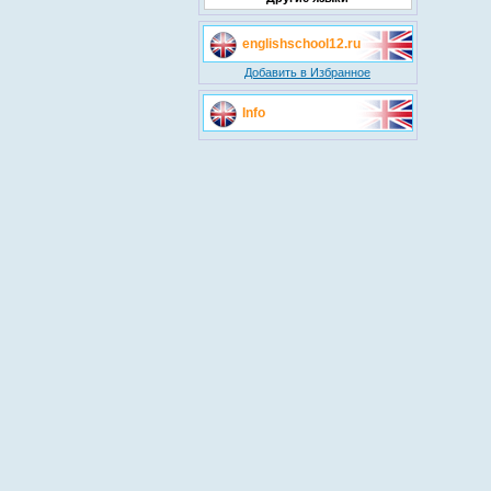
englishschool12.ru
Добавить в Избранное
Info