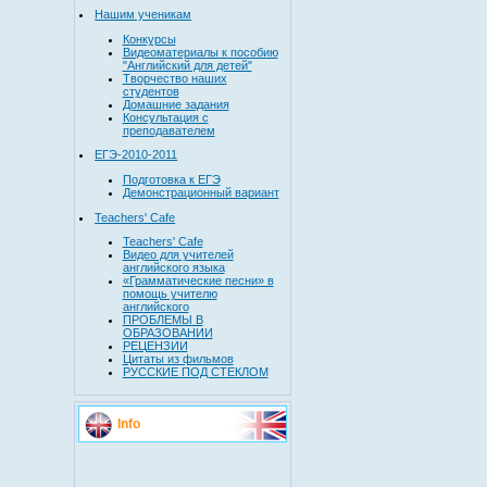
Нашим ученикам
Конкурсы
Видеоматериалы к пособию
"Английский для детей"
Творчество наших
студентов
Домашние задания
Консультация с
преподавателем
ЕГЭ-2010-2011
Подготовка к ЕГЭ
Демонстрационный вариант
Teachers' Cafe
Teachers' Cafe
Видео для учителей
английского языка
«Грамматические песни» в
помощь учителю
английского
ПРОБЛЕМЫ В
ОБРАЗОВАНИИ
РЕЦЕНЗИИ
Цитаты из фильмов
РУССКИЕ ПОД СТЕКЛОМ
Info