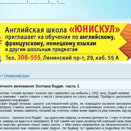
ЛАВНАЯ страница
|
Регистрация
|
Вход
|
RSS
а
»
Украинский язык
чного виховання Золтана Кодая. часть 1
Золтаи «теорія музики і вчення про гармонію» що вийшла у 1911 році, Кодай назива
ме важливе – вміти співати з листа і записувати по слуху мелодії. Пройдуть десятиліт
адання сольфеджіо.
і хори» Кодай починає шукати систематичний шлях, як покращити музичне виховання
н вперше ставить запитання, кілька загостряючи його, хто важливіше: учитель співу в с
 поганий, можна замінити; поганий же учитель співів може відвести ряд поколінь від м
атися, - признається Кодай, - що дорослим навряд чи можна допомогти. І тому я почав
их навряд чи вдасться виправити. В той самий час рано розвинутий хороший смак важк
кі верстви, досяжна тільки через школу. « Моя увага направлена на загальноосвітні 
е виховання має повинно саме звідти». Не будемо тут вдаватися в подробиці тієї бор