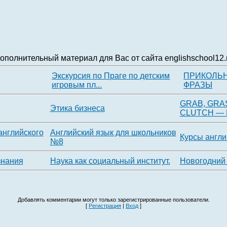
ополнительный материал для Вас от сайта englishschool12.
Экскурсия по Праге по детским
ПРИКОЛЬ
игровым пл...
ФРАЗЫ
GRAB, GRAS
Этика бизнеса
CLUTCH — L
английского
Английский язык для школьников
Курсы англи
№8
знания
Наука как социальный институт.
Новогодний
Добавлять комментарии могут только зарегистрированные пользователи.
[
Регистрация
|
Вход
]