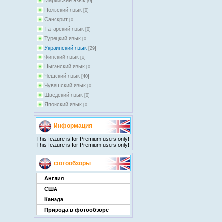
Марийские язык
[0]
Польский язык
[0]
Санскрит
[0]
Татарский язык
[0]
Турецкий язык
[0]
Украинский язык
[29]
Финский язык
[0]
Цыганский язык
[0]
Чешский язык
[40]
Чувашский язык
[0]
Шведский язык
[0]
Японский язык
[0]
Информация
This feature is for Premium users only!
This feature is for Premium users only!
фотообзоры
Англия
США
Канада
Природа в фотообзоре