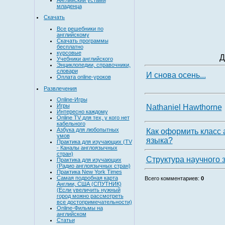
младенца
Скачать
Все решебники по
английскому
Скачать программы
бесплатно
курсовые
Д
Учебники английского
Энциклопедии, справочники,
словари
И снова осень...
Оплата online-уроков
Развлечения
Online-Игры
Игры
Nathaniel Hawthorne
Интересно каждому
Online TV для тех, у кого нет
кабельного
Азбука для любопытных
Как оформить класс 
умов
языка?
Практика для изучающих (TV
- Каналы англоязычных
стран)
Структура научного 
Практика для изучающих
(Радио англоязычных стран)
Практика New York Times
Самая подробная карта
Всего комментариев
:
0
Англии, США (СПУТНИК)
(Если увеличить нужный
город можно рассмотреть
все достопримечательности)
Online-Фильмы на
английском
Статьи