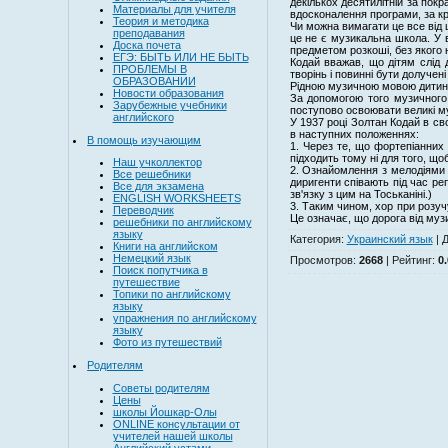
декількох десятилітній за пок
Материалы для учителя
вдосконалення програми, за кр
Теория и методика
Чи можна вимагати це все від 
преподавания
це не є музикальна школа. У 
Доска почета
предметом розкоші, без якого 
ЕГЭ: БЫТЬ ИЛИ НЕ БЫТЬ
Кодай вважав, що дітям слід
ПРОБЛЕМЫ В
творінь і повинні бути долучені
ОБРАЗОВАНИИ
Рідною музичною мовою дитини 
Новости образования
За допомогою того музичного 
Зарубежные учебники
поступово освоювати великі муз
английского
У 1937 році Золтан Кодай в св
в наступних положеннях:
В помощь изучающим
1. Через те, що фортепіанних 
підходить тому ні для того, що
Наш учколлектор
2. Ознайомлення з мелодіями 
Все решебники
диригенти співають під час ре
Все для экзамена
зв'язку з цим на Тоськаніні.)
ENGLISH WORKSHEETS
3. Таким чином, хор при розуч
Переводчик
Це означає, що дорога від муз
решебники по английскому
языку
Категория
:
Украинский язык
|
Д
Книги на английском
Немецкий язык
Просмотров
:
2668
|
Рейтинг
:
0.
Поиск попутчика в
путешествие
Топики по английскому
языку
упражнения по английскому
языку
Фото из путешествий
Родителям
Советы родителям
Цены
школы Йошкар-Олы
ONLINE консультации от
учителей нашей школы
Английский устами