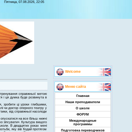
Пятница, 07.08.2026, 22:05
Welcome
Меню сайта
є тренування справжньої метою
Главная
тя і ця думка буде розвинута в
Наши преподаватели
, зробити ці уроки глибшими,
елі чи доктор оперного театру у
О школе
узики, від справжньої насолоди
ФОРУМ
 опускатися на все більш нижчі
Международные
о зіпсувати». Культура вищого
программы
школи. В двадцятих роках мені
отьби, яку вів Кодай протягом
Подготовка переводчиков