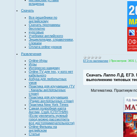
младенца
Скачать
Все решебники по
английскому
Скачать программы
бесплатно
курсовые
Учебники английского
Энциклопедии, справочники,
словари
Оплата online-уроков
Развлечения
Online-Игры
ЕГЭ по математике
|
Просмотров:
3631
|
Игры
Интересно каждому
Online TV для тех, у кого нет
Скачать Лаппо Л.Д. ЕГЭ.
кабельного
Азбука для любопытных
выполнению типовых тес
умов
Практика для изучающих (TV
- Каналы англоязычных
Математика. Практикум п
стран)
Практика для изучающих
(Радио англоязычных стран)
Практика New York Times
Самая подробная карта
Англии, США (СПУТНИК)
(Если увеличить нужный
город можно рассмотреть
все достопримечательности)
Online-Фильмы на
английском
Статьи