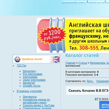
ГЛАВНАЯ страница
|
Регистрация
|
В
Каталог статей
Удобное меню
Главная
»
Статьи
»
Математика, А
ТЕСТЫ
математике
Elementary
В категории материалов
:
4
Pre Intermediate
Показано материалов
:
1-4
Intermediate
Upper Intermediate
Сортировать по
:
Дате
·
Названию
Advanced
Онлайн тесты
Скачать Кочагин В.В ЕГЭ 
В помощь учителям
Документы
ЕГЭ 2010.
Разработка уроков по
английскому языку
Скачать видео с YouTube
Олимпиадные задания