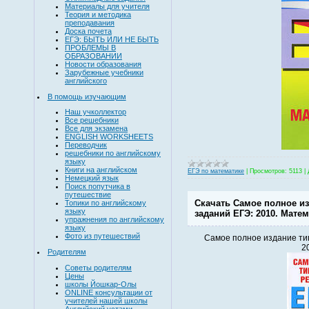
Материалы для учителя
Теория и методика
преподавания
Доска почета
ЕГЭ: БЫТЬ ИЛИ НЕ БЫТЬ
ПРОБЛЕМЫ В
ОБРАЗОВАНИИ
Новости образования
Зарубежные учебники
английского
В помощь изучающим
Наш учколлектор
Все решебники
Все для экзамена
ENGLISH WORKSHEETS
Переводчик
решебники по английскому
языку
Книги на английском
ЕГЭ по математике
|
Просмотров:
5113
|
Немецкий язык
Поиск попутчика в
путешествие
Скачать Самое полное и
Топики по английскому
языку
заданий ЕГЭ: 2010. Матем
упражнения по английскому
языку
Фото из путешествий
Самое полное издание ти
2
Родителям
Советы родителям
Цены
школы Йошкар-Олы
ONLINE консультации от
учителей нашей школы
Английский устами