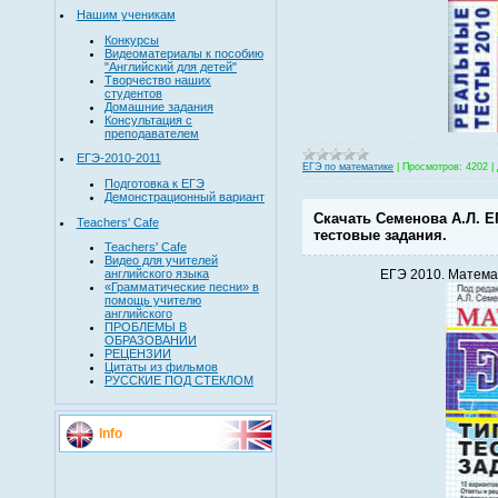
Нашим ученикам
Конкурсы
Видеоматериалы к пособию
"Английский для детей"
Творчество наших
студентов
Домашние задания
Консультация с
преподавателем
ЕГЭ-2010-2011
ЕГЭ по математике
|
Просмотров:
4202
|
Подготовка к ЕГЭ
Демонстрационный вариант
Скачать Семенова А.Л. Е
Teachers' Cafe
тестовые задания.
Teachers' Cafe
Видео для учителей
английского языка
ЕГЭ 2010. Матема
«Грамматические песни» в
помощь учителю
английского
ПРОБЛЕМЫ В
ОБРАЗОВАНИИ
РЕЦЕНЗИИ
Цитаты из фильмов
РУССКИЕ ПОД СТЕКЛОМ
Info