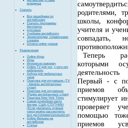
самоутверди
младенца
Скачать
родителями, 
Все решебники по
школы, конфо
английскому
Скачать программы
бесплатно
учителя и учен
курсовые
Учебники английского
совпадать,
Энциклопедии, справочники,
словари
Оплата online-уроков
противоположн
Развлечения
Теперь ра
Online-Игры
Игры
которыми ос
Интересно каждому
Online TV для тех, у кого нет
деятельность
кабельного
Азбука для любопытных
умов
Первый - с п
Практика для изучающих (TV
- Каналы англоязычных
приемов объ
стран)
Практика для изучающих
(Радио англоязычных стран)
стимулирует ин
Практика New York Times
Самая подробная карта
проверяет уч
Англии, США (СПУТНИК)
(Если увеличить нужный
город можно рассмотреть
помощью тоже
все достопримечательности)
Online-Фильмы на
приемов усв
английском
Статьи