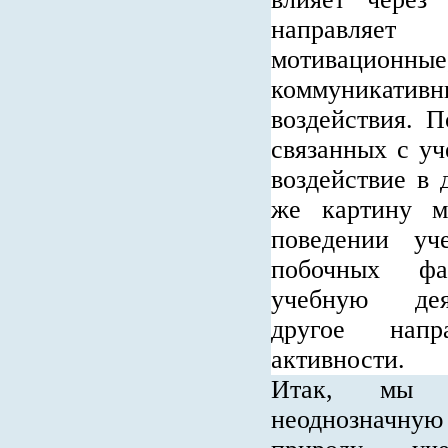
направляе
мотивационн
коммуника
воздействия. П
связанных с уч
воздействие в 
же картину м
поведении уч
побочных фа
учебную дея
другое напр
активности.
Итак, мы в
неоднозначн