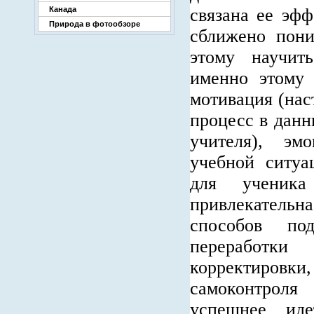
Канада
связана ее эфф
Природа в фотообзоре
сближено пони
этому научит
именно этому 
мотивация (нас
процесс в данн
учителя), эм
учебной ситуа
для ученика
привлекатель
способов по
переработки
корректиро
самоконтроля
успешнее иде