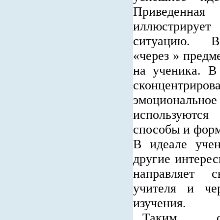
Приведенн
иллюстрир
ситуацию. Во
«через » предм
на ученика. В
сконцентри
эмоциональ
используются
способы и форм
В идеале уче
другие интерес
направляет 
учителя и че
изучения.
Таким об