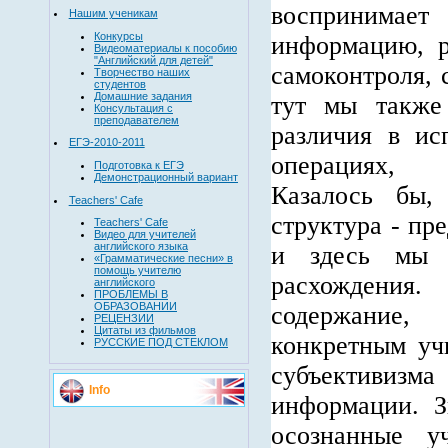
воспринимае
Нашим ученикам
Конкурсы
информацию, р
Видеоматериалы к пособию
"Английский для детей"
самоконтроля, 
Творчество наших
студентов
Домашние задания
тут мы также
Консультация с
преподавателем
различия в ис
ЕГЭ-2010-2011
операциях, 
Подготовка к ЕГЭ
Демонстрационный вариант
Казалось бы,
Teachers' Cafe
структура - пр
Teachers' Cafe
Видео для учителей
английского языка
и здесь мы 
«Грамматические песни» в
помощь учителю
расхождения.
английского
ПРОБЛЕМЫ В
ОБРАЗОВАНИИ
содержание
РЕЦЕНЗИИ
Цитаты из фильмов
конкретным уч
РУССКИЕ ПОД СТЕКЛОМ
субъективиз
Info
информации. З
осознанные у