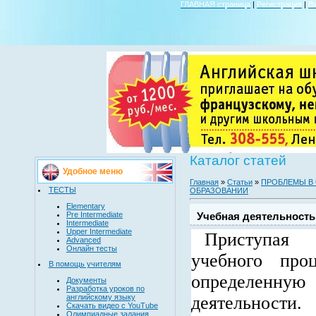
ГЛАВНАЯ страница
|
Регистрация
|
В
Каталог статей
Удобное меню
Главная
»
Статьи
»
ПРОБЛЕМЫ В
ТЕСТЫ
ОБРАЗОВАНИИ
Elementary
Pre Intermediate
Учебная деятельность
Intermediate
Upper Intermediate
Приступая
Advanced
Онлайн тесты
учебного про
В помощь учителям
определенн
Документы
Разработка уроков по
английскому языку
деятельно
Скачать видео с YouTube
Олимпиадные задания