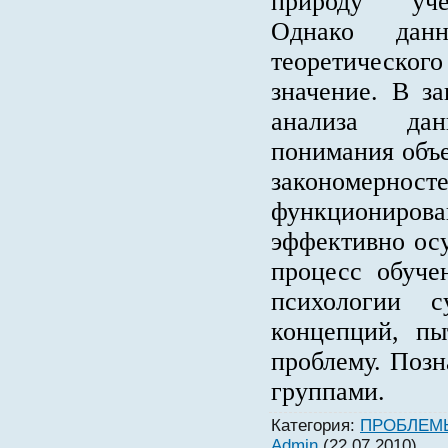
природу уче
Однако дан
теоретического
значение. В з
анализа да
понимания объ
законом
функциониров
эффективно ос
процесс обуче
психологии с
концепций, п
проблему. Поз
группами.
Категория
:
ПРОБЛЕМ
Admin
(22.07.2010)