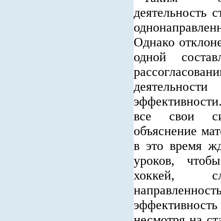
деятельность с
однонаправл
Однако отклоне
одной соста
рассогласо
деятельнос
эффективност
все свои с
объяснение мат
в это время ж
уроков, чтоб
хоккей, сл
направленность
эффективность 
несмотря на ст