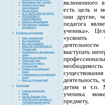
включенного в
Материалы для учителя
Теория и методика
преподавания
есть цель и м
Доска почета
ЕГЭ: БЫТЬ ИЛИ НЕ БЫТЬ
они другие, ч
ПРОБЛЕМЫ В
ОБРАЗОВАНИИ
Новости образования
педагога явля
Зарубежные учебники
английского
ученика». Це
В помощь изучающим
«усвоить ч
Наш учколлектор
Все решебники
деятельнос
Все для экзамена
ENGLISH WORKSHEETS
Переводчик
выступать инте
решебники по английскому
языку
профессионал
Книги на английском
Немецкий язык
Поиск попутчика в
необходимост
путешествие
Топики по английскому
существов
языку
упражнения по английскому
языку
деятельность, 
Фото из путешествий
детям и т.п. 
Родителям
Советы родителям
ученика мож
Цены
школы Йошкар-Олы
предмету
ONLINE консультации от
учителей нашей школы
Английский устами