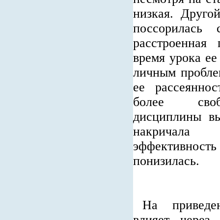
низкая. Друго
поссорилась
расстроенная
время урока ее
личным пробле
ее рассеяннос
более своб
дисциплины вы
накричал
эффективно
понизилась.
На приведе
влияет через