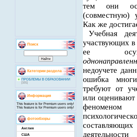
тем они ос
(совместную) 
Как же достига
Учебная дея
участвующих в 
Поиск
ее осущ
однонаправл
недоучете данн
Категории раздела
ошибка многи
ПРОБЛЕМЫ В ОБРАЗОВАНИИ
[101]
требуют от уч
или оценивают 
Информация
This feature is for Premium users only!
феномено
This feature is for Premium users only!
психологич
фотообзоры
составляющих
Англия
деятельности
США