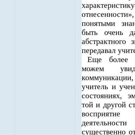
характерис
отнесенности
понятыми зна
быть очень д
абстрактного 
передавал учит
Еще более 
можем уви
коммуникации,
учитель и уче
состояниях, э
той и другой с
восприяти
деятельности
существенно от