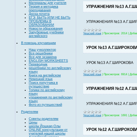
Материалы для учителя
УПРАЖНЕНИЯ №13 А.Г.
Теория и методика
преподавания
Доска почета
ЕГЭ: БЫТЬ ИЛИ НЕ БЫТЬ
ПРОБЛЕМЫ В
УПРАЖНЕНИЯ №13 А.Г.ШИ
ОБРАЗОВАНИИ
Новости образования
Зарубежные учебники
Чешский язык
|
Просмотров:
2014
|
Доба
английского
В помощь изучающим
УРОК №13 А.Г.ШИРОКОВ
Наш учколлектор
Все решебники
Все для экзамена
ENGLISH WORKSHEETS
УРОК №13 А.Г.ШИРОКОВА
Переводчик
решебники по английскому
языку
Чешский язык
|
Просмотров:
6914
|
Доба
Книги на английском
Немецкий язык
Поиск попутчика в
путешествие
УПРАЖНЕНИЯ №12 А.Г.
Топики по английскому
языку
упражнения по английскому
языку
УПРАЖНЕНИЯ №12 А.Г.ШИ
Фото из путешествий
Родителям
Чешский язык
|
Просмотров:
1691
|
Доба
Советы родителям
Цены
школы Йошкар-Олы
УРОК №12 А.Г.ШИРОКОВ
ONLINE консультации от
учителей нашей школы
Английский устами