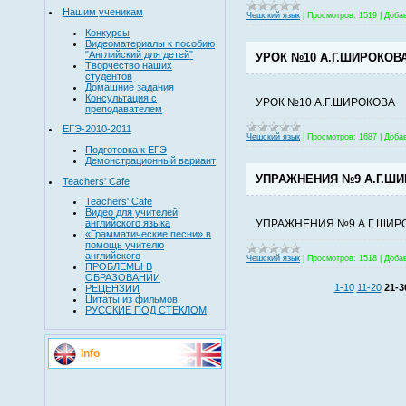
Нашим ученикам
Чешский язык
|
Просмотров:
1519
|
Доба
Конкурсы
Видеоматериалы к пособию
"Английский для детей"
УРОК №10 А.Г.ШИРОКОВ
Творчество наших
студентов
Домашние задания
Консультация с
УРОК №10 А.Г.ШИРОКОВА
преподавателем
ЕГЭ-2010-2011
Чешский язык
|
Просмотров:
1687
|
Доба
Подготовка к ЕГЭ
Демонстрационный вариант
УПРАЖНЕНИЯ №9 А.Г.Ш
Teachers' Cafe
Teachers' Cafe
Видео для учителей
УПРАЖНЕНИЯ №9 А.Г.ШИР
английского языка
«Грамматические песни» в
помощь учителю
английского
Чешский язык
|
Просмотров:
1518
|
Доба
ПРОБЛЕМЫ В
ОБРАЗОВАНИИ
1-10
11-20
21-3
РЕЦЕНЗИИ
Цитаты из фильмов
РУССКИЕ ПОД СТЕКЛОМ
Info