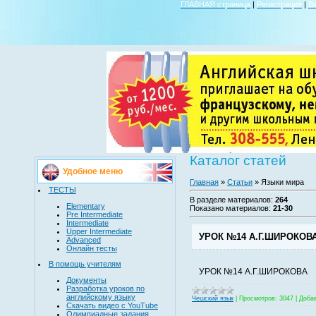
ГЛАВНАЯ страница
|
Регистрация
|
В
Каталог статей
Удобное меню
Главная
»
Статьи
» Языки мира
ТЕСТЫ
В разделе материалов
:
264
Elementary
Показано материалов
:
21-30
Pre Intermediate
Intermediate
Upper Intermediate
УРОК №14 А.Г.ШИРОКОВ
Advanced
Онлайн тесты
В помощь учителям
УРОК №14 А.Г.ШИРОКОВА
Документы
Разработка уроков по
английскому языку
Чешский язык
|
Просмотров:
3047
|
Доба
Скачать видео с YouTube
Олимпиадные задания