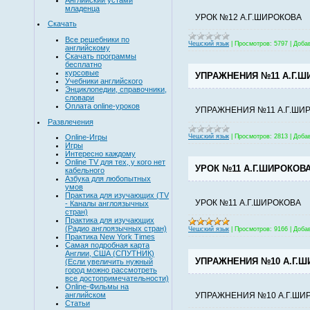
младенца
УРОК №12 А.Г.ШИРОКОВА
Скачать
Все решебники по
Чешский язык
|
Просмотров:
5797
|
Доба
английскому
Скачать программы
бесплатно
курсовые
УПРАЖНЕНИЯ №11 А.Г.Ш
Учебники английского
Энциклопедии, справочники,
словари
Оплата online-уроков
УПРАЖНЕНИЯ №11 А.Г.ШИ
Развлечения
Чешский язык
|
Просмотров:
2813
|
Доба
Online-Игры
Игры
Интересно каждому
Online TV для тех, у кого нет
УРОК №11 А.Г.ШИРОКОВ
кабельного
Азбука для любопытных
умов
Практика для изучающих (TV
УРОК №11 А.Г.ШИРОКОВА
- Каналы англоязычных
стран)
Практика для изучающих
(Радио англоязычных стран)
Чешский язык
|
Просмотров:
9166
|
Доба
Практика New York Times
Самая подробная карта
Англии, США (СПУТНИК)
УПРАЖНЕНИЯ №10 А.Г.
(Если увеличить нужный
город можно рассмотреть
все достопримечательности)
Online-Фильмы на
УПРАЖНЕНИЯ №10 А.Г.ШИ
английском
Статьи