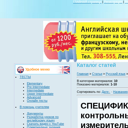
ГЛАВНАЯ страница
|
Регистрация
|
В
Каталог статей
Удобное меню
Главная
»
Статьи
»
Русский язык
»
ТЕСТЫ
В категории материалов
:
10
Elementary
Показано материалов
:
1-10
Pre Intermediate
Intermediate
Сортировать по
:
Дате
·
Названию
Upper Intermediate
Advanced
Онлайн тесты
СПЕЦИФИ
В помощь учителям
контрольн
Документы
Разработка уроков по
английскому языку
измерител
Скачать видео с YouTube
Олимпиадные задания