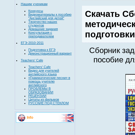
Нашим ученикам
Скачать Сб
Конкурсы
Видеоматериалы к пособию
"Английский для детей"
методическ
Творчество наших
студентов
Домашние задания
подготовки
Консультация с
преподавателем
ЕГЭ-2010-2011
Сборник зад
Подготовка к ЕГЭ
Демонстрационный вариант
пособие дл
Teachers' Cafe
Teachers' Cafe
Видео для учителей
английского языка
«Грамматические песни» в
помощь учителю
английского
ПРОБЛЕМЫ В
ОБРАЗОВАНИИ
РЕЦЕНЗИИ
Цитаты из фильмов
РУССКИЕ ПОД СТЕКЛОМ
Info