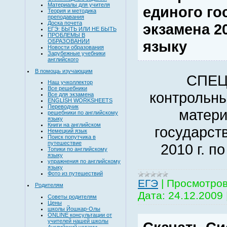
Материалы для учителя
единого го
Теория и методика
преподавания
Доска почета
экзамена 20
ЕГЭ: БЫТЬ ИЛИ НЕ БЫТЬ
ПРОБЛЕМЫ В
ОБРАЗОВАНИИ
языку
Новости образования
Зарубежные учебники
английского
В помощь изучающим
СПЕ
Наш учколлектор
Все решебники
контрольн
Все для экзамена
ENGLISH WORKSHEETS
Переводчик
матери
решебники по английскому
языку
Книги на английском
государст
Немецкий язык
Поиск попутчика в
путешествие
2010 г. п
Топики по английскому
языку
упражнения по английскому
языку
Фото из путешествий
EГЭ
|
Просмотров
Родителям
Дата:
24.12.2009
Советы родителям
Цены
школы Йошкар-Олы
ONLINE консультации от
учителей нашей школы
Английский устами