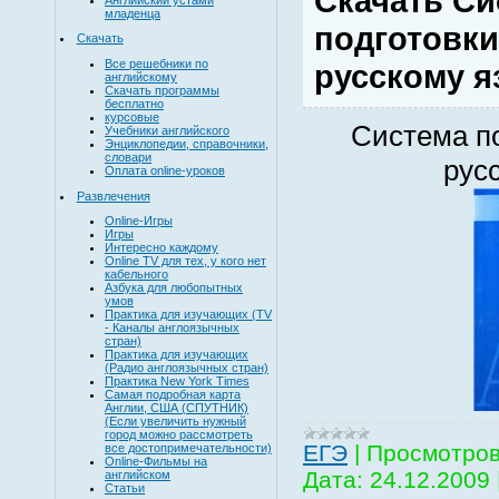
Скачать Си
младенца
подготовки
Скачать
Все решебники по
русскому я
английскому
Скачать программы
бесплатно
курсовые
Система по
Учебники английского
Энциклопедии, справочники,
словари
рус
Оплата online-уроков
Развлечения
Online-Игры
Игры
Интересно каждому
Online TV для тех, у кого нет
кабельного
Азбука для любопытных
умов
Практика для изучающих (TV
- Каналы англоязычных
стран)
Практика для изучающих
(Радио англоязычных стран)
Практика New York Times
Самая подробная карта
Англии, США (СПУТНИК)
(Если увеличить нужный
город можно рассмотреть
EГЭ
|
Просмотров
все достопримечательности)
Online-Фильмы на
Дата:
24.12.2009
английском
Статьи