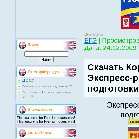
EГЭ
|
Просмотров
Поиск
Дата:
24.12.2009
Скачать Ко
Категории раздела
Экспресс-р
EГЭ
[10]
подготовки
Учебники по Русскому языку
[9]
Решебники По русскому языку
ГДЗ
[13]
Экспрес
Информация
подг
This feature is for Premium users only!
This feature is for Premium users only!
фотообзоры