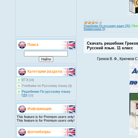
Решебники По русскому языку ГДЗ
|
Про
Комментарии (0)
Скачать решебник Греков 
Поиск
Русский язык. 11 класс
Греков В. Ф., Крючков С
Категории раздела
EГЭ
[10]
Учебники по Русскому языку
[9]
Решебники По русскому языку
ГДЗ
[13]
Информация
This feature is for Premium users only!
This feature is for Premium users only!
фотообзоры