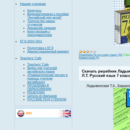
Нашим ученикам
Конкурсы
Видеоматериалы к пособию
"Английский для детей"
Творчество наших
студентов
Домашние задания
Консультация с
преподавателем
ЕГЭ-2010-2011
Подготовка к ЕГЭ
Демонстрационный вариант
Решебники По русскому языку ГДЗ
|
Про
Teachers' Cafe
Комментарии (0)
Teachers' Cafe
Видео для учителей
Скачать решебник Ладыже
английского языка
«Грамматические песни» в
Л.Т. Русский язык 7 клас
помощь учителю
английского
ПРОБЛЕМЫ В
Ладыженская Т.А., Баранов
ОБРАЗОВАНИИ
РЕЦЕНЗИИ
Цитаты из фильмов
РУССКИЕ ПОД СТЕКЛОМ
Info