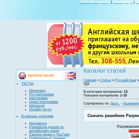
ГЛАВНАЯ страница
|
Регистрация
|
В
Каталог статей
Удобное меню
Главная
»
Статьи
»
Русский язык
»
ТЕСТЫ
ГДЗ
Elementary
В категории материалов
:
13
Pre Intermediate
Показано материалов
:
1-10
Intermediate
Upper Intermediate
Сортировать по
:
Дате
·
Названию
Advanced
Онлайн тесты
Скачать решебник Разумо
В помощь учителям
Документы
Разумовская
Разработка уроков по
английскому языку
Скачать видео с YouTube
Олимпиадные задания