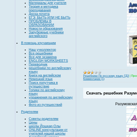
Материалы для учителя
Теория и методика
преподавания
Доска почета
ЕГЭ: БЫТЬ ИЛИ НЕ БЫТЬ
ПРОБЛЕМЫ В
ОБРАЗОВАНИИ
Новости образования
Зарубежные учебники
английского
В помощь изучающим
Наш учколлектор
Все решебники
Все для экзамена
ENGLISH WORKSHEETS
Переводчик
решебники по английскому
языку
Книги на английском
Решебники По русскому языку ГДЗ
|
Про
Немецкий язык
Комментарии (1)
Поиск попутчика в
путешествие
Топики по английскому
Скачать решебник Разумо
языку
упражнения по английскому
языку
Разумовская
Фото из путешествий
Родителям
Советы родителям
Цены
школы Йошкар-Олы
ONLINE консультации от
учителей нашей школы
Английский устами