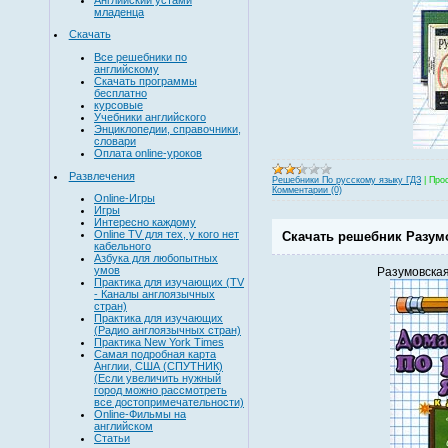
младенца
Скачать
Все решебники по
английскому
Скачать программы
бесплатно
курсовые
Учебники английского
Энциклопедии, справочники,
словари
Оплата online-уроков
Развлечения
Решебники По русскому языку ГДЗ
|
Про
Комментарии (0)
Online-Игры
Игры
Интересно каждому
Online TV для тех, у кого нет
Скачать решебник Разумо
кабельного
Азбука для любопытных
умов
Разумовская
Практика для изучающих (TV
- Каналы англоязычных
стран)
Практика для изучающих
(Радио англоязычных стран)
Практика New York Times
Самая подробная карта
Англии, США (СПУТНИК)
(Если увеличить нужный
город можно рассмотреть
все достопримечательности)
Online-Фильмы на
английском
Статьи